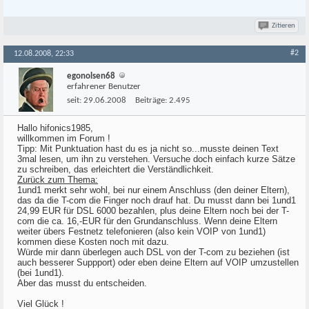
Zitieren
#2
12.08.2008, 22:33
egonolsen68
erfahrener Benutzer
seit:
29.06.2008
Beiträge:
2.495
Hallo hifonics1985,
willkommen im Forum !
Tipp: Mit Punktuation hast du es ja nicht so...musste deinen Text
3mal lesen, um ihn zu verstehen. Versuche doch einfach kurze Sätze
zu schreiben, das erleichtert die Verständlichkeit.
Zurück zum Thema:
1und1 merkt sehr wohl, bei nur einem Anschluss (den deiner Eltern),
das da die T-com die Finger noch drauf hat. Du musst dann bei 1und1
24,99 EUR für DSL 6000 bezahlen, plus deine Eltern noch bei der T-
com die ca. 16,-EUR für den Grundanschluss. Wenn deine Eltern
weiter übers Festnetz telefonieren (also kein VOIP von 1und1)
kommen diese Kosten noch mit dazu.
Würde mir dann überlegen auch DSL von der T-com zu beziehen (ist
auch besserer Suppport) oder eben deine Eltern auf VOIP umzustellen
(bei 1und1).
Aber das musst du entscheiden.
Viel Glück !