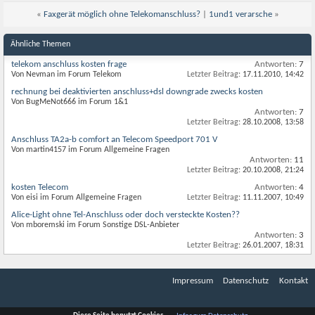
«
Faxgerät möglich ohne Telekomanschluss?
|
1und1 verarsche
»
Ähnliche Themen
telekom anschluss kosten frage
Antworten:
7
Von Nevman im Forum Telekom
Letzter Beitrag:
17.11.2010,
14:42
rechnung bei deaktivierten anschluss+dsl downgrade zwecks kosten
Von BugMeNot666 im Forum 1&1
Antworten:
7
Letzter Beitrag:
28.10.2008,
13:58
Anschluss TA2a-b comfort an Telecom Speedport 701 V
Von martin4157 im Forum Allgemeine Fragen
Antworten:
11
Letzter Beitrag:
20.10.2008,
21:24
kosten Telecom
Antworten:
4
Von eisi im Forum Allgemeine Fragen
Letzter Beitrag:
11.11.2007,
10:49
Alice-Light ohne Tel-Anschluss oder doch versteckte Kosten??
Von mboremski im Forum Sonstige DSL-Anbieter
Antworten:
3
Letzter Beitrag:
26.01.2007,
18:31
Impressum
Datenschutz
Kontakt