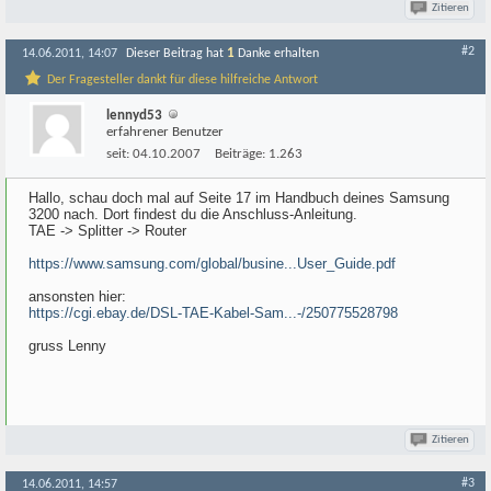
Zitieren
#2
1
14.06.2011, 14:07
Dieser Beitrag hat
Danke erhalten
Der Fragesteller dankt für diese hilfreiche Antwort
lennyd53
erfahrener Benutzer
seit:
04.10.2007
Beiträge:
1.263
Hallo, schau doch mal auf Seite 17 im Handbuch deines Samsung
3200 nach. Dort findest du die Anschluss-Anleitung.
TAE -> Splitter -> Router
https://www.samsung.com/global/busine...User_Guide.pdf
ansonsten hier:
https://cgi.ebay.de/DSL-TAE-Kabel-Sam...-/250775528798
gruss Lenny
Zitieren
#3
14.06.2011, 14:57