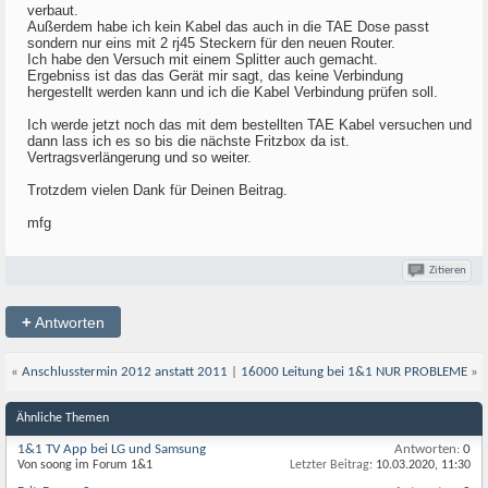
verbaut.
Außerdem habe ich kein Kabel das auch in die TAE Dose passt
sondern nur eins mit 2 rj45 Steckern für den neuen Router.
Ich habe den Versuch mit einem Splitter auch gemacht.
Ergebniss ist das das Gerät mir sagt, das keine Verbindung
hergestellt werden kann und ich die Kabel Verbindung prüfen soll.
Ich werde jetzt noch das mit dem bestellten TAE Kabel versuchen und
dann lass ich es so bis die nächste Fritzbox da ist.
Vertragsverlängerung und so weiter.
Trotzdem vielen Dank für Deinen Beitrag.
mfg
Zitieren
+
Antworten
«
Anschlusstermin 2012 anstatt 2011
|
16000 Leitung bei 1&1 NUR PROBLEME
»
Ähnliche Themen
1&1 TV App bei LG und Samsung
Antworten:
0
Von soong im Forum 1&1
Letzter Beitrag:
10.03.2020,
11:30