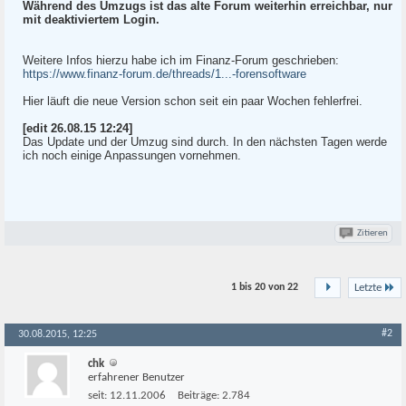
Während des Umzugs ist das alte Forum weiterhin erreichbar, nur
mit deaktiviertem Login.
Weitere Infos hierzu habe ich im Finanz-Forum geschrieben:
https://www.finanz-forum.de/threads/1...-forensoftware
Hier läuft die neue Version schon seit ein paar Wochen fehlerfrei.
[edit 26.08.15 12:24]
Das Update und der Umzug sind durch. In den nächsten Tagen werde
ich noch einige Anpassungen vornehmen.
Zitieren
1 bis 20 von
22
Letzte
#2
30.08.2015, 12:25
chk
erfahrener Benutzer
seit:
12.11.2006
Beiträge:
2.784