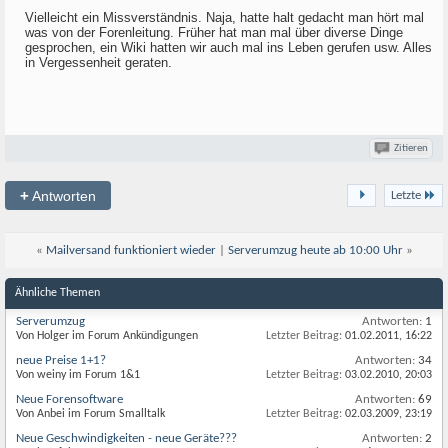
Vielleicht ein Missverständnis. Naja, hatte halt gedacht man hört mal
was von der Forenleitung. Früher hat man mal über diverse Dinge
gesprochen, ein Wiki hatten wir auch mal ins Leben gerufen usw. Alles
in Vergessenheit geraten.
Zitieren
+
Antworten
Letzte
«
Mailversand funktioniert wieder
|
Serverumzug heute ab 10:00 Uhr
»
Ähnliche Themen
Serverumzug
Antworten:
1
Von Holger im Forum Ankündigungen
Letzter Beitrag:
01.02.2011,
16:22
neue Preise 1+1?
Antworten:
34
Von weiny im Forum 1&1
Letzter Beitrag:
03.02.2010,
20:03
Neue Forensoftware
Antworten:
69
Von Anbei im Forum Smalltalk
Letzter Beitrag:
02.03.2009,
23:19
Neue Geschwindigkeiten - neue Geräte???
Antworten:
2