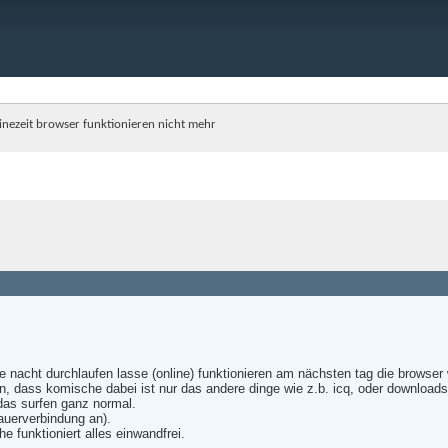
inezeit browser funktionieren nicht mehr
e nacht durchlaufen lasse (online) funktionieren am nächsten tag die browser
en, dass komische dabei ist nur das andere dinge wie z.b. icq, oder download
das surfen ganz normal.
dauerverbindung an).
e funktioniert alles einwandfrei.