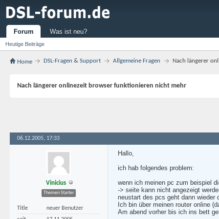
Forum
Was ist neu?
Heutige Beiträge
DSL-Fragen & Support
Allgemeine Fragen
Nach längerer onl
Home
Nach längerer onlinezeit browser funktionieren nicht mehr
06.12.2005, 17:33
Hallo,
ich hab folgendes problem:
wenn ich meinen pc zum beispiel di
Vinicius
-> seite kann nicht angezeigt werd
Themen Starter
neustart des pcs geht dann wieder 
Ich bin über meinen router online (
Title
neuer Benutzer
Am abend vorher bis ich ins bett geh