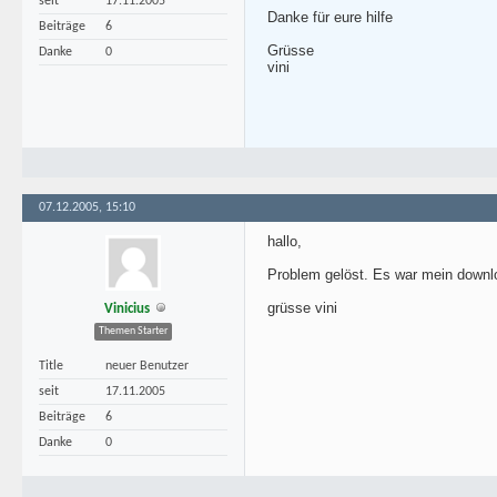
seit
17.11.2005
Danke für eure hilfe
Beiträge
6
Grüsse
Danke
0
vini
07.12.2005, 15:10
hallo,
Problem gelöst. Es war mein downlo
grüsse vini
Vinicius
Themen Starter
Title
neuer Benutzer
seit
17.11.2005
Beiträge
6
Danke
0