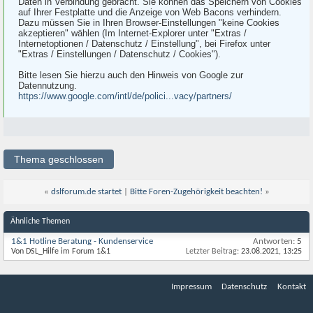
Daten in Verbindung gebracht. Sie können das Speichern von Cookies
auf Ihrer Festplatte und die Anzeige von Web Bacons verhindern.
Dazu müssen Sie in Ihren Browser-Einstellungen "keine Cookies
akzeptieren" wählen (Im Internet-Explorer unter "Extras /
Internetoptionen / Datenschutz / Einstellung", bei Firefox unter
"Extras / Einstellungen / Datenschutz / Cookies").
Bitte lesen Sie hierzu auch den Hinweis von Google zur
Datennutzung.
https://www.google.com/intl/de/polici...vacy/partners/
Thema geschlossen
«
dslforum.de startet
|
Bitte Foren-Zugehörigkeit beachten!
»
Ähnliche Themen
1&1 Hotline Beratung - Kundenservice
Antworten:
5
Von DSL_Hilfe im Forum 1&1
Letzter Beitrag:
23.08.2021,
13:25
Impressum
Datenschutz
Kontakt