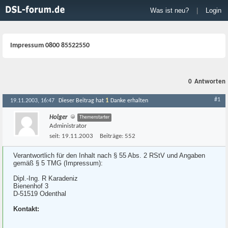
Was ist neu?
|
Login
Impressum 0800 85522550
0
Antworten
#1
1
19.11.2003, 16:47
Dieser Beitrag hat
Danke erhalten
Holger
Themenstarter
Administrator
seit:
19.11.2003
Beiträge:
552
Verantwortlich für den Inhalt nach § 55 Abs. 2 RStV und Angaben
gemäß § 5 TMG (Impressum):
Dipl.-Ing. R Karadeniz
Bienenhof 3
D-51519 Odenthal
Kontakt: