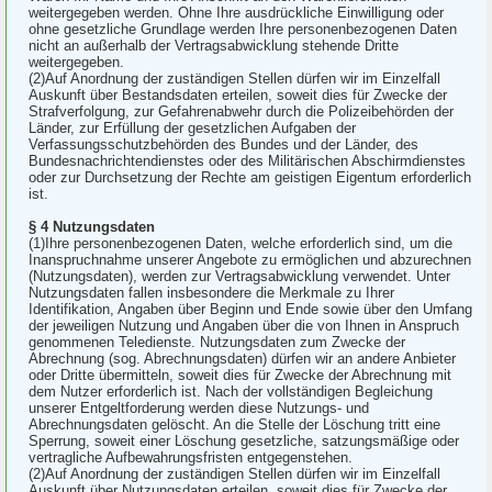
weitergegeben werden. Ohne Ihre ausdrückliche Einwilligung oder
ohne gesetzliche Grundlage werden Ihre personenbezogenen Daten
nicht an außerhalb der Vertragsabwicklung stehende Dritte
weitergegeben.
(2)Auf Anordnung der zuständigen Stellen dürfen wir im Einzelfall
Auskunft über Bestandsdaten erteilen, soweit dies für Zwecke der
Strafverfolgung, zur Gefahrenabwehr durch die Polizeibehörden der
Länder, zur Erfüllung der gesetzlichen Aufgaben der
Verfassungsschutzbehörden des Bundes und der Länder, des
Bundesnachrichtendienstes oder des Militärischen Abschirmdienstes
oder zur Durchsetzung der Rechte am geistigen Eigentum erforderlich
ist.
§ 4 Nutzungsdaten
(1)Ihre personenbezogenen Daten, welche erforderlich sind, um die
Inanspruchnahme unserer Angebote zu ermöglichen und abzurechnen
(Nutzungsdaten), werden zur Vertragsabwicklung verwendet. Unter
Nutzungsdaten fallen insbesondere die Merkmale zu Ihrer
Identifikation, Angaben über Beginn und Ende sowie über den Umfang
der jeweiligen Nutzung und Angaben über die von Ihnen in Anspruch
genommenen Teledienste. Nutzungsdaten zum Zwecke der
Abrechnung (sog. Abrechnungsdaten) dürfen wir an andere Anbieter
oder Dritte übermitteln, soweit dies für Zwecke der Abrechnung mit
dem Nutzer erforderlich ist. Nach der vollständigen Begleichung
unserer Entgeltforderung werden diese Nutzungs- und
Abrechnungsdaten gelöscht. An die Stelle der Löschung tritt eine
Sperrung, soweit einer Löschung gesetzliche, satzungsmäßige oder
vertragliche Aufbewahrungsfristen entgegenstehen.
(2)Auf Anordnung der zuständigen Stellen dürfen wir im Einzelfall
Auskunft über Nutzungsdaten erteilen, soweit dies für Zwecke der