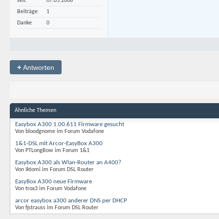
seit
07.05.2008
Beiträge
1
Danke
0
+
Antworten
Ähnliche Themen
Easybox A300 1.00.611 Firmware gesucht
Von bloodgnome im Forum Vodafone
1&1-DSL mit Arcor-EasyBox A300
Von PTLongBow im Forum 1&1
Easybox A300 als Wlan-Router an A400?
Von Iktomi im Forum DSL Router
EasyBox A300 neue Firmware
Von trox3 im Forum Vodafone
arcor easybox a300 anderer DNS per DHCP
Von fjstrauss im Forum DSL Router