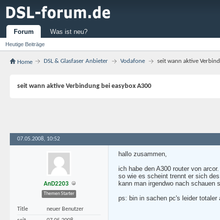
Forum
Was ist neu?
Heutige Beiträge
DSL & Glasfaser Anbieter
Vodafone
seit wann aktive Verbi
Home
seit wann aktive Verbindung bei easybox A300
07.05.2008, 10:52
hallo zusammen,
ich habe den A300 router von arcor.
so wie es scheint trennt er sich des
kann man irgendwo nach schauen sei
AnD2203
Themen Starter
ps: bin in sachen pc's leider totaler
Title
neuer Benutzer