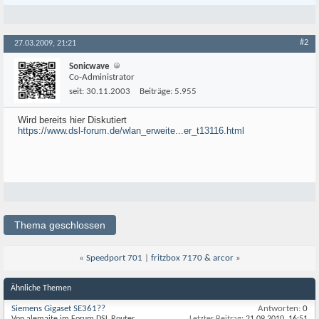
#2
27.03.2009, 21:21
Sonicwave
Co-Administrator
seit:
30.11.2003
Beiträge:
5.955
Wird bereits hier Diskutiert
https://www.dsl-forum.de/wlan_erweite...er_t13116.html
Thema geschlossen
«
Speedport 701
|
fritzbox 7170 & arcor
»
Ähnliche Themen
Siemens Gigaset SE361??
Antworten:
0