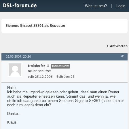
Was ist neu?
|
Login
Sienens Gigaset SE361 als Repeater
1
Antworten
#1
26.03.2009, 20:24
troisdorfer
Themenstarter
neuer Benutzer
seit:
25.12.2008
Beiträge:
23
Hallo,
ich habe mal irgendwo gelesen oder gehört, dass man einen Router
auch als Repeater einsetzen kann. Stimmt das, und wenn ja, wie
stelle ich das ganze bei einem Siemens Gigaste SE361 (habe ich hier
noch rumliegen) denn ein?
Danke.
Klaus