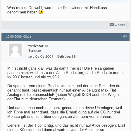
Was meinst Du wohl, warum sie Dich wieder mit Handkuss
genommen haben
Zitieren
#3
10.09.2009, 00:18
trrrichter
Benutzer
seit:
08.08.2009
Beiträge:
99
Mir ist nicht ganz klar, was du damit meinst? Die Preisangaben
passen nicht wirklich zu den Alice-Produkten, da die Produkte immer
xx,90 € kosten und nie xx,95 €.
Du sprachst von einem Produktwechsel und der neue Preis den du
genannt hast, passt eigentlich nur auf einen Alice Light Max Flat
Analog mit Telefonanschluß (neben Wegfall ISDN auch der Wegfall
der Flat zum deutschen Festnetz)
Und dann schau noch mal ganz genau rein in deine Unterlagen, weil
ich Tippe mal sehr drauf, dass die Ermäßigung auf die GG nur drei
Monate gilt und nicht über den ganzen Zeitraum von 2 Jahren.
Generell ist der Tipp richtig, und das nicht nur auf Alice bezogen: Erst
einmal Kündigen und dann abwarten, was der Anbieter so