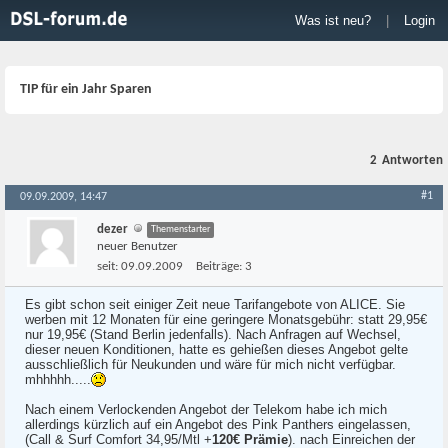
Was ist neu?
|
Login
TIP für ein Jahr Sparen
2
Antworten
#1
09.09.2009, 14:47
dezer
Themenstarter
neuer Benutzer
seit:
09.09.2009
Beiträge:
3
Es gibt schon seit einiger Zeit neue Tarifangebote von ALICE. Sie
werben mit 12 Monaten für eine geringere Monatsgebühr: statt 29,95€
nur 19,95€ (Stand Berlin jedenfalls). Nach Anfragen auf Wechsel,
dieser neuen Konditionen, hatte es gehießen dieses Angebot gelte
ausschließlich für Neukunden und wäre für mich nicht verfügbar.
mhhhhh.....
Nach einem Verlockenden Angebot der Telekom habe ich mich
allerdings kürzlich auf ein Angebot des Pink Panthers eingelassen,
(Call & Surf Comfort 34,95/Mtl +
120€ Prämie
). nach Einreichen der