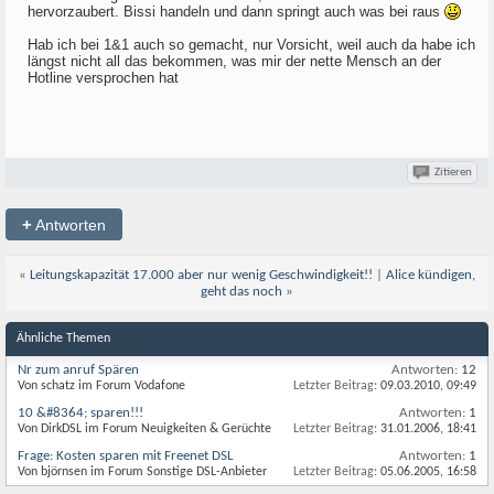
hervorzaubert. Bissi handeln und dann springt auch was bei raus
Hab ich bei 1&1 auch so gemacht, nur Vorsicht, weil auch da habe ich
längst nicht all das bekommen, was mir der nette Mensch an der
Hotline versprochen hat
Zitieren
+
Antworten
«
Leitungskapazität 17.000 aber nur wenig Geschwindigkeit!!
|
Alice kündigen,
geht das noch
»
Ähnliche Themen
Nr zum anruf Spären
Antworten:
12
Von schatz im Forum Vodafone
Letzter Beitrag:
09.03.2010,
09:49
10 &#8364; sparen!!!
Antworten:
1
Von DirkDSL im Forum Neuigkeiten & Gerüchte
Letzter Beitrag:
31.01.2006,
18:41
Frage: Kosten sparen mit Freenet DSL
Antworten:
1
Von björnsen im Forum Sonstige DSL-Anbieter
Letzter Beitrag:
05.06.2005,
16:58