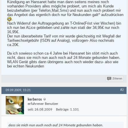
Kündigung an Hansanet hatte man dann seitens meines noch
vorhanden Providers alles mögliche probiert, um mich als Kunde
beizubehalten (per Telefon,Mail,Sms) und nun auch noch probiert mir
das Angebot das eigenlich doch nur für Neukunden galt^ aufzudrücken
.
Nach Widerruf der Auftragsgebung an T-Online(Frist vier Wochen) bin
ich nun bei ALice geblieben und zahle nun statt der 34,95€ nur noch
16,95€.
Der nun überarbeitete Tarif von mir wurde gleichzeitig mit Wegfall der
Tarifwechselgebühr (ISDN auf Analog), vollzogen- Also nochmals
ca.20€.
Da ich sowieso schon ca 4 Jahre bei Hansanet bin stört mich auch
nicht, dass sie mich nun auch noch auf 24 Monate gebunden haben.
WLAN Gerät gibts dann übringens auch noch wieder dazu- also wie
bei echten Neukunden
Zitieren
#2
09.09.2009, 15:21
kerberos
erfahrener Benutzer
seit:
26.08.2009
Beiträge:
1.101
dass sie mich nun auch noch auf 24 Monate gebunden haben.