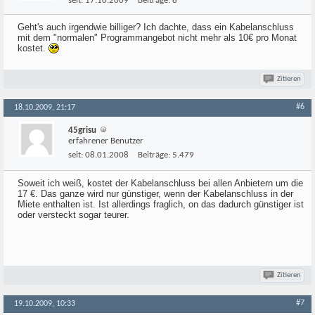
seit:
17.10.2009
Beiträge:
8
Geht's auch irgendwie billiger? Ich dachte, dass ein Kabelanschluss
mit dem "normalen" Programmangebot nicht mehr als 10€ pro Monat
kostet.
Zitieren
#6
18.10.2009, 21:17
45grisu
erfahrener Benutzer
seit:
08.01.2008
Beiträge:
5.479
Soweit ich weiß, kostet der Kabelanschluss bei allen Anbietern um die
17 €. Das ganze wird nur günstiger, wenn der Kabelanschluss in der
Miete enthalten ist. Ist allerdings fraglich, on das dadurch günstiger ist
oder versteckt sogar teurer.
Zitieren
#7
19.10.2009, 10:33