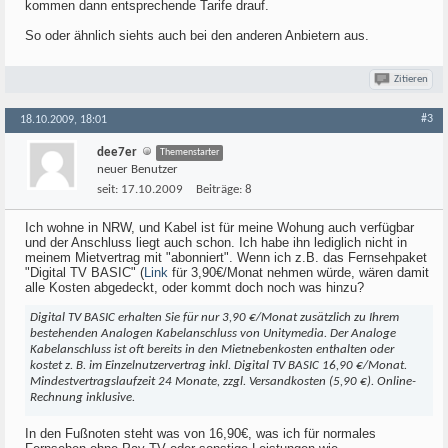
kommen dann entsprechende Tarife drauf.
So oder ähnlich siehts auch bei den anderen Anbietern aus.
Zitieren
#3
18.10.2009, 18:01
dee7er
Themenstarter
neuer Benutzer
seit:
17.10.2009
Beiträge:
8
Ich wohne in NRW, und Kabel ist für meine Wohung auch verfügbar
und der Anschluss liegt auch schon. Ich habe ihn lediglich nicht in
meinem Mietvertrag mit "abonniert". Wenn ich z.B. das Fernsehpaket
"Digital TV BASIC" (
Link
für 3,90€/Monat nehmen würde, wären damit
alle Kosten abgedeckt, oder kommt doch noch was hinzu?
Digital TV BASIC erhalten Sie für nur 3,90 €/Monat zusätzlich zu Ihrem
bestehenden Analogen Kabelanschluss von Unitymedia. Der Analoge
Kabelanschluss ist oft bereits in den Mietnebenkosten enthalten oder
kostet z. B. im Einzelnutzervertrag inkl. Digital TV BASIC 16,90 €/Monat.
Mindestvertragslaufzeit 24 Monate, zzgl. Versandkosten (5,90 €). Online-
Rechnung inklusive.
In den Fußnoten steht was von 16,90€, was ich für normales