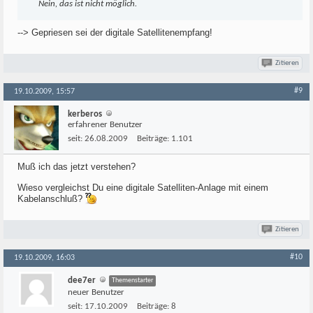
Nein, das ist nicht möglich.
--> Gepriesen sei der digitale Satellitenempfang!
Zitieren
#9
19.10.2009, 15:57
kerberos
erfahrener Benutzer
seit:
26.08.2009
Beiträge:
1.101
Muß ich das jetzt verstehen?
Wieso vergleichst Du eine digitale Satelliten-Anlage mit einem
Kabelanschluß?
Zitieren
#10
19.10.2009, 16:03
dee7er
Themenstarter
neuer Benutzer
seit:
17.10.2009
Beiträge:
8