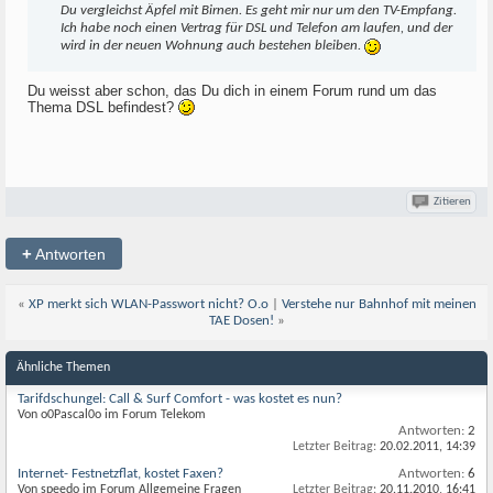
Du vergleichst Äpfel mit Birnen. Es geht mir nur um den TV-Empfang.
Ich habe noch einen Vertrag für DSL und Telefon am laufen, und der
wird in der neuen Wohnung auch bestehen bleiben.
Du weisst aber schon, das Du dich in einem Forum rund um das
Thema DSL befindest?
Zitieren
+
Antworten
«
XP merkt sich WLAN-Passwort nicht? O.o
|
Verstehe nur Bahnhof mit meinen
TAE Dosen!
»
Ähnliche Themen
Tarifdschungel: Call & Surf Comfort - was kostet es nun?
Von o0Pascal0o im Forum Telekom
Antworten:
2
Letzter Beitrag:
20.02.2011,
14:39
Internet- Festnetzflat, kostet Faxen?
Antworten:
6
Von speedo im Forum Allgemeine Fragen
Letzter Beitrag:
20.11.2010,
16:41