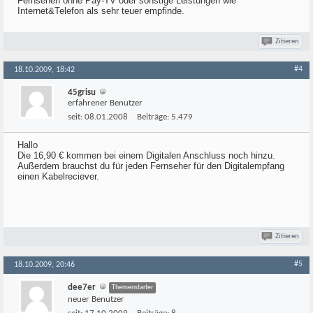
Fernsehen ohne Pay-TV oder sonstige Leistungen wie
Internet&Telefon als sehr teuer empfinde.
Zitieren
#4
18.10.2009, 18:42
45grisu
erfahrener Benutzer
seit:
08.01.2008
Beiträge:
5.479
Hallo
Die 16,90 € kommen bei einem Digitalen Anschluss noch hinzu.
Außerdem brauchst du für jeden Fernseher für den Digitalempfang
einen Kabelreciever.
Zitieren
#5
18.10.2009, 20:46
dee7er
Themenstarter
neuer Benutzer