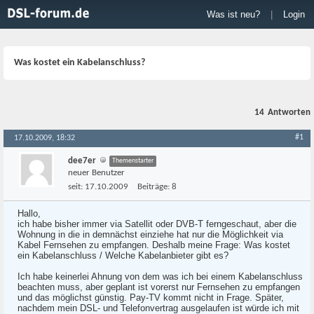
Was ist neu?
|
Login
Was kostet ein Kabelanschluss?
14
Antworten
#1
17.10.2009, 18:32
dee7er
Themenstarter
neuer Benutzer
seit:
17.10.2009
Beiträge:
8
Hallo,
ich habe bisher immer via Satellit oder DVB-T ferngeschaut, aber die
Wohnung in die in demnächst einziehe hat nur die Möglichkeit via
Kabel Fernsehen zu empfangen. Deshalb meine Frage: Was kostet
ein Kabelanschluss / Welche Kabelanbieter gibt es?
Ich habe keinerlei Ahnung von dem was ich bei einem Kabelanschluss
beachten muss, aber geplant ist vorerst nur Fernsehen zu empfangen
und das möglichst günstig. Pay-TV kommt nicht in Frage. Später,
nachdem mein DSL- und Telefonvertrag ausgelaufen ist würde ich mit