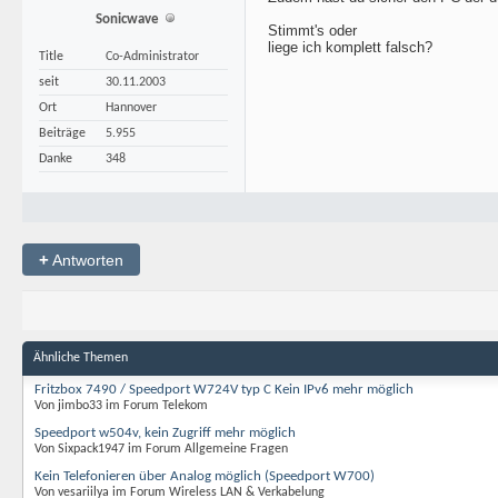
Sonicwave
Stimmt's oder
liege ich komplett falsch?
Title
Co-Administrator
seit
30.11.2003
Ort
Hannover
Beiträge
5.955
Danke
348
+
Antworten
Ähnliche Themen
Fritzbox 7490 / Speedport W724V typ C Kein IPv6 mehr möglich
Von jimbo33 im Forum Telekom
Speedport w504v, kein Zugriff mehr möglich
Von Sixpack1947 im Forum Allgemeine Fragen
Kein Telefonieren über Analog möglich (Speedport W700)
Von vesariilya im Forum Wireless LAN & Verkabelung