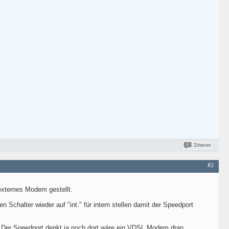
Zitieren
#2
externes Modem gestellt.
Schalter wieder auf "int." für intern stellen damit der Speedport
. Der Speedport denkt ja noch dort wäre ein VDSL Modem dran.