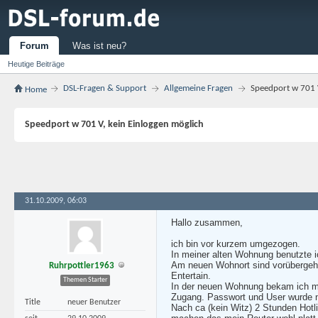
Forum
Was ist neu?
Heutige Beiträge
DSL-Fragen & Support
Allgemeine Fragen
Speedport w 701 V
Home
Speedport w 701 V, kein Einloggen möglich
31.10.2009, 06:03
Hallo zusammen,
ich bin vor kurzem umgezogen.
In meiner alten Wohnung benutzte 
Am neuen Wohnort sind vorübergeh
Ruhrpottler1963
Entertain.
Themen Starter
In der neuen Wohnung bekam ich m
Zugang. Passwort und User wurde n
Title
neuer Benutzer
Nach ca (kein Witz) 2 Stunden Hotl