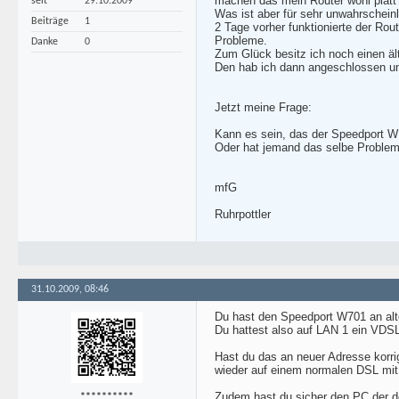
machen das mein Router wohl platt
seit
29.10.2009
Was ist aber für sehr unwahrscheinl
Beiträge
1
2 Tage vorher funktionierte der Rou
Probleme.
Danke
0
Zum Glück besitz ich noch einen äl
Den hab ich dann angeschlossen und
Jetzt meine Frage:
Kann es sein, das der Speedport W 
Oder hat jemand das selbe Problem
mfG
Ruhrpottler
31.10.2009, 08:46
Du hast den Speedport W701 an alt
Du hattest also auf LAN 1 ein VDSL
Hast du das an neuer Adresse korrig
wieder auf einem normalen DSL mit 
Zudem hast du sicher den PC der d
**********