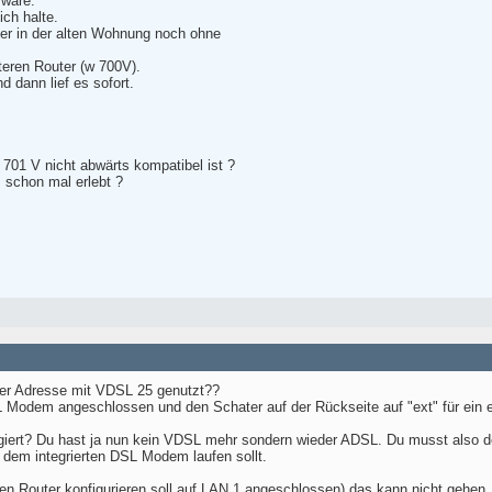
 wäre.
ich halte.
ter in der alten Wohnung noch ohne
teren Router (w 700V).
 dann lief es sofort.
701 V nicht abwärts kompatibel ist ?
 schon mal erlebt ?
er Adresse mit VDSL 25 genutzt??
 Modem angeschlossen und den Schater auf der Rückseite auf "ext" für ein 
iert? Du hast ja nun kein VDSL mehr sondern wieder ADSL. Du musst also den 
dem integrierten DSL Modem laufen sollt.
en Router konfigurieren soll auf LAN 1 angeschlossen) das kann nicht gehen