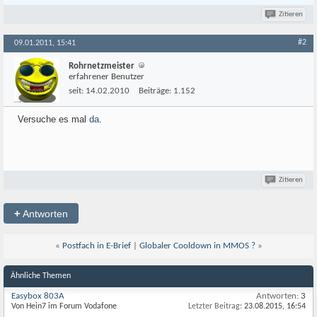
Zitieren
#2
09.01.2011, 15:41
Rohrnetzmeister
erfahrener Benutzer
seit:
14.02.2010
Beiträge:
1.152
Versuche es mal
da
.
Zitieren
+
Antworten
«
Postfach in E-Brief
|
Globaler Cooldown in MMOS ?
»
Ähnliche Themen
Easybox 803A
Antworten:
3
Von Hein7 im Forum Vodafone
Letzter Beitrag:
23.08.2015,
16:54