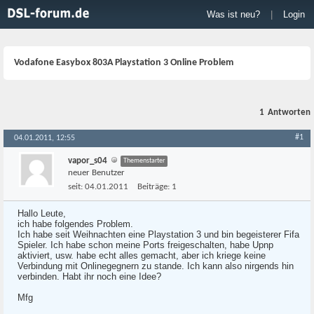
Was ist neu?
|
Login
Vodafone Easybox 803A Playstation 3 Online Problem
1
Antworten
#1
04.01.2011, 12:55
vapor_s04
Themenstarter
neuer Benutzer
seit:
04.01.2011
Beiträge:
1
Hallo Leute,
ich habe folgendes Problem.
Ich habe seit Weihnachten eine Playstation 3 und bin begeisterer Fifa
Spieler. Ich habe schon meine Ports freigeschalten, habe Upnp
aktiviert, usw. habe echt alles gemacht, aber ich kriege keine
Verbindung mit Onlinegegnern zu stande. Ich kann also nirgends hin
verbinden. Habt ihr noch eine Idee?
Mfg