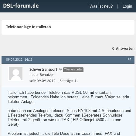
Was ist neu?
|
Login
Telefonanlage Instalieren
0
Antworten
#1
09.09.2012, 14:16
Schwertransport
Themenstarter
neuer Benutzer
seit:
09.09.2012
Beiträge:
1
Hallo, ich habe bei der Telekom das VDSL 50 mit entertain
bekommen.. Folgendes Habe ich bereits. .eine Eumax 504pc se isdn
Telefon Anlage,
habe dann ein Analoges Telecom Sinus PA 103 mit 4 Schnurlosen und
1 Feststehendes Telefon.. dazu Kommen 1Seperates Schnurlose
Telefon mit 2 gerät, so wie ein FAX ( HP Officejet 4500 all in one
Gerät)
Problem ist jedoch... die Tele Dose ist im Esszimmer.. FAX und