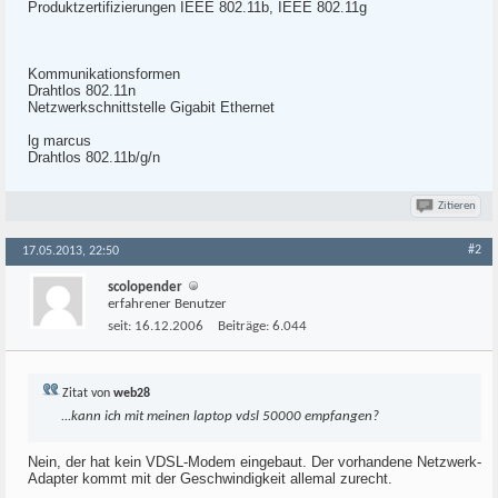
Produktzertifizierungen IEEE 802.11b, IEEE 802.11g
Kommunikationsformen
Drahtlos 802.11n
Netzwerkschnittstelle Gigabit Ethernet
lg marcus
Drahtlos 802.11b/g/n
Zitieren
#2
17.05.2013, 22:50
scolopender
erfahrener Benutzer
seit:
16.12.2006
Beiträge:
6.044
Zitat von
web28
...kann ich mit meinen laptop vdsl 50000 empfangen?
Nein, der hat kein VDSL-Modem eingebaut. Der vorhandene Netzwerk-
Adapter kommt mit der Geschwindigkeit allemal zurecht.