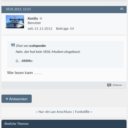
#5
18.05.2013, 12:53
Kontio
Benutzer
seit:
21.11.2012
Beiträge:
54
Zitat von
scolopender
Nein, der hat kein VDSL-Modem eingebaut.
G., -#####o:
Wer lesen kann .......
Zitieren
+
Antworten
«
Nur ein Lan Anschluss
|
Funkstille
»
Ähnliche Themen