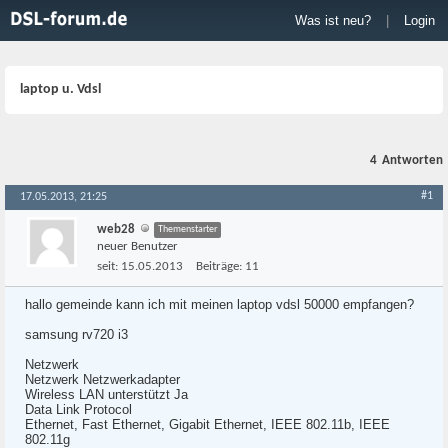
Was ist neu?
|
Login
laptop u. Vdsl
4
Antworten
#1
17.05.2013, 21:25
web28
Themenstarter
neuer Benutzer
seit:
15.05.2013
Beiträge:
11
hallo gemeinde kann ich mit meinen laptop vdsl 50000 empfangen?
samsung rv720 i3
Netzwerk
Netzwerk Netzwerkadapter
Wireless LAN unterstützt Ja
Data Link Protocol
Ethernet, Fast Ethernet, Gigabit Ethernet, IEEE 802.11b, IEEE
802.11g