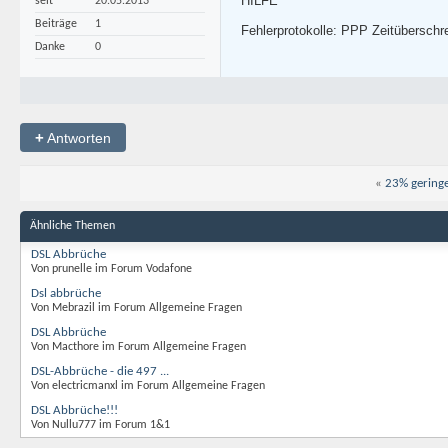
HILFE
seit
20.05.2013
Beiträge
1
Fehlerprotokolle: PPP Zeitüberschr
Danke
0
+
Antworten
«
23% gering
Ähnliche Themen
DSL Abbrüche
Von prunelle im Forum Vodafone
Dsl abbrüche
Von Mebrazil im Forum Allgemeine Fragen
DSL Abbrüche
Von Macthore im Forum Allgemeine Fragen
DSL-Abbrüche - die 497 ...
Von electricmanxl im Forum Allgemeine Fragen
DSL Abbrüche!!!
Von Nullu777 im Forum 1&1