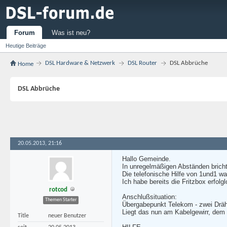
Forum
Was ist neu?
Heutige Beiträge
DSL Hardware & Netzwerk
DSL Router
DSL Abbrüche
Home
DSL Abbrüche
20.05.2013, 21:16
Hallo Gemeinde.
In unregelmäßigen Abständen brich
Die telefonische Hilfe von 1und1 wa
Ich habe bereits die Fritzbox erfolg
rotcod
Anschlußsituation:
Themen Starter
Übergabepunkt Telekom - zwei Dräht
Liegt das nun am Kabelgewirr, dem D
Title
neuer Benutzer