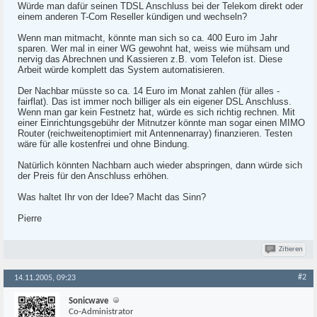
Würde man dafür seinen TDSL Anschluss bei der Telekom direkt oder
einem anderen T-Com Reseller kündigen und wechseln?
Wenn man mitmacht, könnte man sich so ca. 400 Euro im Jahr
sparen. Wer mal in einer WG gewohnt hat, weiss wie mühsam und
nervig das Abrechnen und Kassieren z.B. vom Telefon ist. Diese
Arbeit würde komplett das System automatisieren.
Der Nachbar müsste so ca. 14 Euro im Monat zahlen (für alles -
fairflat). Das ist immer noch billiger als ein eigener DSL Anschluss.
Wenn man gar kein Festnetz hat, würde es sich richtig rechnen. Mit
einer Einrichtungsgebühr der Mitnutzer könnte man sogar einen MIMO
Router (reichweitenoptimiert mit Antennenarray) finanzieren. Testen
wäre für alle kostenfrei und ohne Bindung.
Natürlich könnten Nachbarn auch wieder abspringen, dann würde sich
der Preis für den Anschluss erhöhen.
Was haltet Ihr von der Idee? Macht das Sinn?
Pierre
Zitieren
#2
14.11.2005, 09:23
Sonicwave
Co-Administrator