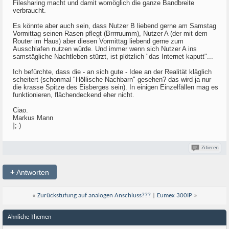
Filesharing macht und damit womöglich die ganze Bandbreite
verbraucht.
Es könnte aber auch sein, dass Nutzer B liebend gerne am Samstag
Vormittag seinen Rasen pflegt (Brrrruumm), Nutzer A (der mit dem
Router im Haus) aber diesen Vormittag liebend gerne zum
Ausschlafen nutzen würde. Und immer wenn sich Nutzer A ins
samstägliche Nachtleben stürzt, ist plötzlich "das Internet kaputt"...
Ich befürchte, dass die - an sich gute - Idee an der Realität kläglich
scheitert (schonmal "Höllische Nachbarn" gesehen? das wird ja nur
die krasse Spitze des Eisberges sein). In einigen Einzelfällen mag es
funktionieren, flächendeckend eher nicht.
Ciao.
Markus Mann
];-)
Zitieren
+
Antworten
«
Zurückstufung auf analogen Anschluss???
|
Eumex 300IP
»
Ähnliche Themen