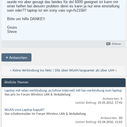
wurde mir aber gesagt das beides für dsl 6000 geeignet ist kann mir
einer helfen bei diesem problem denn es kann ja nur eine einstellung
sein oder?? laptop ist ein sony vaio vgn-fs215b!!
Bitte um hilfe DANKE!!
Gruss
Steve
Zitieren
+
Antworten
«
Keine Verbindung ins Netz
|
DSL über WLAN langsamer als über LAN
»
Ähnliche Themen
Laptop mit wlan-verbindung, pc(ohne internet) mit lan-verbindung zum laptop
Von pris im Forum Wireless LAN & Verkabelung
Antworten:
5
Letzter Beitrag:
25.05.2012,
17:41
WLAN vom Laptop kaputt?
Von schottenrocker im Forum Wireless LAN & Verkabelung
Antworten:
30
Letzter Beitrag:
01.04.2010,
11:01