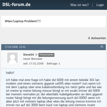
Was ist neu?
|
Login
Wlan/Laptop Problem!!!!
0
Antworten
#1
17.02.2006, 12:42
Steve04
Themenstarter
neuer Benutzer
seit:
17.02.2006
Beiträge:
1
hallo!!
ich habe mal eine frage ich habe dsl 6000 mit einem teledat 341 lan
modem und einen siemens gigaset se505 wlan router!! nun wenn ich
mit dem Laptop uber eine kabelverbindung ins netzt gehe und bei wie
ist meine ip meine leitung messe bringt er mir exakt immer dsl 6000
bei meinem normalen pc der ebenfalls kabelgebunden an dem gigaset
router hängt bringt mir die leitungsmessung auch dsl 6000! wenn ich
aber jetzt mit meinem laptop über wlan die leitung messe komme ich
immer nur auf dsl 3000 beim kauf von laptop und siemens router