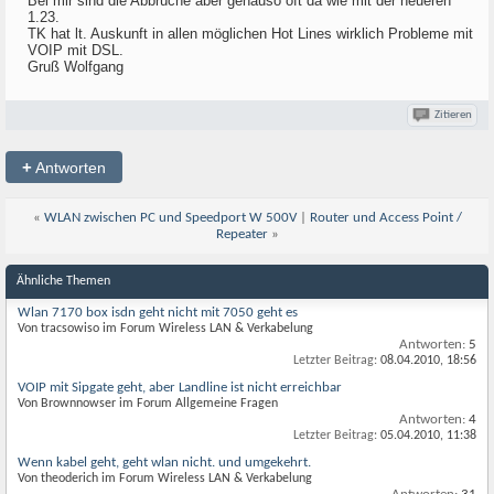
Bei mir sind die Abbrüche aber genauso oft da wie mit der neueren
1.23.
TK hat lt. Auskunft in allen möglichen Hot Lines wirklich Probleme mit
VOIP mit DSL.
Gruß Wolfgang
Zitieren
+
Antworten
«
WLAN zwischen PC und Speedport W 500V
|
Router und Access Point /
Repeater
»
Ähnliche Themen
Wlan 7170 box isdn geht nicht mit 7050 geht es
Von tracsowiso im Forum Wireless LAN & Verkabelung
Antworten:
5
Letzter Beitrag:
08.04.2010,
18:56
VOIP mit Sipgate geht, aber Landline ist nicht erreichbar
Von Brownnowser im Forum Allgemeine Fragen
Antworten:
4
Letzter Beitrag:
05.04.2010,
11:38
Wenn kabel geht, geht wlan nicht. und umgekehrt.
Von theoderich im Forum Wireless LAN & Verkabelung