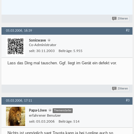
Zitieren
#2
05.03.2006, 16:39
Sonicwave
Co-Administrator
seit:
30.11.2003
Beiträge:
5.955
Lass das Ding mal tauschen. Ggf. liegt im Gerät ein defekt vor.
Zitieren
#3
05.03.2006, 17:11
Papa-Löwe
Themenstarter
erfahrener Benutzer
seit:
05.03.2006
Beiträge:
514
Nichts ist unmöglich sagt Toyota,kann ja bei t-online auch so