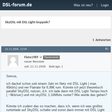
Was ist neu?
|
Login
SkyDSL mit DSL Light koppeln?
1
Antworten
#1
21.11.2006, 12:04
Fiete1989
Themenstarter
neuer Benutzer
seit:
21.11.2006
Beiträge:
1
Servus,
ich dackel schon seit einem Jahr im Netz mit DSL Light ( max.
45kb/s) und ner Flatrate für 6,99€ rum. Könnte ich jetzt theoretisch
parallel SkyDSL nutzen, d.h. ich lade dann mit DSL Light Tempo hoch
( ~9kb/sec) und mit skyDSL 1-16Mbits runter? Wie würde das gehen?
Könnte ich zudem das so machen, dass ich, wenn ich was großes
runterlade auf SkyDSL schalte und sonst dann immer mit DSL Light