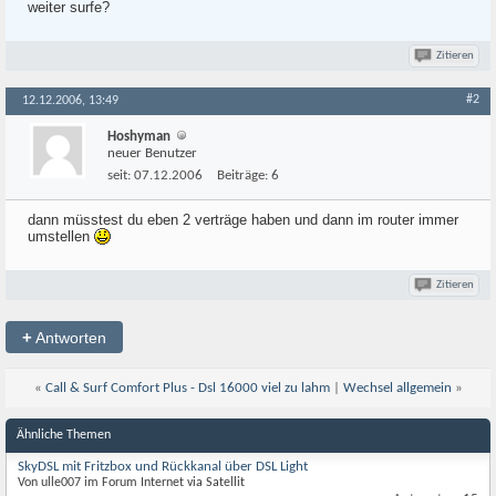
weiter surfe?
Zitieren
#2
12.12.2006, 13:49
Hoshyman
neuer Benutzer
seit:
07.12.2006
Beiträge:
6
dann müsstest du eben 2 verträge haben und dann im router immer
umstellen
Zitieren
+
Antworten
«
Call & Surf Comfort Plus - Dsl 16000 viel zu lahm
|
Wechsel allgemein
»
Ähnliche Themen
SkyDSL mit Fritzbox und Rückkanal über DSL Light
Von ulle007 im Forum Internet via Satellit