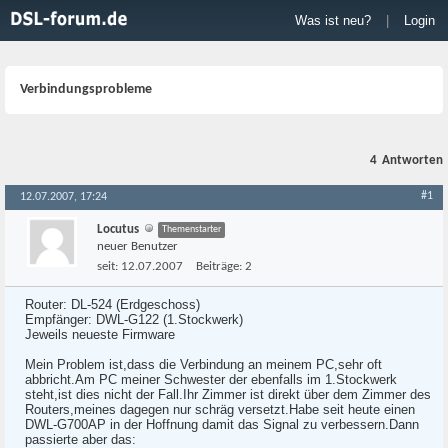
Was ist neu?
|
Login
Verbindungsprobleme
4
Antworten
#1
12.07.2007, 17:24
Locutus
Themenstarter
neuer Benutzer
seit:
12.07.2007
Beiträge:
2
Router: DL-524 (Erdgeschoss)
Empfänger: DWL-G122 (1.Stockwerk)
Jeweils neueste Firmware
Mein Problem ist,dass die Verbindung an meinem PC,sehr oft
abbricht.Am PC meiner Schwester der ebenfalls im 1.Stockwerk
steht,ist dies nicht der Fall.Ihr Zimmer ist direkt über dem Zimmer des
Routers,meines dagegen nur schräg versetzt.Habe seit heute einen
DWL-G700AP in der Hoffnung damit das Signal zu verbessern.Dann
passierte aber das: