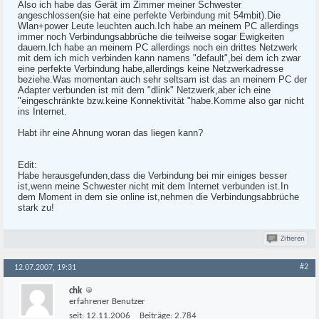
Also ich habe das Gerät im Zimmer meiner Schwester
angeschlossen(sie hat eine perfekte Verbindung mit 54mbit).Die
Wlan+power Leute leuchten auch.Ich habe an meinem PC allerdings
immer noch Verbindungsabbrüche die teilweise sogar Ewigkeiten
dauern.Ich habe an meinem PC allerdings noch ein drittes Netzwerk
mit dem ich mich verbinden kann namens "default",bei dem ich zwar
eine perfekte Verbindung habe,allerdings keine Netzwerkadresse
beziehe.Was momentan auch sehr seltsam ist das an meinem PC der
Adapter verbunden ist mit dem "dlink" Netzwerk,aber ich eine
"eingeschränkte bzw.keine Konnektivität "habe.Komme also gar nicht
ins Internet.
Habt ihr eine Ahnung woran das liegen kann?
Edit:
Habe herausgefunden,dass die Verbindung bei mir einiges besser
ist,wenn meine Schwester nicht mit dem Internet verbunden ist.In
dem Moment in dem sie online ist,nehmen die Verbindungsabbrüche
stark zu!
Zitieren
#2
12.07.2007, 19:31
chk
erfahrener Benutzer
seit:
12.11.2006
Beiträge:
2.784