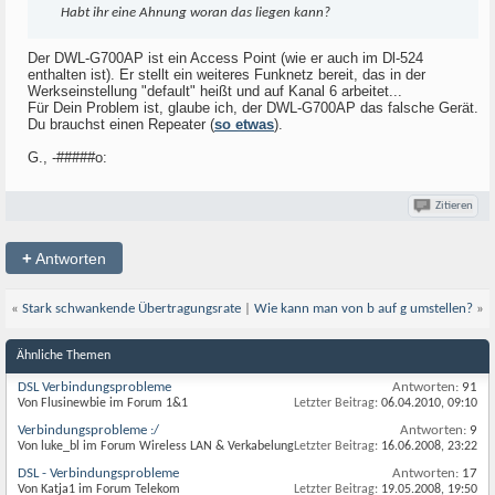
Habt ihr eine Ahnung woran das liegen kann?
Der DWL-G700AP ist ein Access Point (wie er auch im Dl-524
enthalten ist). Er stellt ein weiteres Funknetz bereit, das in der
Werkseinstellung "default" heißt und auf Kanal 6 arbeitet...
Für Dein Problem ist, glaube ich, der DWL-G700AP das falsche Gerät.
Du brauchst einen Repeater (
so etwas
).
G., -#####o:
Zitieren
+
Antworten
«
Stark schwankende Übertragungsrate
|
Wie kann man von b auf g umstellen?
»
Ähnliche Themen
DSL Verbindungsprobleme
Antworten:
91
Von Flusinewbie im Forum 1&1
Letzter Beitrag:
06.04.2010,
09:10
Verbindungsprobleme :/
Antworten:
9
Von luke_bl im Forum Wireless LAN & Verkabelung
Letzter Beitrag:
16.06.2008,
23:22
DSL - Verbindungsprobleme
Antworten:
17
Von Katja1 im Forum Telekom
Letzter Beitrag:
19.05.2008,
19:50