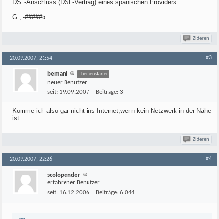
DSL-Anschluss (DSL-Vertrag) eines spanischen Providers...
G., -#####o:
Zitieren
#3
20.09.2007, 21:54
bemani
Themenstarter
neuer Benutzer
seit:
19.09.2007
Beiträge:
3
Komme ich also gar nicht ins Internet,wenn kein Netzwerk in der Nähe
ist.
Zitieren
#4
20.09.2007, 22:26
scolopender
erfahrener Benutzer
seit:
16.12.2006
Beiträge:
6.044