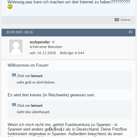
Wohnung,was kann ich machen um dort Internet zu haben?????????
Zitieren
#2
20.09.2007, 00:56
scolopender
erfahrener Benutzer
seit:
16.12.2006
Beiträge:
6.044
Willkommen im Forum!
Zitat von
bemani
oder gab es dort keines.
Es wird dort keines (in Reichweite) gewesen sein.
Zitat von
bemani
Geht das überhaupt.
Wenn ich mich nicht irre, gehört Fuerteventura zu Spanien - in
Spanien wird anders ge
D
u
S
se
L
t als in Deutschland, Deine FritzBox
funktioniert nirgendwo in Spanien. Außerdem bräuchtest du einen