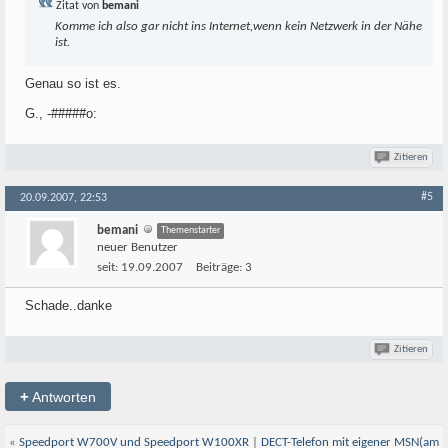
Zitat von
bemani
Komme ich also gar nicht ins Internet,wenn kein Netzwerk in der Nähe
ist.
Genau so ist es.
G., -#####o:
Zitieren
#5
20.09.2007, 22:53
bemani
Themenstarter
neuer Benutzer
seit:
19.09.2007
Beiträge:
3
Schade..danke
Zitieren
+
Antworten
«
Speedport W700V und Speedport W100XR
|
DECT-Telefon mit eigener MSN(am