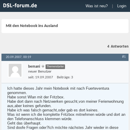
Was ist neu?
|
Login
Mit den Notebook ins Ausland
4
Antworten
#1
20.09.2007, 00:19
bemani
Themenstarter
neuer Benutzer
seit:
19.09.2007
Beiträge:
3
Ich hatte dieses Jahr mein Notebook mit nach Fuerteventura
genommen.
Habe sonst Wlan mit der Fritzbox.
Habe dort dann nach Netzwerken gesucht,von meiner Ferienwohnung
aus,aber keines gefunden.
Habe ich was falsch gemacht,oder gab es dort keines.
Was ist wenn ich die komplette Fritzbox mitnehmen würde und dort an
den Telefonanschluss klemmen würde.
Geht das überhaupt.
Sind doofe Fragen oder?Ich möchte nächstes Jahr wieder in diese