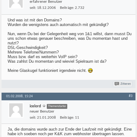
erfahrener Benutzer
seit:
18.12.2006
Beiträge:
2.732
Und was ist mit den Domains?
Wurden die wenigstens auch automatisch mit gekündigt?
Nun, wenn Du bei der Gelegenheit weg von 1&1 willst, dann musst Du
uns schon etwas genauer beschreiben, was Du momentan hast und
nutzt?
DSL-Geschwindigkeit?
Mehrere Telefone/Nummern?
Muss bzw. darf es weiterhin VoIP sein?
Was zahlst Du momentan und wieviel Spielraum ist da?
Meine Glaskugel funktioniert irgendwie nicht.
Zitieren
#3
01.02.2008, 15:24
icelord
Themenstarter
neuer Benutzer
seit:
21.01.2008
Beiträge:
11
Ja, die domains wurde auch zur Ende der Laufzeit mit gekündigt. Eine
habe ich soeben noch per K&K zum webhoster übertragen lassen.