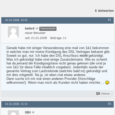
6
Antworten
#1
01.02.2008, 14:45
icelord
Themenstarter
neuer Benutzer
seit:
21.01.2008
Beiträge:
11
Gerade habe mit einiger Verwunderung eine mail von 1&1 bekommen
in welcher man mir meine Kündigung des DSL Vertrages bekannt gibt.
Soweit so gut, nur: Ich habe den DSL Anschluss
nicht
gekündigt.
Was ich gekündigt habe sind einige Zusatzdomains. Wie es scheint
hat da jemand die Kündigungsfaxe nicht genau gelesen (die sind ja
von 1&1 für diese Fälle inhaltlich vorgeben). Jedenfalls wurde der
gesamte Vertrag zum Laufzeitende (welches bald ist) gekündigt und
mir dies mitgeteilt. Na ja, ist eben mal etwas anderes.
Dann suche ich mir mal einen anderen Provider (Vorschläge
willkommen!). Wenn man mich als Kunden nicht haben möchte ...
Zitieren
#2
01.02.2008, 15:15
GEH