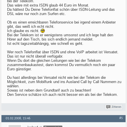
bei der Telekom.
Das wäre mit extra ISDN glaub 44 Euro im Monat.
Da hättest Du Deine Telefonflat schön über ISDN-Leitung und das
DSL wäre nur noch zum Surfen etc.
Ob es einen erreichbaren Telefonservice bei irgend einem Anbieter
gibt, das weiß ich echt nicht.
Ich glaube es nicht.
Bei der Telekom ist er wenigstens umsonst und ich lege halt den
Hörer auf den Tisch, bis sich endlich jemand meldet.
Ist echt tagszeitabhängig, wie schnell es geht.
Wer noch Telefonflat über ISDN und ohne VoIP arbeitet ist Versatet.
Das ist nur nicht überall verfügabr.
Wenn Du dort die gleichen Leitungen wie bei der Telekom
zusammenbaukastest, dann kommst Du vermutlich noch ein paar
Euro günstiger.
Du hast allerdings bei Versatel nicht wie bei der Telekom die
Möglichkeit, zum Mobilfunk und ins Ausland Call by Call Nummern zu
wählen.
Sowas ist neben dem Grundtarif auch zu beachten!
Den Service schätze ich auch nicht besser ein als bei der Telekom.
Zitieren
#5
01.02.2008, 15:46