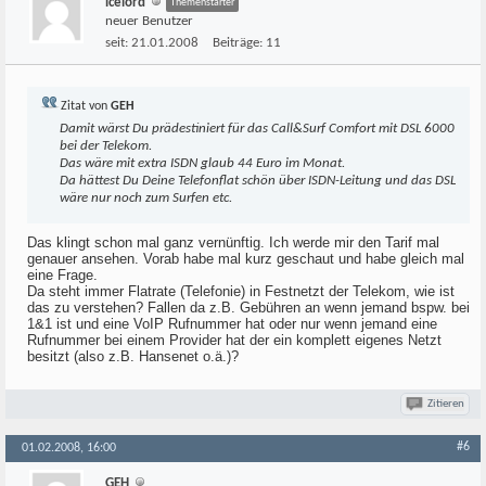
icelord
Themenstarter
neuer Benutzer
seit:
21.01.2008
Beiträge:
11
Zitat von
GEH
Damit wärst Du prädestiniert für das Call&Surf Comfort mit DSL 6000
bei der Telekom.
Das wäre mit extra ISDN glaub 44 Euro im Monat.
Da hättest Du Deine Telefonflat schön über ISDN-Leitung und das DSL
wäre nur noch zum Surfen etc.
Das klingt schon mal ganz vernünftig. Ich werde mir den Tarif mal
genauer ansehen. Vorab habe mal kurz geschaut und habe gleich mal
eine Frage.
Da steht immer Flatrate (Telefonie) in Festnetzt der Telekom, wie ist
das zu verstehen? Fallen da z.B. Gebühren an wenn jemand bspw. bei
1&1 ist und eine VoIP Rufnummer hat oder nur wenn jemand eine
Rufnummer bei einem Provider hat der ein komplett eigenes Netzt
besitzt (also z.B. Hansenet o.ä.)?
Zitieren
#6
01.02.2008, 16:00
GEH