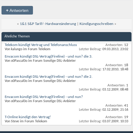
+
Antworten
«
1&1 S&P Tarif/- Hardwareänderung
|
Kündigungsschreiben
»
Ähnliche Themen
Telekom kündigt Vertrag und Telefonanschluss
Antworten:
12
Von kalungo im Forum Telekom
Letzter Beitrag:
09.03.2013,
23:02
Envacom kündigt DSL-Vertrag(Fireline) - und nun? die 3.
Von o0Pascal0o im Forum Sonstige DSL-Anbieter
Antworten:
18
Letzter Beitrag:
17.02.2010,
18:48
Envacom kündigt DSL-Vertrag(Fireline) - und nun? die 2.
Von o0Pascal0o im Forum Sonstige DSL-Anbieter
Antworten:
1
Letzter Beitrag:
03.12.2009,
08:48
Envacom kündigt DSL-Vertrag(Fireline) - und nun?
Von o0Pascal0o im Forum Sonstige DSL-Anbieter
Antworten:
41
Letzter Beitrag:
02.12.2009,
21:16
T-Online kündigt den Vertrag!
Antworten:
19
Von Steve im Forum Telekom
Letzter Beitrag:
03.07.2009,
10:33