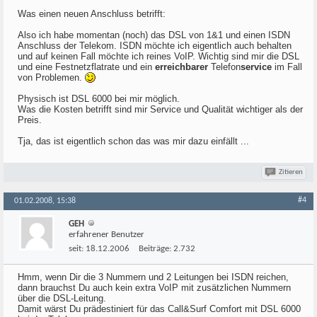
Was einen neuen Anschluss betrifft:
Also ich habe momentan (noch) das DSL von 1&1 und einen ISDN
Anschluss der Telekom. ISDN möchte ich eigentlich auch behalten
und auf keinen Fall möchte ich reines VoIP. Wichtig sind mir die DSL
und eine Festnetzflatrate und ein
erreichbarer
Telefon
service
im Fall
von Problemen.
Physisch ist DSL 6000 bei mir möglich.
Was die Kosten betrifft sind mir Service und Qualität wichtiger als der
Preis.
Tja, das ist eigentlich schon das was mir dazu einfällt ...
Zitieren
#4
01.02.2008, 15:38
GEH
erfahrener Benutzer
seit:
18.12.2006
Beiträge:
2.732
Hmm, wenn Dir die 3 Nummern und 2 Leitungen bei ISDN reichen,
dann brauchst Du auch kein extra VoIP mit zusätzlichen Nummern
über die DSL-Leitung.
Damit wärst Du prädestiniert für das Call&Surf Comfort mit DSL 6000