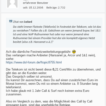
erfahrener Benutzer
seit:
18.12.2006
Beiträge:
2.732
Zitat von
icelord
Da steht immer Flatrate (Telefonie) in Festnetzt der Telekom, wie ist das
zu verstehen? Fallen da z.B. Gebühren an wenn jemand bspw. bei 1&1
ist und eine VoIP Rufnummer hat oder nur wenn jemand eine
Rufnummer bei einem Provider hat der ein komplett eigenes Netzt
besitzt (also z.B. Hansenet o.ä.)?
Ach die dämliche Festnetzweiterleitungsgebühr.
Das verlangen mache Anbieter (Hansanet ja, Arcor und 1&1 nein),
siehe:
https://www.dsl-forum.de/ftopic8755.html
Die Telekom ist nicht bereit diese
0,
21 Cent/Min zu übernehmen, und
gibt das an die Kunden weiter.
Das Gespräch selber ist umsonst.
Du kannst Dir ausrechnen, dass Du auf einen zusätzlichen Euro im
Monat kommst, wenn Du mit so einem Anbieter ca. 8 Stunden lang
telefonierst.
Ich habe glaub mit 1 Jahr Call & Surf noch keinen extra Euro
zusammen.
Also im Vergleich zu dem, was die Möglichkeit des Call by Call
einsparen kann, sind das unerhebliche Beträge.