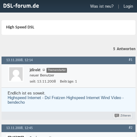
Was ist neu?
|
Login
High Speed DSL
5
Antworten
#1
13.11.2008, 12:14
jdirekt
Themenstarter
neuer Benutzer
seit:
13.11.2008
Beiträge:
1
Endlich ist es soweit.
Highspeed Internet - Dsl Fratzen Highspeed Internet Wind Video -
bendecho
Zitieren
#2
13.11.2008, 12:45