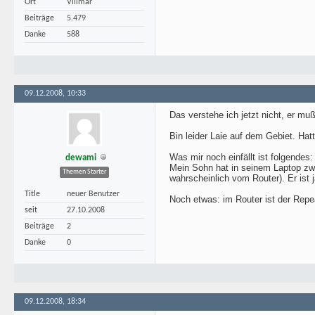
Ort
Villmar
Beiträge
5.479
Danke
588
09.12.2008, 10:33
Das verstehe ich jetzt nicht, er m
Bin leider Laie auf dem Gebiet. Hatt
Was mir noch einfällt ist folgendes:
dewami
Mein Sohn hat in seinem Laptop zwe
Themen Starter
wahrscheinlich vom Router). Er ist
Title
neuer Benutzer
Noch etwas: im Router ist der Repe
seit
27.10.2008
Beiträge
2
Danke
0
09.12.2008, 18:34