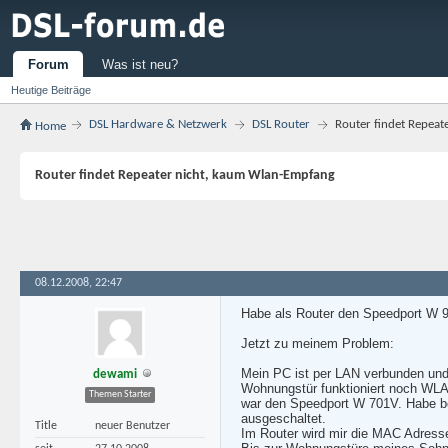
Forum
Was ist neu?
Heutige Beiträge
DSL Hardware & Netzwerk
DSL Router
Router findet Repea
Home
Router findet Repeater nicht, kaum Wlan-Empfang
08.12.2008, 22:47
Habe als Router den Speedport W 9
Jetzt zu meinem Problem:
Mein PC ist per LAN verbunden und 
dewami
Wohnungstür funktioniert noch WLA
Themen Starter
war den Speedport W 701V. Habe bei
ausgeschaltet.
Title
neuer Benutzer
Im Router wird mir die MAC Adresse