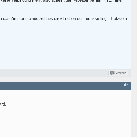
keine Verbindung mehr, also scheint der Repeater bei ihm im Zimmer
a das Zimmer meines Sohnes direkt neben der Terrasse liegt. Trotzdem
Zitieren
#2
ird.