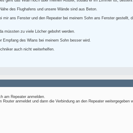
s geht das Wlan noch über meinen Router, sobald er im Zimmer ist, besteht 
 Nähe des Flughafens und unsere Wände sind aus Beton.
i mir ans Fenster und den Repeater bei meinem Sohn ans Fenster gestellt, d
 da müssten zu viele Löcher gebohrt werden.
r Empfang des Wlans bei meinem Sohn besser wird.
chniker auch nicht weiterhelfen.
ch am Repeater anmelden.
em Router anmeldet und dann die Verbindung an den Repeater weitergegeben w