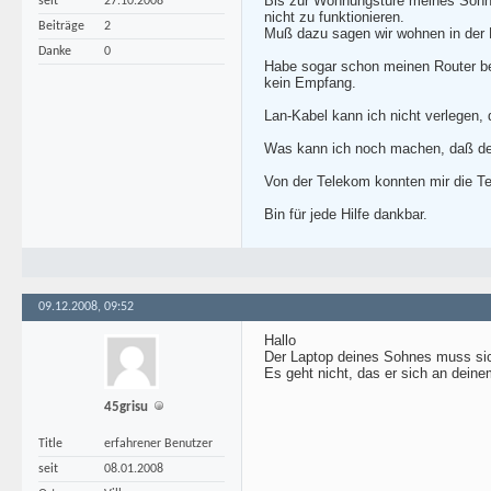
Bis zur Wohnungstüre meines Sohne
seit
27.10.2008
nicht zu funktionieren.
Beiträge
2
Muß dazu sagen wir wohnen in der
Danke
0
Habe sogar schon meinen Router be
kein Empfang.
Lan-Kabel kann ich nicht verlegen,
Was kann ich noch machen, daß de
Von der Telekom konnten mir die Te
Bin für jede Hilfe dankbar.
09.12.2008, 09:52
Hallo
Der Laptop deines Sohnes muss si
Es geht nicht, das er sich an dein
45grisu
Title
erfahrener Benutzer
seit
08.01.2008