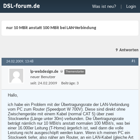
Was ist neu?
|
Login
nur 10 MBit anstatt 100 MBit bei LAN-Verbindung
9
Antworten
#1
24.02.2009, 13:48
lp-webdesign.de
Themenstarter
neuer Benutzer
seit:
24.02.2009
Beiträge:
3
Hallo,
ich habe ein Problem mit der Übertragungsrate der LAN-Verbindung
vom PC zum Router (Speedport W 700V). Diese sind direkt ohne
Zwischengeräte mit einem Kabel (normal CAT 5) über zwei
Stockwerke (Länge unter 30m) verbunden. Die Übertragungsrate
beträgt nämlich nur 10 MBit/s anstatt normalen 100 MBit/s, was bei
einer 16.000er Leitung (T-Home) ärgerlich ist, weil dann die volle
Leistung nicht ausgeschöpft werden kann. Wenn ich meinen PC ein
Stockwerk tiefer, also näher am Router, an ein LAN-Kabel (gleiche Art