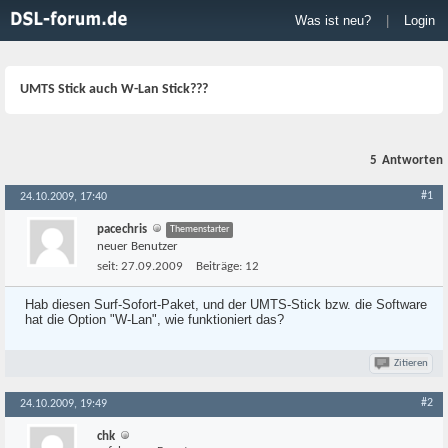
Was ist neu?
|
Login
UMTS Stick auch W-Lan Stick???
5
Antworten
#1
24.10.2009, 17:40
pacechris
Themenstarter
neuer Benutzer
seit:
27.09.2009
Beiträge:
12
Hab diesen Surf-Sofort-Paket, und der UMTS-Stick bzw. die Software
hat die Option "W-Lan", wie funktioniert das?
Zitieren
#2
24.10.2009, 19:49
chk