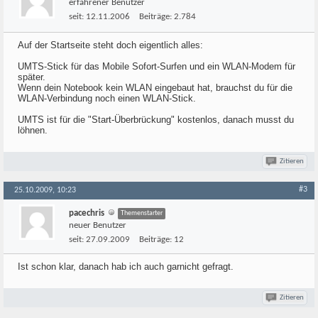
erfahrener Benutzer
seit:
12.11.2006
Beiträge:
2.784
Auf der Startseite steht doch eigentlich alles:
UMTS-Stick für das Mobile Sofort-Surfen und ein WLAN-Modem für
später.
Wenn dein Notebook kein WLAN eingebaut hat, brauchst du für die
WLAN-Verbindung noch einen WLAN-Stick.
UMTS ist für die "Start-Überbrückung" kostenlos, danach musst du
löhnen.
Zitieren
#3
25.10.2009, 10:23
pacechris
Themenstarter
neuer Benutzer
seit:
27.09.2009
Beiträge:
12
Ist schon klar, danach hab ich auch garnicht gefragt.
Zitieren