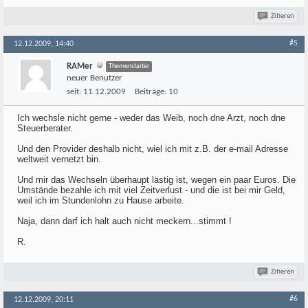
Zitieren
#5
12.12.2009, 14:40
RAMer
Themenstarter
neuer Benutzer
seit:
11.12.2009
Beiträge:
10
Ich wechsle nicht gerne - weder das Weib, noch dne Arzt, noch dne
Steuerberater.
Und den Provider deshalb nicht, wiel ich mit z.B. der e-mail Adresse
weltweit vernetzt bin.
Und mir das Wechseln überhaupt lästig ist, wegen ein paar Euros. Die
Umstände bezahle ich mit viel Zeitverlust - und die ist bei mir Geld,
weil ich im Stundenlohn zu Hause arbeite.
Naja, dann darf ich halt auch nicht meckern...stimmt !
R.
Zitieren
#6
12.12.2009, 20:11