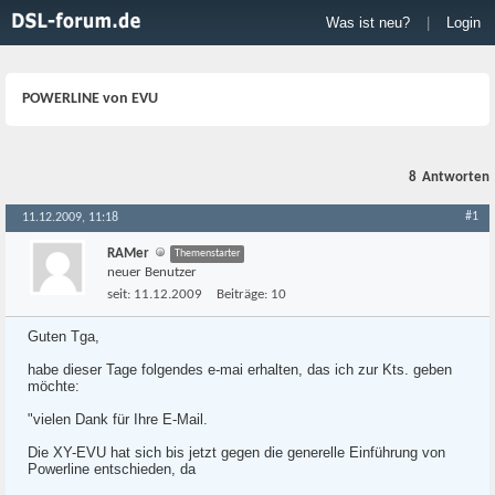
Was ist neu?
|
Login
POWERLINE von EVU
8
Antworten
#1
11.12.2009, 11:18
RAMer
Themenstarter
neuer Benutzer
seit:
11.12.2009
Beiträge:
10
Guten Tga,
habe dieser Tage folgendes e-mai erhalten, das ich zur Kts. geben
möchte:
"vielen Dank für Ihre E-Mail.
Die XY-EVU hat sich bis jetzt gegen die generelle Einführung von
Powerline entschieden, da