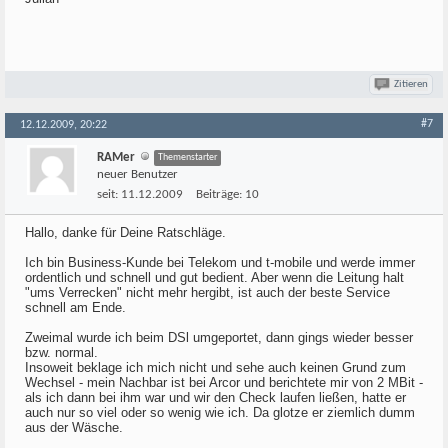
Zitieren
#7
12.12.2009, 20:22
RAMer
Themenstarter
neuer Benutzer
seit:
11.12.2009
Beiträge:
10
Hallo, danke für Deine Ratschläge.
Ich bin Business-Kunde bei Telekom und t-mobile und werde immer
ordentlich und schnell und gut bedient. Aber wenn die Leitung halt
"ums Verrecken" nicht mehr hergibt, ist auch der beste Service
schnell am Ende.
Zweimal wurde ich beim DSl umgeportet, dann gings wieder besser
bzw. normal.
Insoweit beklage ich mich nicht und sehe auch keinen Grund zum
Wechsel - mein Nachbar ist bei Arcor und berichtete mir von 2 MBit -
als ich dann bei ihm war und wir den Check laufen ließen, hatte er
auch nur so viel oder so wenig wie ich. Da glotze er ziemlich dumm
aus der Wäsche.