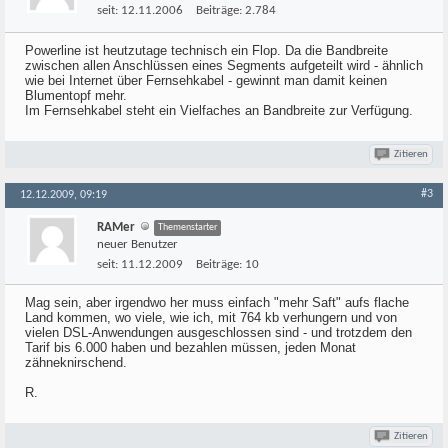
seit:
12.11.2006
Beiträge:
2.784
Powerline ist heutzutage technisch ein Flop. Da die Bandbreite
zwischen allen Anschlüssen eines Segments aufgeteilt wird - ähnlich
wie bei Internet über Fernsehkabel - gewinnt man damit keinen
Blumentopf mehr.
Im Fernsehkabel steht ein Vielfaches an Bandbreite zur Verfügung.
Zitieren
#3
12.12.2009, 09:19
RAMer
Themenstarter
neuer Benutzer
seit:
11.12.2009
Beiträge:
10
Mag sein, aber irgendwo her muss einfach "mehr Saft" aufs flache
Land kommen, wo viele, wie ich, mit 764 kb verhungern und von
vielen DSL-Anwendungen ausgeschlossen sind - und trotzdem den
Tarif bis 6.000 haben und bezahlen müssen, jeden Monat
zähneknirschend.
R.
Zitieren