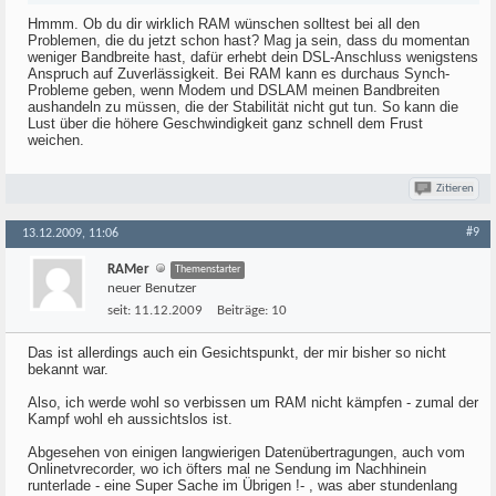
Hmmm. Ob du dir wirklich RAM wünschen solltest bei all den
Problemen, die du jetzt schon hast? Mag ja sein, dass du momentan
weniger Bandbreite hast, dafür erhebt dein DSL-Anschluss wenigstens
Anspruch auf Zuverlässigkeit. Bei RAM kann es durchaus Synch-
Probleme geben, wenn Modem und DSLAM meinen Bandbreiten
aushandeln zu müssen, die der Stabilität nicht gut tun. So kann die
Lust über die höhere Geschwindigkeit ganz schnell dem Frust
weichen.
Zitieren
#9
13.12.2009, 11:06
RAMer
Themenstarter
neuer Benutzer
seit:
11.12.2009
Beiträge:
10
Das ist allerdings auch ein Gesichtspunkt, der mir bisher so nicht
bekannt war.
Also, ich werde wohl so verbissen um RAM nicht kämpfen - zumal der
Kampf wohl eh aussichtslos ist.
Abgesehen von einigen langwierigen Datenübertragungen, auch vom
Onlinetvrecorder, wo ich öfters mal ne Sendung im Nachhinein
runterlade - eine Super Sache im Übrigen !- , was aber stundenlang