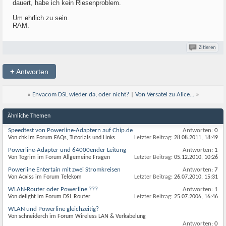
dauert, habe ich kein Riesenproblem.
Um ehrlich zu sein.
RAM.
Zitieren
+
Antworten
«
Envacom DSL wieder da, oder nicht?
|
Von Versatel zu Alice...
»
Ähnliche Themen
Speedtest von Powerline-Adaptern auf Chip.de
Antworten:
0
Von chk im Forum FAQs, Tutorials und Links
Letzter Beitrag:
28.08.2011,
18:49
Powerline-Adapter und 64000ender Leitung
Antworten:
1
Von Togrim im Forum Allgemeine Fragen
Letzter Beitrag:
05.12.2010,
10:26
Powerline Entertain mit zwei Stromkreisen
Antworten:
7
Von Acxiss im Forum Telekom
Letzter Beitrag:
26.07.2010,
15:31
WLAN-Router oder Powerline ???
Antworten:
1
Von delight im Forum DSL Router
Letzter Beitrag:
25.07.2006,
16:46
WLAN und Powerline gleichzeitig?
Von schneiderch im Forum Wireless LAN & Verkabelung
Antworten:
0