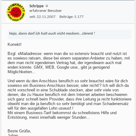
Schrippe
erfahrener Benutzer
seit:
22.11.2007
Beiträge:
5.177
Naja, dann darf ich halt auch nicht meckern...stimmt !
Korrekt!
Bzgl. eMailadresse: wenn man die so extensiv braucht und nutzt ist
es sowieso ratsam, diese bei einem separaten Anbieter zu haben, mit
dem man nicht irgendeinen Vertrag hat, der irgendwann auch mal
enden könnte. GMX, WEB, Google usw., gibt ja genügend
Möglichkeiten...
Und wenn du den Anschluss beruflich so sehr brauchst wäre für dich
sowieso ein Business-Anschluss besser, oder nicht!? Ich will dich da
nicht vorschnell in eine Schublade stecken, aber sehr viele von
denen, die zu Hause beruflich mit dem Internet arbeiten beschweren
sich ganz schnell beim Provider, dass ihre Leitung ja nicht funktioniere
obwohl man die ja beruflich so sehr benötigt und man Schadenersatz
will für den ausgefallen Lohn uswusf.!
Mit einem Business-Tarif bekommst du schnellstens Hilfe und
Entstörung, meist innerhalb weniger Stunden...
Beste Grüße,
Julian