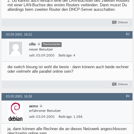
2. Du kannst auch einfach eine der LAN-Buchsen des zweiten Routers
mit einer LAN-Buchse des ersten Routers verbinden. Dann musst Du
allerdings beim zweiten Router den DHCP-Server ausschalten.
Zitieren
#3
03.09.2005, 16:22
ollie
Themenstarter
neuer Benutzer
seit:
03.09.2005
Beiträge:
4
die switch lösung ist wohl die beste - dann könenn auch beide rechner
oder vielmehr alle parallel online sein?
Zitieren
#4
03.09.2005, 16:26
axmo
erfahrener Benutzer
seit:
03.09.2005
Beiträge:
1.266
ja, dann können alle Rechner die an dieses Netzwerk angeschlossen
gleichzeitig online sein.