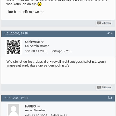
auch immer da damit sie aus is aber in wirklich keit is sie nicht aus.
was kann ich da tun
bitte bitte helft mir weiter
Zitieren
#12
13.10.2005, 19:28
Sonicwave
Co-Administrator
seit:
30.11.2003
Beiträge:
5.955
Wie stellst du fest, dass die Firewall nicht ausgeschaltet ist, wenn
angezeigt wird, dass die es dennoch ist??
Zitieren
#13
13.10.2005, 19:54
HARIBO
neuer Benutzer
seit:
13.10.2005
Beiträge:
11