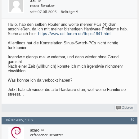
XXL
neuer Benutzer
seit:
07.08.2005
Beiträge:
9
Hallo, hab den selben Router und wollte mehrer PCs (4) dran
anschließen, da ich mit meiner bisherigen Hardware Probleme hab.
Siehe auch hier:
https://www.dsl-forum.de/ftopic1941.html
Allerdings hat die Konstelation Sinus-Switch-PCs nicht richtig
funktioniert.
Irgendwie giengs mal wunderbar, und dann wieder ohne Grund
garnicht.
Nach einer Zeit (willkürlich) konnte ich mich irgendwie nichtmehr
einwählen.
Was könnte ich da verbockt haben?
Jetzt hab ich wieder die alte Hardware dran, weil weine Familie so
stresst...
Zitieren
#9
06.09.2005, 10:39
axmo
erfahrener Benutzer