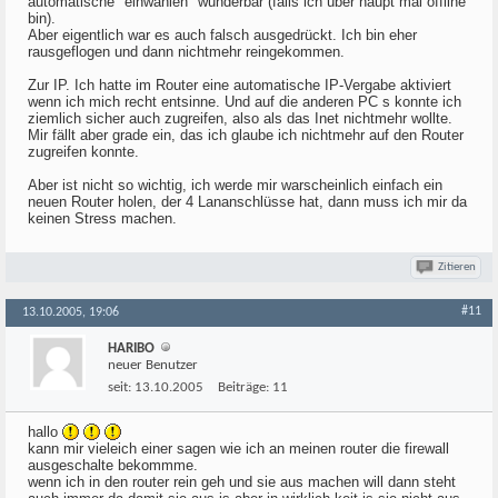
automatische "einwählen" wunderbar (falls ich über haupt mal offline
bin).
Aber eigentlich war es auch falsch ausgedrückt. Ich bin eher
rausgeflogen und dann nichtmehr reingekommen.
Zur IP. Ich hatte im Router eine automatische IP-Vergabe aktiviert
wenn ich mich recht entsinne. Und auf die anderen PC s konnte ich
ziemlich sicher auch zugreifen, also als das Inet nichtmehr wollte.
Mir fällt aber grade ein, das ich glaube ich nichtmehr auf den Router
zugreifen konnte.
Aber ist nicht so wichtig, ich werde mir warscheinlich einfach ein
neuen Router holen, der 4 Lananschlüsse hat, dann muss ich mir da
keinen Stress machen.
Zitieren
#11
13.10.2005, 19:06
HARIBO
neuer Benutzer
seit:
13.10.2005
Beiträge:
11
hallo
kann mir vieleich einer sagen wie ich an meinen router die firewall
ausgeschalte bekommme.
wenn ich in den router rein geh und sie aus machen will dann steht