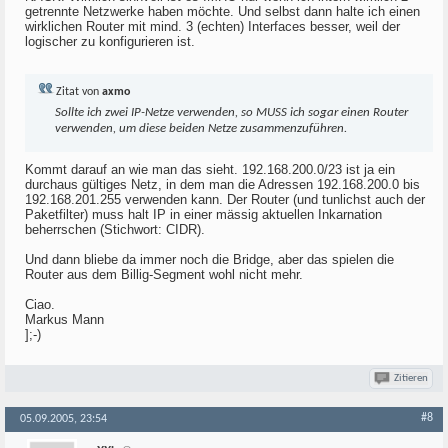
getrennte Netzwerke haben möchte. Und selbst dann halte ich einen
wirklichen Router mit mind. 3 (echten) Interfaces besser, weil der
logischer zu konfigurieren ist.
Zitat von
axmo
Sollte ich zwei IP-Netze verwenden, so MUSS ich sogar einen Router
verwenden, um diese beiden Netze zusammenzuführen.
Kommt darauf an wie man das sieht. 192.168.200.0/23 ist ja ein
durchaus gültiges Netz, in dem man die Adressen 192.168.200.0 bis
192.168.201.255 verwenden kann. Der Router (und tunlichst auch der
Paketfilter) muss halt IP in einer mässig aktuellen Inkarnation
beherrschen (Stichwort: CIDR).
Und dann bliebe da immer noch die Bridge, aber das spielen die
Router aus dem Billig-Segment wohl nicht mehr.
Ciao.
Markus Mann
];-)
Zitieren
#8
05.09.2005, 23:54