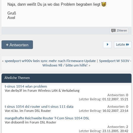
Naja, dann weißt Du ja wo das Problem begraben liegt
Gruß
Axel
Zitieren
+
Antworten
Letzte
«
speedport w900v kein sync mehr nach Firmeware-Update
|
Speedport W 503V -
Windows 98 / bitte um hilfe!
»
Ähnliche Themen
t-sinus 1054 wlan problem
Von derby3f im Forum Wireless LAN & Verkabelung
Antworten:
0
Letzter Beitrag:
01.12.2007,
15:21
t sinus 1054 dsl router und t sinus 111 data
Antworten:
0
Von ni.ko. im Forum DSL Router
Letzter Beitrag:
16.02.2007,
23:14
mangelhafte Reichweite Router T-Com Sinus 1054 DSL
Von drdoom8 im Forum DSL Router
Antworten:
2
Letzter Beitrag:
23.11.2005,
20:42