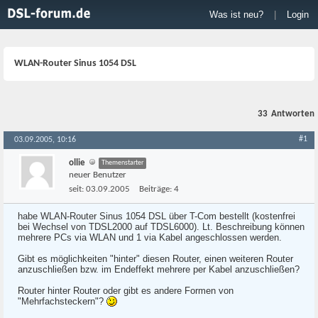
Was ist neu?
|
Login
WLAN-Router Sinus 1054 DSL
33
Antworten
#1
03.09.2005, 10:16
ollie
Themenstarter
neuer Benutzer
seit:
03.09.2005
Beiträge:
4
habe WLAN-Router Sinus 1054 DSL über T-Com bestellt (kostenfrei
bei Wechsel von TDSL2000 auf TDSL6000). Lt. Beschreibung können
mehrere PCs via WLAN und 1 via Kabel angeschlossen werden.
Gibt es möglichkeiten "hinter" diesen Router, einen weiteren Router
anzuschließen bzw. im Endeffekt mehrere per Kabel anzuschließen?
Router hinter Router oder gibt es andere Formen von
"Mehrfachsteckern"?