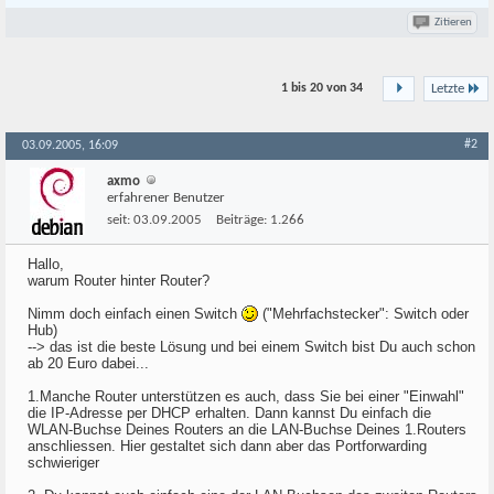
Zitieren
1 bis 20 von
34
Letzte
#2
03.09.2005, 16:09
axmo
erfahrener Benutzer
seit:
03.09.2005
Beiträge:
1.266
Hallo,
warum Router hinter Router?
Nimm doch einfach einen Switch
("Mehrfachstecker": Switch oder
Hub)
--> das ist die beste Lösung und bei einem Switch bist Du auch schon
ab 20 Euro dabei...
1.Manche Router unterstützen es auch, dass Sie bei einer "Einwahl"
die IP-Adresse per DHCP erhalten. Dann kannst Du einfach die
WLAN-Buchse Deines Routers an die LAN-Buchse Deines 1.Routers
anschliessen. Hier gestaltet sich dann aber das Portforwarding
schwieriger