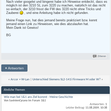
Nach vieler googelei und bingerei habe ich Hinweise entdeckt, dass es
möglich ist den 3210 SL zum 3220 zu machen, natürlich ist das nicht
so einfach, der 3210 frisst die FW des 3220 nicht ohne Tricks und
Zauberei
, und eine Anleitung habe ich nicht gefunden.
Meine Frage nun, hat dies jemand bereits praktiziert bzw. kennt
jemand einen Link zu Hinweisen, wie dies abzulaufen hat.
Mein Dank ist Gewiss!
BG
Zitieren
+
Antworten
«
Arcor + W-Lan
|
Unterschied Siemens SL2-141i Firmware M oder W?
»
Ähnliche Themen
Wie man bei 1&1 ans Ziel kommt - Meine Geschichte
Von SavinienCyrano im Forum 1&1
Antworten:
1
Letzter Beitrag:
11.08.2009,
10:38