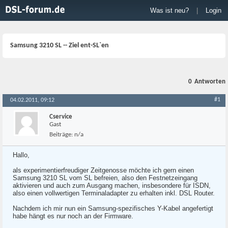
Was ist neu?
|
Login
Samsung 3210 SL -- Ziel ent-SL`en
0
Antworten
#1
04.02.2011, 09:12
Cservice
Gast
Beiträge:
n/a
Hallo,
als experimentierfreudiger Zeitgenosse möchte ich gern einen
Samsung 3210 SL vom SL befreien, also den Festnetzeingang
aktivieren und auch zum Ausgang machen, insbesondere für ISDN,
also einen vollwertigen Terminaladapter zu erhalten inkl. DSL Router.
Nachdem ich mir nun ein Samsung-spezifisches Y-Kabel angefertigt
habe hängt es nur noch an der Firmware.