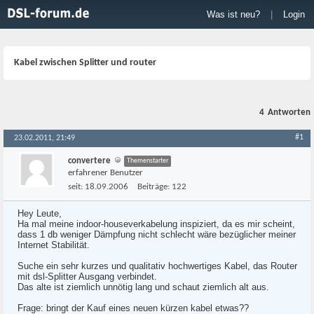
Was ist neu?
|
Login
Kabel zwischen Splitter und router
4
Antworten
#1
23.02.2011, 21:49
convertere
Themenstarter
erfahrener Benutzer
seit:
18.09.2006
Beiträge:
122
Hey Leute,
Ha mal meine indoor-houseverkabelung inspiziert, da es mir scheint,
dass 1 db weniger Dämpfung nicht schlecht wäre bezüglicher meiner
Internet Stabilität.
Suche ein sehr kurzes und qualitativ hochwertiges Kabel, das Router
mit dsl-Splitter Ausgang verbindet.
Das alte ist ziemlich unnötig lang und schaut ziemlich alt aus.
Frage: bringt der Kauf eines neuen kürzen kabel etwas??