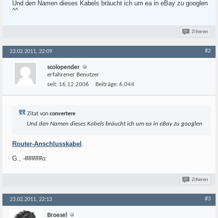
Und den Namen dieses Kabels bräucht ich um ea in eBay zu googlen
^^
Zitieren
#2
23.02.2011, 22:09
scolopender
erfahrener Benutzer
seit:
16.12.2006
Beiträge:
6.044
Zitat von
convertere
Und den Namen dieses Kabels bräucht ich um ea in eBay zu googlen
Router-Anschlusskabel
.
G., -#####o:
Zitieren
#3
23.02.2011, 22:13
Broesel