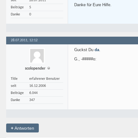
seit
28.07.2011
Danke für Eure Hilfe.
Beiträge
5
Danke
0
28.07.2011, 12:12
Guckst Du
da
.
G., -#####o:
scolopender
Title
erfahrener Benutzer
seit
16.12.2006
Beiträge
6.044
Danke
347
+
Antworten