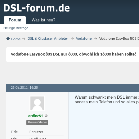
Forum
Was ist neu?
Heutige Beiträge
DSL & Glasfaser Anbieter
Vodafone
Vodafone EasyBox 803 D
Home
Vodafone EasyBox 803 DSL nur 6000, obwohl ich 16000 haben sollte!
25.08.2011, 16:25
Warum schwankt mein DSL immer zwi
sodass mein Telefon und so alles p
erdinc61
Themen Starter
Title
Benutzer