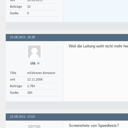
seit
20.08.2011
Beiträge
32
Danke
0
25.08.2011, 16:38
Weil die Leitung wohl nicht mehr h
chk
Title
erfahrener Benutzer
seit
12.11.2006
Beiträge
2.784
Danke
300
25.08.2011, 17:03
Screenshots von Speedtests?