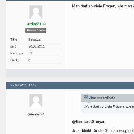
Man darf so viele Fragen, wie man w
erdinc61
Themen Starter
Title
Benutzer
seit
20.08.2011
Beiträge
32
Danke
0
25.08.2011, 17:47
Zitat von
erdinc61
Man darf so viele Fragen, wie m
Guenter24
@Bernard.Sheyan
Jetzt bleibt Dir die Spucke weg, gell