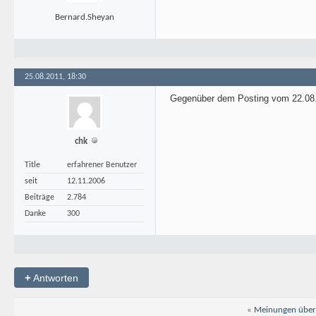
Bernard.Sheyan
25.08.2011, 18:30
Gegenüber dem Posting vom 22.08. 
chk
Title
erfahrener Benutzer
seit
12.11.2006
Beiträge
2.784
Danke
300
+
Antworten
«
Meinungen über