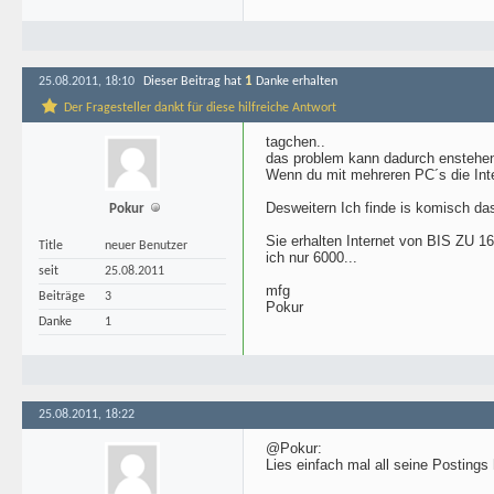
1
25.08.2011, 18:10
Dieser Beitrag hat
Danke erhalten
Der Fragesteller dankt für diese hilfreiche Antwort
tagchen..
das problem kann dadurch enstehe
Wenn du mit mehreren PC´s die Inte
Desweitern Ich finde is komisch da
Pokur
Sie erhalten Internet von BIS ZU 16
Title
neuer Benutzer
ich nur 6000...
seit
25.08.2011
mfg
Beiträge
3
Pokur
Danke
1
25.08.2011, 18:22
@Pokur:
Lies einfach mal all seine Postings