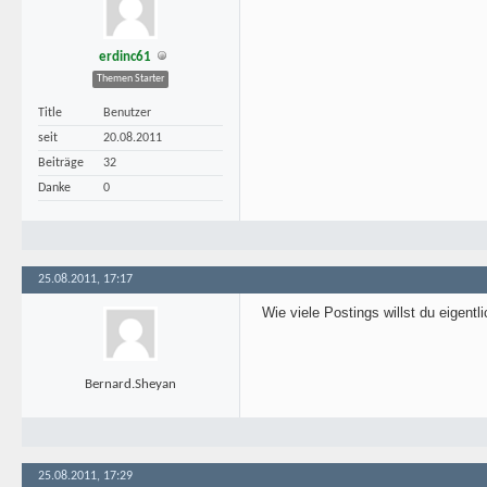
erdinc61
Themen Starter
Title
Benutzer
seit
20.08.2011
Beiträge
32
Danke
0
25.08.2011, 17:17
Wie viele Postings willst du eigent
Bernard.Sheyan
25.08.2011, 17:29