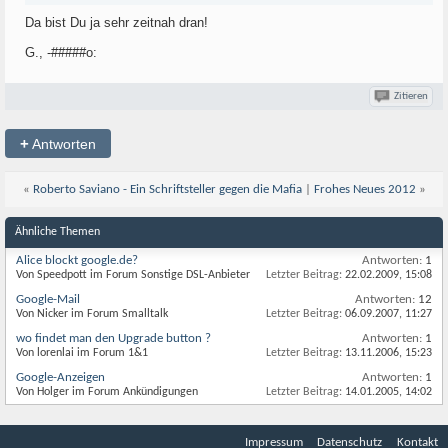
Da bist Du ja sehr zeitnah dran!
G., -#####o:
Zitieren
+
Antworten
«
Roberto Saviano - Ein Schriftsteller gegen die Mafia
|
Frohes Neues 2012
»
Ähnliche Themen
Alice blockt google.de?
Antworten:
1
Von Speedpott im Forum Sonstige DSL-Anbieter
Letzter Beitrag:
22.02.2009,
15:08
Google-Mail
Antworten:
12
Von Nicker im Forum Smalltalk
Letzter Beitrag:
06.09.2007,
11:27
wo findet man den Upgrade button ?
Antworten:
1
Von lorenlai im Forum 1&1
Letzter Beitrag:
13.11.2006,
15:23
Google-Anzeigen
Antworten:
1
Von Holger im Forum Ankündigungen
Letzter Beitrag:
14.01.2005,
14:02
Impressum
Datenschutz
Kontakt