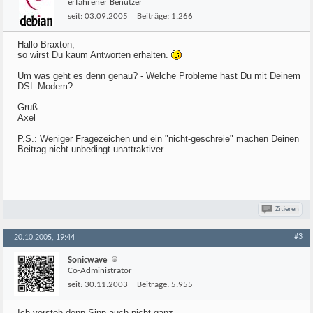
erfahrener Benutzer
seit:
03.09.2005
Beiträge:
1.266
Hallo Braxton,
so wirst Du kaum Antworten erhalten.
Um was geht es denn genau? - Welche Probleme hast Du mit Deinem
DSL-Modem?
Gruß
Axel
P.S.: Weniger Fragezeichen und ein "nicht-geschreie" machen Deinen
Beitrag nicht unbedingt unattraktiver...
Zitieren
#3
20.10.2005, 19:44
Sonicwave
Co-Administrator
seit:
30.11.2003
Beiträge:
5.955
Ich versteh denn Sinn auch nicht ganz...