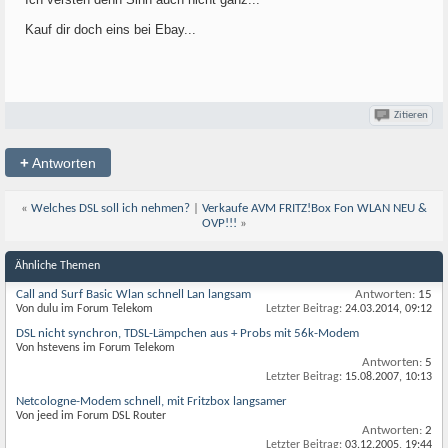
Kauf dir doch eins bei Ebay...
Zitieren
+
Antworten
«
Welches DSL soll ich nehmen?
|
Verkaufe AVM FRITZ!Box Fon WLAN NEU &
OVP!!!
»
Ähnliche Themen
Call and Surf Basic Wlan schnell Lan langsam
Antworten:
15
Von dulu im Forum Telekom
Letzter Beitrag:
24.03.2014,
09:12
DSL nicht synchron, TDSL-Lämpchen aus + Probs mit 56k-Modem
Von hstevens im Forum Telekom
Antworten:
5
Letzter Beitrag:
15.08.2007,
10:13
Netcologne-Modem schnell, mit Fritzbox langsamer
Von jeed im Forum DSL Router
Antworten:
2
Letzter Beitrag:
03.12.2005,
19:44