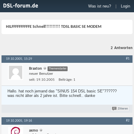
Was ist neu?
|
Login
HILFFFFFFFFFFE Schnell!!!!!!!!!! TDSL BASIC SE MODEM
2
Antworten
#1
19.10.2005, 15:29
Braxton
Themenstarter
neuer Benutzer
seit:
19.10.2005
Beiträge:
1
Hallo. hat noch jemand das "SINUS 154 DSL basic SE"??????
was nicht älter als 2 jahre ist. Bitte schnell.. danke
Zitieren
#2
19.10.2005, 19:16
axmo