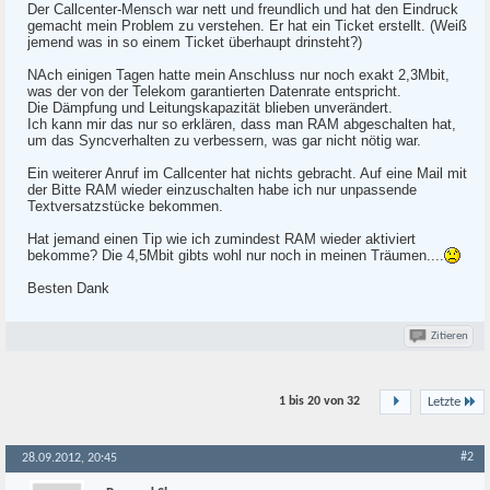
Der Callcenter-Mensch war nett und freundlich und hat den Eindruck
gemacht mein Problem zu verstehen. Er hat ein Ticket erstellt. (Weiß
jemend was in so einem Ticket überhaupt drinsteht?)
NAch einigen Tagen hatte mein Anschluss nur noch exakt 2,3Mbit,
was der von der Telekom garantierten Datenrate entspricht.
Die Dämpfung und Leitungskapazität blieben unverändert.
Ich kann mir das nur so erklären, dass man RAM abgeschalten hat,
um das Syncverhalten zu verbessern, was gar nicht nötig war.
Ein weiterer Anruf im Callcenter hat nichts gebracht. Auf eine Mail mit
der Bitte RAM wieder einzuschalten habe ich nur unpassende
Textversatzstücke bekommen.
Hat jemand einen Tip wie ich zumindest RAM wieder aktiviert
bekomme? Die 4,5Mbit gibts wohl nur noch in meinen Träumen....
Besten Dank
Zitieren
1 bis 20 von
32
Letzte
#2
28.09.2012, 20:45