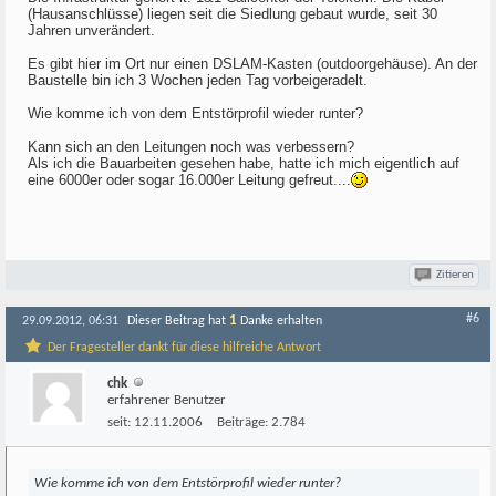
(Hausanschlüsse) liegen seit die Siedlung gebaut wurde, seit 30
Jahren unverändert.
Es gibt hier im Ort nur einen DSLAM-Kasten (outdoorgehäuse). An der
Baustelle bin ich 3 Wochen jeden Tag vorbeigeradelt.
Wie komme ich von dem Entstörprofil wieder runter?
Kann sich an den Leitungen noch was verbessern?
Als ich die Bauarbeiten gesehen habe, hatte ich mich eigentlich auf
eine 6000er oder sogar 16.000er Leitung gefreut....
Zitieren
#6
1
29.09.2012, 06:31
Dieser Beitrag hat
Danke erhalten
Der Fragesteller dankt für diese hilfreiche Antwort
chk
erfahrener Benutzer
seit:
12.11.2006
Beiträge:
2.784
Wie komme ich von dem Entstörprofil wieder runter?