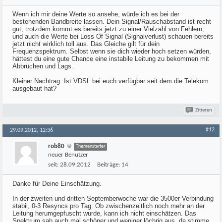
Wenn ich mir deine Werte so ansehe, würde ich es bei der
bestehenden Bandbreite lassen. Dein Signal/Rauschabstand ist recht
gut, trotzdem kommt es bereits jetzt zu einer Vielzahl von Fehlern,
und auch die Werte bei Loss Of Signal (Signalverlust) schauen bereits
jetzt nicht wirklich toll aus. Das Gleiche gilt für dein
Frequenzspektrum. Selbst wenn sie dich wieder hoch setzen würden,
hättest du eine gute Chance eine instabile Leitung zu bekommen mit
Abbrüchen und Lags.
Kleiner Nachtrag: Ist VDSL bei euch verfügbar seit dem die Telekom
ausgebaut hat?
Zitieren
#12
29.09.2012, 12:36
rob80
Themenstarter
neuer Benutzer
seit:
28.09.2012
Beiträge:
14
Danke für Deine Einschätzung.
In der zweiten und dritten Septemberwoche war die 3500er Verbindung
stabil, 0-3 Resyncs pro Tag. Ob zwischenzeitlich noch mehr an der
Leitung herumgepfuscht wurde, kann ich nicht einschätzen. Das
Spektrum sah auch mal schöner und weniger löchrig aus, da stimme