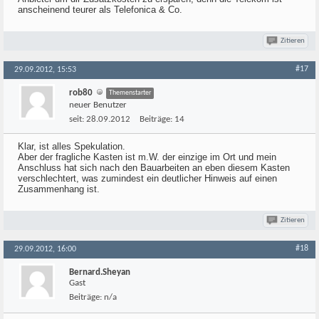
anscheinend teurer als Telefonica & Co.
Zitieren
#17
29.09.2012, 15:53
rob80
Themenstarter
neuer Benutzer
seit:
28.09.2012
Beiträge:
14
Klar, ist alles Spekulation.
Aber der fragliche Kasten ist m.W. der einzige im Ort und mein
Anschluss hat sich nach den Bauarbeiten an eben diesem Kasten
verschlechtert, was zumindest ein deutlicher Hinweis auf einen
Zusammenhang ist.
Zitieren
#18
29.09.2012, 16:00
Bernard.Sheyan
Gast
Beiträge:
n/a