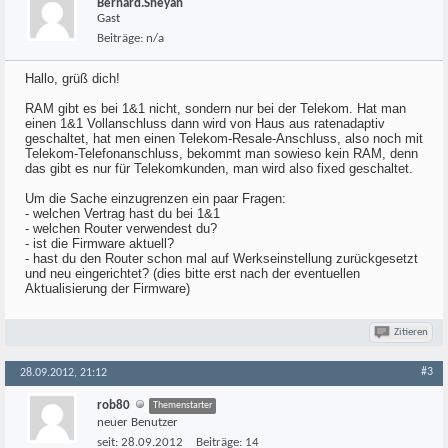
Bernard.Sheyan
Gast
Beiträge:
n/a
Hallo, grüß dich!
RAM gibt es bei 1&1 nicht, sondern nur bei der Telekom. Hat man
einen 1&1 Vollanschluss dann wird von Haus aus ratenadaptiv
geschaltet, hat men einen Telekom-Resale-Anschluss, also noch mit
Telekom-Telefonanschluss, bekommt man sowieso kein RAM, denn
das gibt es nur für Telekomkunden, man wird also fixed geschaltet.
Um die Sache einzugrenzen ein paar Fragen:
- welchen Vertrag hast du bei 1&1
- welchen Router verwendest du?
- ist die Firmware aktuell?
- hast du den Router schon mal auf Werkseinstellung zurückgesetzt
und neu eingerichtet? (dies bitte erst nach der eventuellen
Aktualisierung der Firmware)
Zitieren
#3
28.09.2012, 21:12
rob80
Themenstarter
neuer Benutzer
seit:
28.09.2012
Beiträge:
14