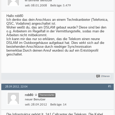
erfahrener Benutzer
seit:
08.01.2008
Beiträge:
5.479
Hallo rob80
Ich denke das dein Anschluss an einem Technikanbieter (Telefonica,
QSC, Vodafone) angeschaltet ist.
Woher weißt du, das am DSLAM gebaut wurde? Diese sind bei den
o.g. Anbietern im Regelfall in der Vermittlungstelle, sodas man die
Arbeiten nicht mitbekommt.
Ich kann mir das nur so erklären, das die Telekom einen neune
DSLAM im Outdoorgehäuse aufgebaut hat. Dies wirkt sich auf die
bestehenden Anschlüsse durch niedriger Synchronisation
bemerkbar.Durch deinen Anruf wurdest du auf ein Entstörprofil
geschaltet.
Zitieren
#5
28.09.2012, 22:04
rob80
Themenstarter
neuer Benutzer
seit:
28.09.2012
Beiträge:
14
Die Infrastruktur gehört lt. 1&1 Callcenter der Telekom. Die Kabel