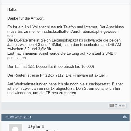
Hallo.
Danke für die Antwort.
Es ist ein 1&1 Vollanschluss mit Telefon und Internet. Der Anschluss
muss bis zu meinem schicksalhaften Anruf ratenadaptiv gewesen
sein:
Die DL-Rate (meist gleich Leitungskapazität) schwankte die beiden
Jahre zwischen 4,3 und 4,8Mbit, nach den Bauarbeiten am DSLAM
zwischen 3,2 und 3,6MBit.
Erst nach meinem Anruf wurde die Leitung auf konstant 2,3MBit
geschalten.
Der Tarif ist 1&1 Doppelflat (theoretisch bis 16.000)
Der Router ist eine FritzBox 7112. Die Firmware ist aktuell.
Auf Werkseinstellungen habe ich sie noch nie zurückgesetzt. Bisher
ist sie in zwei Jahren nur 1x abgestürzt. Den Strom schalte ich hin
und wieder ab, um die FB neu zu starten.
Zitieren
#4
28.09.2012, 21:51
45grisu