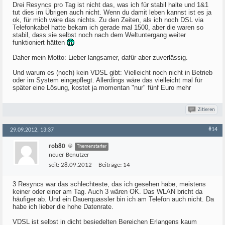
Drei Resyncs pro Tag ist nicht das, was ich für stabil halte und 1&1
tut dies im Übrigen auch nicht. Wenn du damit leben kannst ist es ja
ok, für mich wäre das nichts. Zu den Zeiten, als ich noch DSL via
Telefonkabel hatte bekam ich gerade mal 1500, aber die waren so
stabil, dass sie selbst noch nach dem Weltuntergang weiter
funktioniert hätten
Daher mein Motto: Lieber langsamer, dafür aber zuverlässig.
Und warum es (noch) kein VDSL gibt: Vielleicht noch nicht in Betrieb
oder im System eingepflegt. Allerdings wäre das vielleicht mal für
später eine Lösung, kostet ja momentan "nur" fünf Euro mehr
Zitieren
#14
29.09.2012, 13:37
rob80
Themenstarter
neuer Benutzer
seit:
28.09.2012
Beiträge:
14
3 Resyncs war das schlechteste, das ich gesehen habe, meistens
keiner oder einer am Tag. Auch 3 wären OK. Das WLAN bricht da
häufiger ab. Und ein Dauerquassler bin ich am Telefon auch nicht. Da
habe ich lieber die hohe Datenrate.
VDSL ist selbst in dicht besiedelten Bereichen Erlangens kaum