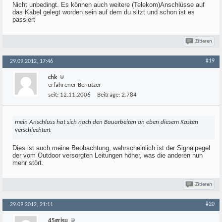
Nicht unbedingt. Es können auch weitere (Telekom)Anschlüsse auf
das Kabel gelegt worden sein auf dem du sitzt und schon ist es
passiert
Zitieren
#19
29.09.2012, 17:46
chk
erfahrener Benutzer
seit:
12.11.2006
Beiträge:
2.784
mein Anschluss hat sich nach den Bauarbeiten an eben diesem Kasten
verschlechtert
Dies ist auch meine Beobachtung, wahrscheinlich ist der Signalpegel
der vom Outdoor versorgten Leitungen höher, was die anderen nun
mehr stört.
Zitieren
#20
29.09.2012, 21:11
45grisu