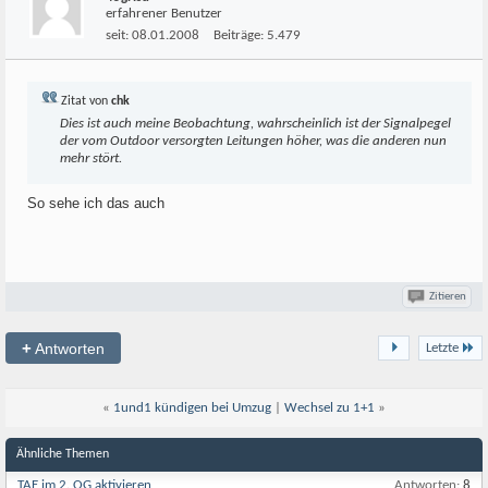
erfahrener Benutzer
seit:
08.01.2008
Beiträge:
5.479
Zitat von
chk
Dies ist auch meine Beobachtung, wahrscheinlich ist der Signalpegel
der vom Outdoor versorgten Leitungen höher, was die anderen nun
mehr stört.
So sehe ich das auch
Zitieren
+
Antworten
Letzte
«
1und1 kündigen bei Umzug
|
Wechsel zu 1+1
»
Ähnliche Themen
TAE im 2. OG aktivieren
Antworten:
8