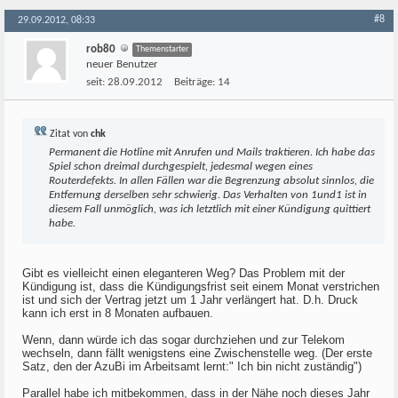
#8
29.09.2012, 08:33
rob80
Themenstarter
neuer Benutzer
seit:
28.09.2012
Beiträge:
14
Zitat von
chk
Permanent die Hotline mit Anrufen und Mails traktieren. Ich habe das
Spiel schon dreimal durchgespielt, jedesmal wegen eines
Routerdefekts. In allen Fällen war die Begrenzung absolut sinnlos, die
Entfernung derselben sehr schwierig. Das Verhalten von 1und1 ist in
diesem Fall unmöglich, was ich letztlich mit einer Kündigung quittiert
habe.
Gibt es vielleicht einen eleganteren Weg? Das Problem mit der
Kündigung ist, dass die Kündigungsfrist seit einem Monat verstrichen
ist und sich der Vertrag jetzt um 1 Jahr verlängert hat. D.h. Druck
kann ich erst in 8 Monaten aufbauen.
Wenn, dann würde ich das sogar durchziehen und zur Telekom
wechseln, dann fällt wenigstens eine Zwischenstelle weg. (Der erste
Satz, den der AzuBi im Arbeitsamt lernt:" Ich bin nicht zuständig")
Parallel habe ich mitbekommen, dass in der Nähe noch dieses Jahr