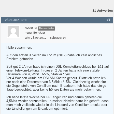
31
Antworten
#1
28.09.2012, 19:45
rob80
Themenstarter
neuer Benutzer
seit:
28.09.2012
Beiträge:
14
Hallo zusammen.
Auf den ersten 3 Seiten im Forum (2012) habe ich kein ähnliches
Problem gefunden.
Seit gut 2 JAhren habe ich einen DSL-Komplettanschluss bei 1&1 auf
einer Telekom-Leitung. In diesen 2 Jahren hatte ich eine stabile
Datenrate von 4,5Mbit +/-5%, Stabiler Sync.
Vor 4 Wochen wurde am DSLAM-Kasten gebaut. Plötzlich hatte ich
nur noch eine Datenrate von 3,5Mbit +/- 5%. Gleichzeitig wechselte
die Gegenstelle von Centillium nach Broadcom. Ich habe das einige
Tage beobachtet, aber keine höhere Datenrate mehr bekommen.
Ich habe letzte Woche bei 1&1 angerufen und darum gebeten die
4,5Mbit wieder herzustellen. In meiner Naivität hatte ich gehofft, dass
man mich vielleicht wieder in die Linecard von Centillium steckt oder
die Einstellungen am Broadcom optimiert.