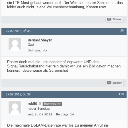
ein LTE-Mast gebaut werden soll. Der Weisheit letzter Schluss ist das
leider auch nicht, siehe Volumenbeschränkung, Kosten usw.
Zitieren
#9
29.09.2012, 08:35
Bernard.Sheyan
Gast
Beiträge:
n/a
Poster doch mal die Leitungsdämpfungswerte UND den
Signal/Rauschabstand hier rein damit wir uns ein Bild davon machen
können. Idealerweise als Screenshot
Zitieren
#10
29.09.2012, 08:39
rob80
Themenstarter
neuer Benutzer
seit:
28.09.2012
Beiträge:
14
Die maximale DSLAM-Datenrate war bis zu meinem Anruf im