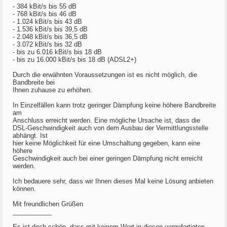
- 384 kBit/s bis 55 dB
- 768 kBit/s bis 46 dB
- 1.024 kBit/s bis 43 dB
- 1.536 kBit/s bis 39,5 dB
- 2.048 kBit/s bis 36,5 dB
- 3.072 kBit/s bis 32 dB
- bis zu 6.016 kBit/s bis 18 dB
- bis zu 16.000 kBit/s bis 18 dB (ADSL2+)
Durch die erwähnten Voraussetzungen ist es nicht möglich, die
Bandbreite bei
Ihnen zuhause zu erhöhen.
In Einzelfällen kann trotz geringer Dämpfung keine höhere Bandbreite
am
Anschluss erreicht werden. Eine mögliche Ursache ist, dass die
DSL-Geschwindigkeit auch von dem Ausbau der Vermittlungsstelle
abhängt. Ist
hier keine Möglichkeit für eine Umschaltung gegeben, kann eine
höhere
Geschwindigkeit auch bei einer geringen Dämpfung nicht erreicht
werden.
Ich bedauere sehr, dass wir Ihnen dieses Mal keine Lösung anbieten
können.
Mit freundlichen Grüßen
___________
Es ist doch schön, dass mit keinem Wort in diesen vorgefertigten