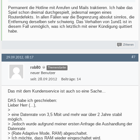
Permanent die Hotline mit Anrufen und Mails traktieren. Ich habe das
Spiel schon dreimal durchgespielt, jedesmal wegen eines
Routerdefekts. In allen Fällen war die Begrenzung absolut sinnlos, die
Entfernung derselben sehr schwierig. Das Verhalten von 1und1 ist in
diesem Fall unmöglich, was ich letztlich mit einer Kündigung quittiert
habe.
Zitieren
#7
29.09.2012, 08:17
rob80
Themenstarter
neuer Benutzer
seit:
28.09.2012
Beiträge:
14
Das mit dem Kundenservice ist auch so eine Sache...
DAS habe ich geschrieben:
Lieber Herr (...),
>
> eine Datenrate von 3,5 Mbit und mehr war über 2 Jahre stabil
möglich.
> Jedoch wurde aufgrund meiner ersten Anfrage die Aushandlung der
Datenrate
> (Rate Adaptive Mode, RAM) abgeschaltet.
> Ich möchte, dass RAM wieder eingeschaltet wird.