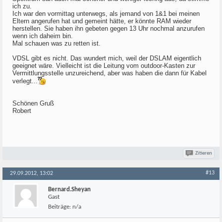
ich zu.
Ich war den vormittag unterwegs, als jemand von 1&1 bei meinen
Eltern angerufen hat und gemeint hätte, er könnte RAM wieder
herstellen. Sie haben ihn gebeten gegen 13 Uhr nochmal anzurufen
wenn ich daheim bin.
Mal schauen was zu retten ist.
VDSL gibt es nicht. Das wundert mich, weil der DSLAM eigentlich
geeignet wäre. Vielleicht ist die Leitung vom outdoor-Kasten zur
Vermittlungsstelle unzureichend, aber was haben die dann für Kabel
verlegt...
Schönen Gruß
Robert
Zitieren
#13
29.09.2012, 13:02
Bernard.Sheyan
Gast
Beiträge:
n/a