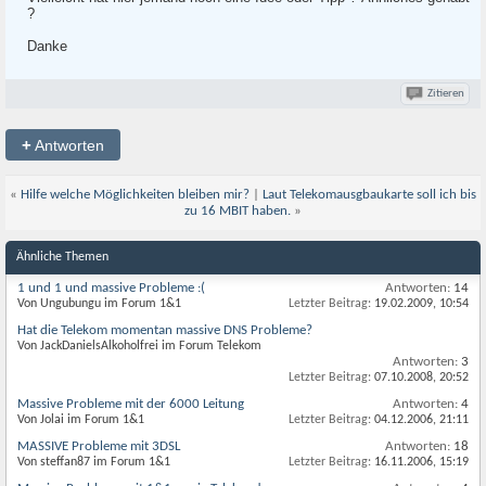
?
Danke
Zitieren
+
Antworten
«
Hilfe welche Möglichkeiten bleiben mir?
|
Laut Telekomausgbaukarte soll ich bis
zu 16 MBIT haben.
»
Ähnliche Themen
1 und 1 und massive Probleme :(
Antworten:
14
Von Ungubungu im Forum 1&1
Letzter Beitrag:
19.02.2009,
10:54
Hat die Telekom momentan massive DNS Probleme?
Von JackDanielsAlkoholfrei im Forum Telekom
Antworten:
3
Letzter Beitrag:
07.10.2008,
20:52
Massive Probleme mit der 6000 Leitung
Antworten:
4
Von Jolai im Forum 1&1
Letzter Beitrag:
04.12.2006,
21:11
MASSIVE Probleme mit 3DSL
Antworten:
18
Von steffan87 im Forum 1&1
Letzter Beitrag:
16.11.2006,
15:19