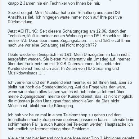
knapp 2 Jahren nie ein Techniker von Ihnen bei mir.
Soweit so gut. Mein Nachbar hatte die Schaltung und sein DSL
Anschluss lief. Ich hingegen warte immer noch auf Ihre positive
Rückmeldung.
Jetzt ACHTUNG: Seit diesem Schaltungstag am 12.06. durch den
Techniker, läuft in meiner neuen Wohnung mein DSL Anschluss über
meine TAE Dose über meine Zugangsdaten…… und 1&1 erzählt mir
nach wie vor eine Schaltung sei nicht möglich???
Heute wieder ein Gespräch mit 1&1. Mein Umzugstermin kann nicht
ausgeführt werden, Sie bieten mir alternativ ein Umstieg auf Internet
über das Funktnetz an mit 10GB Datenvolumen. Ich lachte den
Kundendienst freundlich aus. In Zeiten von HD Streaming und
Musikdownloads......
Ich verneinte und der Kundendienst meinte, es tut Ihnen leid, aber so
bleibt nur noch die Sonderkündigung. Auf die Frage was den wäre,
wenn wir einfach alles lassen wie es ist, ich habe ja Internet über
meine Zugangsdaten, meinte der Kundendienst, das ist nicht möglich,
die müssten ja den Umzugsauftrag abschließen. da Dies nicht
Möglich ist, bleibt nur die Kündigung.
Ich hab vor heute mal in einen Telekomshop zu gehen und dort
freundlichen nachzufragen wie soetwas passieren kann... ich würde im
schlimmsten Fall ja auch Kunde bei Telekom werden, Hauptsache ich
hab endlich ne Internetleitung ohne Probleme.
Vielleicht hat hier jemand noch eine Idee oder Tipp ? Ähnliches gehabt