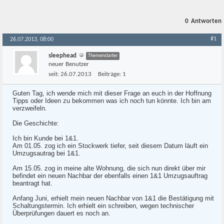
0
Antworten
#1
26.07.2013, 08:00
sleephead
Themenstarter
neuer Benutzer
seit:
26.07.2013
Beiträge:
1
Guten Tag, ich wende mich mit dieser Frage an euch in der Hoffnung
Tipps oder Ideen zu bekommen was ich noch tun könnte. Ich bin am
verzweifeln.
Die Geschichte:
Ich bin Kunde bei 1&1.
Am 01.05. zog ich ein Stockwerk tiefer, seit diesem Datum läuft ein
Umzugsautrag bei 1&1.
Am 15.05. zog in meine alte Wohnung, die sich nun direkt über mir
befindet ein neuen Nachbar der ebenfalls einen 1&1 Umzugsauftrag
beantragt hat.
Anfang Juni, erhielt mein neuen Nachbar von 1&1 die Bestätigung mit
Schaltungstermin. Ich erhielt ein schreiben, wegen technischer
Überprüfungen dauert es noch an.