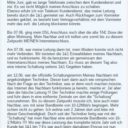
Mitte Juni, gab es lange Telefonate zwischen dem Kundendienst und
mir. Es sei nicht Möglich meinen Anschluss zu schalten.
Ebenso erfuhr ich von Telekom Kundendienst, das meine Leitung
bereits durch die 1&1 gemietet sei. Auch Rückfragen zum Vormieter
wurden geklärt, es besteht kein Vertragsverhältnis mit dem Vormieter
mehr das evtl. die Leitung blockieren könnte.
Bis 07.06. ging mein DSL Anschluss noch über die alte TAE Dose der
alten Wohnung. Mein Nachbar und ich teilten uns somit bis zu diesem
Zeitpunkt MEINEN Internetanschluss.
Am 07.06. war meine Leitung dann tot, mein Modem konnte sich nicht
mehr Verbinden. Wir testeten die 1&1 Einwahldaten meines Nachbarn,
und es funktionierte. Ab da benutzten wir gemeinsam den
Internetanschluss meines Nachbarn. Es muss an diesem Tag also
eine interne Schaltung seitens 1&1 Gegeben haben.
am 12.06. war der offizielle Schaltungstermin Meines Nachbarn mit
angekündigten Techniker. Dieser kam dann auch wie versprochen.
Nach der Frage an den Techniker, was er denn noch machen müsste,
das Internet des Nachbarn funktioniere ja bereits, meinte er: Ja! aber
über die falsche Leitung !!! Der Techniker machte einige Prüfungen
und fuhr dann in eine entfernte Zentrale um dort die "Schaltung"
vorzunehmen. Bis zu diesem Zeitpunkt musste ich, bzw auch mein
Nachbar, uns mit einer Bandbreite von 10-12Mbit/s begnügen. Mehr
schien nicht zu gehen. Ich wohne seit 2 Jahren dort und lebe mit
dieser Geschwindigkeit. Doch seit der Techniker fertig war mit der
"Schaltung" hat mein Nachbar eine ankommende Bandbreite von 16-
17Mbit/s !!!! Wo war diese Leistung das komplette letzte Jahr seit ich
Kunde bei 1&1 bin ? Es war auch beim damaligen Einzug vor nun