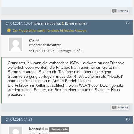
Zitieren
#2
1
24.04.2014, 13:08
Dieser Beitrag hat
Danke erhalten
Der Fragesteller dankt für diese hilfreiche Antwort
chk
erfahrener Benutzer
seit:
12.11.2006
Beiträge:
2.784
Grundsätzlich kann die vorhandene ISDN-Hardware an der Fritzbox
weiterbetrieben werden, die Fritzbox kann aber nur ein Gerät mit
Strom versorgen. Sollten die Telefone nicht über eine eigene
Stromversorgung verfügen, muss der NTBA weiterhin als "Netzteil"
ohne den Anschluss zum Amt in Betrieb bleiben.
Die Fritzbox im Keller ist schlecht, wenn WLAN oder DECT genutzt
werden sollen. Besser, die Box an einer zentralen Stelle im Haus
platzieren.
Zitieren
#3
24.04.2014, 14:23
isdnzudsl
Themenstarter