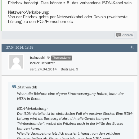
Fritzbox benötigt. Dies könnte z.B. das vorhandene ISDN-Kabel sein.
Netzwerk-Verkabelung:
Von der Fritzbox gehts per Netzwerkkabel oder Devolo (zweitbeste
Lösung) zu den PCs/Fernsehern etc.
Zitieren
#5
27.04.2014, 18:28
isdnzudsl
Themenstarter
neuer Benutzer
seit:
24.04.2014
Beiträge:
3
Zitat von
chk
Wenn die Telefone eine eigene Stromversorgung haben, kann der
NTBA in Rente.
ISDN-Verkabelung:
Der ISDN-Verteiler ist im einfachsten Fall ein passiver Stecker. Eine ISDN-
Leitung wird als Bus ausgeführt, d.h. alle Geräte hängen
"hintereinander", wobei die Fritzbox auch in der Mitte des Busses
hängen kann.
Wie die Verkabelung letztlich aussieht, hängt von den örtlichen
Gegebenheiten ab. Gehen denn jetzt von dem NTBA zwei