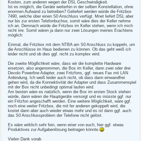
Kosten, zum anderen wegen der DSL Geschwindigkeit.
Ist es möglich, die Geräte weiterhin in der selben Konstellation, ohne
enormen Aufwand zu betreiben? Geliefert werden würde die Fritzbox
7490, welche über einen S0 Anschluss verfügt. Mnet liefert DSL aber
nur bis zur ersten Telefonbuchse, somit wäre dies der Keller nehme
ich an. Demnach würde die Fritzbox im Keller stehen, wenn ich mich
nicht irre. Somit wären ja dann nur zwei Lösungen meines Erachtens
möglich:
Einmal, die Fritzbox mit dem NTBA am S0 Anschluss zu koppeln, um
die Anschlüsse im Haus bedienen zu können. Ob das geht weiß ich
leider nicht und ob dies ggf. nicht zu komplex wird.
Die zweite Mögllichkeit wäre, dass wir die komplette Hardware
ersetzen, also angenommen, die Box im Keller, dann zwei oder drei
Devolo Powerline Adapter, zwei Fritzfons, ggf. neues Fax mit LAN
Anbindung. Ich weiß leider auch nicht, ob dass dann einwandfrei
gehen wird, da die Konnektivität der Adapter und dass Zusammenspiel
mit der Box nicht unbedingt optimal laufen wird.
Am besten wäre es natürlich, wenn die Box im ersten Stock stehen
würde, dann wären die Hauptgeräte versorgt und es müsste ggf. nur
ein Fritzfon angeschafft werden. Eine weitere Möglichkeit, wäre ggf.
noch eine weiter Fritzbox, die mit fer anderen gekoppelt wird, die
kostet dann aber auch wieder etwas mehr und es ist dann ggf. auch
das S0 Anschlussproblem der Telefone nicht gelöst.
Es wäre wirklich sehr fein, wenn einer von euch, hier ggf. etwas
Produktives zur Aufgabenlösung beitragen könnte.
Vielen Dank vorab