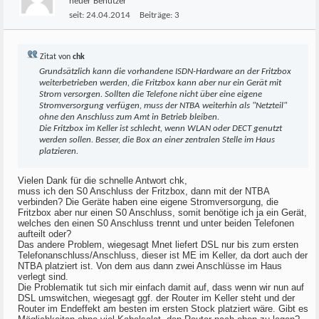
neuer Benutzer
seit:
24.04.2014
Beiträge:
3
Zitat von
chk
Grundsätzlich kann die vorhandene ISDN-Hardware an der Fritzbox
weiterbetrieben werden, die Fritzbox kann aber nur ein Gerät mit
Strom versorgen. Sollten die Telefone nicht über eine eigene
Stromversorgung verfügen, muss der NTBA weiterhin als "Netzteil"
ohne den Anschluss zum Amt in Betrieb bleiben.
Die Fritzbox im Keller ist schlecht, wenn WLAN oder DECT genutzt
werden sollen. Besser, die Box an einer zentralen Stelle im Haus
platzieren.
Vielen Dank für die schnelle Antwort chk,
muss ich den S0 Anschluss der Fritzbox, dann mit der NTBA
verbinden? Die Geräte haben eine eigene Stromversorgung, die
Fritzbox aber nur einen S0 Anschluss, somit benötige ich ja ein Gerät,
welches den einen S0 Anschluss trennt und unter beiden Telefonen
aufteilt oder?
Das andere Problem, wiegesagt Mnet liefert DSL nur bis zum ersten
Telefonanschluss/Anschluss, dieser ist ME im Keller, da dort auch der
NTBA platziert ist. Von dem aus dann zwei Anschlüsse im Haus
verlegt sind.
Die Problematik tut sich mir einfach damit auf, dass wenn wir nun auf
DSL umswitchen, wiegesagt ggf. der Router im Keller steht und der
Router im Endeffekt am besten im ersten Stock platziert wäre. Gibt es