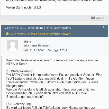
Möglichkeiten ohne viel Kabelsalat, den Router nach oben zu legen?
Vielen Dank nochmal LG
Zitieren
#4
1
24.04.2014, 17:45
Dieser Beitrag hat
Danke erhalten
Der Fragesteller dankt für diese hilfreiche Antwort
chk
erfahrener Benutzer
seit:
12.11.2006
Beiträge:
2.784
Wenn die Telefone eine eigene Stromversorgung haben, kann der
NTBA in Rente.
ISDN-Verkabelung:
Der ISDN-Verteiler ist im einfachsten Fall ein passiver Stecker. Eine
ISDN-Leitung wird als Bus ausgeführt, d.h. alle Geräte hängen
"hintereinander", wobei die Fritzbox auch in der Mitte des Busses
hängen kann.
Wie die Verkabelung letztlich aussieht, hängt von den örtlichen
Gegebenheiten ab. Gehen denn jetzt von dem NTBA zwei
Stichleitungen nach oben?
DSL-Verkabelung:
Es wird auf jeden Fall ein Telefonkabel vom Hausanschluss zur