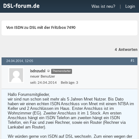
Was ist neu?
|
Login
Von ISDN zu DSL mit der Fritzbox 7490
4
Antworten
#1
24.04.2014, 12:05
isdnzudsl
Themenstarter
neuer Benutzer
seit:
24.04.2014
Beiträge:
3
Hallo Forumsmitglieder,
wir sind nun schon seit mehr als 5 Jahren Mnet Nutzer. Bis Dato
haben wir einen echten ISDN Anschluss von Mnet mit einem NTBA im
Keller und 2 Anschlüssen im Haus. Erster Anschluss ist im
Wohnzimmer (EG). Zweiter Anschluss it im 1 Stock. Am ersten
Anschluss hängt ein ISDN Telefon am zweiten hängt ein ISDN
Telefon, ein Fax und zwei Rechner, sowie ein Router (Rechner via
Lankabel am Router).
Wir würden gerne von ISDN auf DSL wechseln. Zum einen wegen der