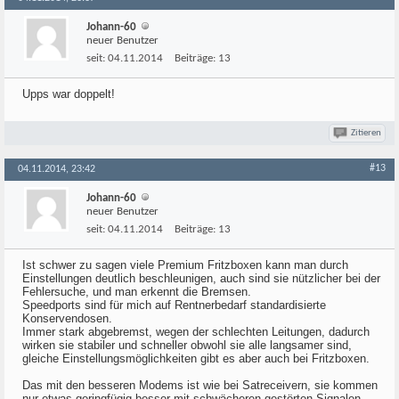
Johann-60
neuer Benutzer
seit:
04.11.2014
Beiträge:
13
Upps war doppelt!
Zitieren
#13
04.11.2014, 23:42
Johann-60
neuer Benutzer
seit:
04.11.2014
Beiträge:
13
Ist schwer zu sagen viele Premium Fritzboxen kann man durch
Einstellungen deutlich beschleunigen, auch sind sie nützlicher bei der
Fehlersuche, und man erkennt die Bremsen.
Speedports sind für mich auf Rentnerbedarf standardisierte
Konservendosen.
Immer stark abgebremst, wegen der schlechten Leitungen, dadurch
wirken sie stabiler und schneller obwohl sie alle langsamer sind,
gleiche Einstellungsmöglichkeiten gibt es aber auch bei Fritzboxen.
Das mit den besseren Modems ist wie bei Satreceivern, sie kommen
nur etwas geringfügig besser mit schwächeren gestörten Signalen