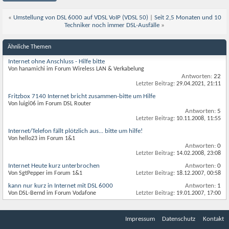
«
Umstellung von DSL 6000 auf VDSL VoIP (VDSL 50)
|
Seit 2,5 Monaten und 10
Techniker noch immer DSL-Ausfälle
»
Ähnliche Themen
Internet ohne Anschluss - Hilfe bitte
Von hanamichi im Forum Wireless LAN & Verkabelung
Antworten:
22
Letzter Beitrag:
29.04.2021,
21:11
Fritzbox 7140 Internet bricht zusammen-bitte um Hilfe
Von luigi06 im Forum DSL Router
Antworten:
5
Letzter Beitrag:
10.11.2008,
11:55
Internet/Telefon fällt plötzlich aus... bitte um hilfe!
Von hello23 im Forum 1&1
Antworten:
0
Letzter Beitrag:
14.02.2008,
23:08
Internet Heute kurz unterbrochen
Antworten:
0
Von SgtPepper im Forum 1&1
Letzter Beitrag:
18.12.2007,
00:58
kann nur kurz in Internet mit DSL 6000
Antworten:
1
Von DSL-Bernd im Forum Vodafone
Letzter Beitrag:
19.01.2007,
17:00
Impressum
Datenschutz
Kontakt