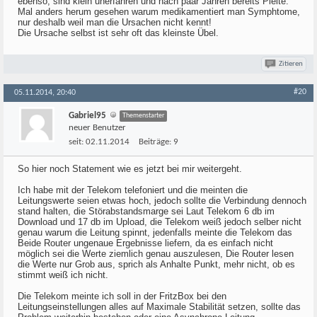
ebenso, sind klein unerfahren und nach paar Jahren bereits Pleite.
Mal anders herum gesehen warum medikamentiert man Symphtome,
nur deshalb weil man die Ursachen nicht kennt!
Die Ursache selbst ist sehr oft das kleinste Übel.
Zitieren
#20
05.11.2014, 20:40
Gabriel95
Themenstarter
neuer Benutzer
seit:
02.11.2014
Beiträge:
9
So hier noch Statement wie es jetzt bei mir weitergeht.
Ich habe mit der Telekom telefoniert und die meinten die
Leitungswerte seien etwas hoch, jedoch sollte die Verbindung dennoch
stand halten, die Störabstandsmarge sei Laut Telekom 6 db im
Download und 17 db im Upload, die Telekom weiß jedoch selber nicht
genau warum die Leitung spinnt, jedenfalls meinte die Telekom das
Beide Router ungenaue Ergebnisse liefern, da es einfach nicht
möglich sei die Werte ziemlich genau auszulesen, Die Router lesen
die Werte nur Grob aus, sprich als Anhalte Punkt, mehr nicht, ob es
stimmt weiß ich nicht.
Die Telekom meinte ich soll in der FritzBox bei den
Leitungseinstellungen alles auf Maximale Stabilität setzen, sollte das