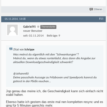
Zitieren
#15
05.11.2014, 14:08
Gabriel95
Themenstarter
neuer Benutzer
seit:
02.11.2014
Beiträge:
9
Zitat von
Schrippe
Was meinst du eigentlich mit den "Schwankungen"?
Meinst du, wenn du etwas runterlädst, dass dann die Angabe zur
aktuellen Downloadgeschwindigkeit schwankt?
@Johann60
Deine pauschale Aussage zu Fritzboxen und Speedports kannst du
getrost in der Pfeife rauchen...
Jop genau das meine ich, die Geschwindigkeit kann sich einfach nicht
stabil halten.
Ebenso hatte ich gestern das erste mal nen kompletten resync und es
ging für 5 Minuten garnichts mehr.