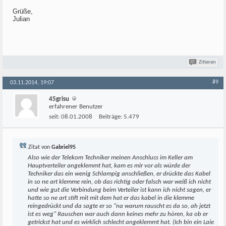
Grüße,
Julian
Zitieren
#9
03.11.2014, 19:07
45grisu
erfahrener Benutzer
seit:
08.01.2008
Beiträge:
5.479
Zitat von
Gabriel95
Also wie der Telekom Techniker meinen Anschluss im Keller am
Hauptverteiler angeklemmt hat, kam es mir vor als würde der
Techniker das ein wenig Schlampig anschließen, er drückte das Kabel
in so ne art klemme rein, ob das richtig oder falsch war weiß ich nicht
und wie gut die Verbindung beim Verteiler ist kann ich nicht sagen, er
hatte so ne art stift mit mit dem hat er das kabel in die klemme
reingedrückt und da sagte er so "na warum rauscht es da so, ah jetzt
ist es weg" Rauschen war auch dann keines mehr zu hören, ka ob er
getrickst hat und es wirklich schlecht angeklemmt hat. (Ich bin ein Laie