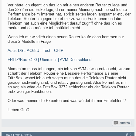
Vor hätte ich eigentlich das ich mir einen anderen Router zulege und
den 3272 in die Ecke lege, da er meiner Meinung nach ne schlechte
Performance beim Internet hat, sprich seiten laden langsamer etc, der
Telekom Router hingegen bietet mir zu wenig Funktionen und die
Telekom hat auch eine Möglichkeit darauf zugriff ohne das ich es
merke und das möchte ich natürlich nicht.
Wenn ich mir wirklich einen neuen Router kaufe dann kommen nur
diese 2 Modelle in Frage
Asus DSL-AC68U - Test - CHIP
FRITZ!Box 7490 | Übersicht | AVM Deutschland
Momentan muss ich sagen, bin ich von AVM etwas entäuscht, warum
schafft der Telekom Router eine Bessere Performance als eine
FritzBox, wobei ich auch sagen muss das die Telekom Router nicht
gerade hochwertig sind, und relativ günstig sind. Also kommt es mir
so vor, als wäre die FritzBox 3272 schlechter als der Telekom Router
trotz weniger Funktionen.
Oder was meinen die Experten und was würdet ihr mir Empfehlen ?
Lieben Gruß
Zitieren
#12
04.11.2014, 23:37