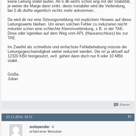
keine Leitung stabil laufen. Ab 6 db wird's schon eng mit der Stabilität,
je weiter die Marge dann sinkt, desto instabiler wird die Verbindung,
bei 0 db dürfte eigentlich nichts mehr ankommen...
Da wird dir nur eine Störungsmeldung mit explizitem Hinweis auf diese
Leitungswerte bleiben. Um einen solchen Fehler zu induzieren reicht
mitunter schon eine schlechte Klemmverbindung, z.B. in der TAE-
Dose oder irgendwo auf dem Weg vom APL (Hausanschluss) bis zur
TAE.
Im Zweifel als schnellste und einfachste Fehlebehebung müsste die
Leitungsgeschwindigkeit weiter reduziert werden. Die ist ja aktuell auf
12320 KBit festgesetzt, evtl. gehen dann doch nur 8 oder 10 MBit
stabil...
Grüße,
Julian
Zitieren
#3
03.11.2014, 10:11
scolopender
erfahrener Benutzer