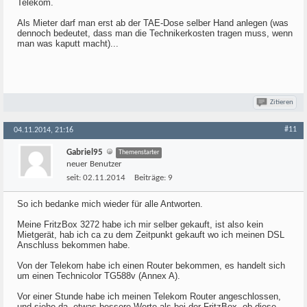
Telekom.
Als Mieter darf man erst ab der TAE-Dose selber Hand anlegen (was
dennoch bedeutet, dass man die Technikerkosten tragen muss, wenn
man was kaputt macht)...
Zitieren
#11
04.11.2014, 21:16
Gabriel95
Themenstarter
neuer Benutzer
seit:
02.11.2014
Beiträge:
9
So ich bedanke mich wieder für alle Antworten.
Meine FritzBox 3272 habe ich mir selber gekauft, ist also kein
Mietgerät, hab ich ca zu dem Zeitpunkt gekauft wo ich meinen DSL
Anschluss bekommen habe.
Von der Telekom habe ich einen Router bekommen, es handelt sich
um einen Technicolor TG588v (Annex A).
Vor einer Stunde habe ich meinen Telekom Router angeschlossen,
und siehe da, etwas bessere Werte als bei der FritzBox, ob diese