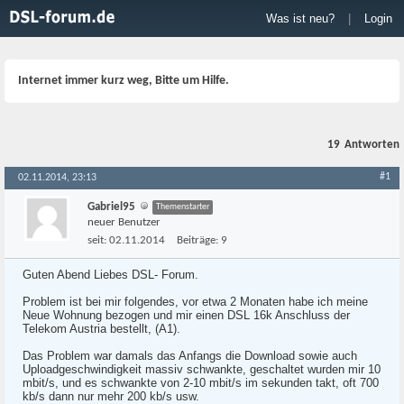
Was ist neu?
|
Login
Internet immer kurz weg, Bitte um Hilfe.
19
Antworten
#1
02.11.2014, 23:13
Gabriel95
Themenstarter
neuer Benutzer
seit:
02.11.2014
Beiträge:
9
Guten Abend Liebes DSL- Forum.
Problem ist bei mir folgendes, vor etwa 2 Monaten habe ich meine
Neue Wohnung bezogen und mir einen DSL 16k Anschluss der
Telekom Austria bestellt, (A1).
Das Problem war damals das Anfangs die Download sowie auch
Uploadgeschwindigkeit massiv schwankte, geschaltet wurden mir 10
mbit/s, und es schwankte von 2-10 mbit/s im sekunden takt, oft 700
kb/s dann nur mehr 200 kb/s usw.