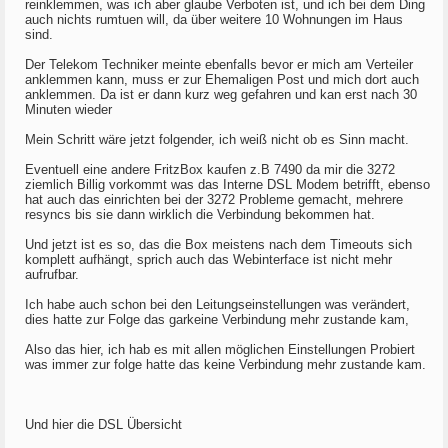
reinklemmen, was ich aber glaube Verboten ist, und ich bei dem Ding
auch nichts rumtuen will, da über weitere 10 Wohnungen im Haus
sind.
Der Telekom Techniker meinte ebenfalls bevor er mich am Verteiler
anklemmen kann, muss er zur Ehemaligen Post und mich dort auch
anklemmen. Da ist er dann kurz weg gefahren und kan erst nach 30
Minuten wieder
Mein Schritt wäre jetzt folgender, ich weiß nicht ob es Sinn macht.
Eventuell eine andere FritzBox kaufen z.B 7490 da mir die 3272
ziemlich Billig vorkommt was das Interne DSL Modem betrifft, ebenso
hat auch das einrichten bei der 3272 Probleme gemacht, mehrere
resyncs bis sie dann wirklich die Verbindung bekommen hat.
Und jetzt ist es so, das die Box meistens nach dem Timeouts sich
komplett aufhängt, sprich auch das Webinterface ist nicht mehr
aufrufbar.
Ich habe auch schon bei den Leitungseinstellungen was verändert,
dies hatte zur Folge das garkeine Verbindung mehr zustande kam,
Also das hier, ich hab es mit allen möglichen Einstellungen Probiert
was immer zur folge hatte das keine Verbindung mehr zustande kam.
Und hier die DSL Übersicht