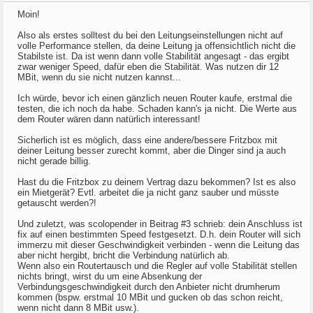
Moin!
Also als erstes solltest du bei den Leitungseinstellungen nicht auf
volle Performance stellen, da deine Leitung ja offensichtlich nicht die
Stabilste ist. Da ist wenn dann volle Stabilität angesagt - das ergibt
zwar weniger Speed, dafür eben die Stabilität. Was nutzen dir 12
MBit, wenn du sie nicht nutzen kannst...
Ich würde, bevor ich einen gänzlich neuen Router kaufe, erstmal die
testen, die ich noch da habe. Schaden kann's ja nicht. Die Werte aus
dem Router wären dann natürlich interessant!
Sicherlich ist es möglich, dass eine andere/bessere Fritzbox mit
deiner Leitung besser zurecht kommt, aber die Dinger sind ja auch
nicht gerade billig.
Hast du die Fritzbox zu deinem Vertrag dazu bekommen? Ist es also
ein Mietgerät? Evtl. arbeitet die ja nicht ganz sauber und müsste
getauscht werden?!
Und zuletzt, was scolopender in Beitrag #3 schrieb: dein Anschluss ist
fix auf einen bestimmten Speed festgesetzt. D.h. dein Router will sich
immerzu mit dieser Geschwindigkeit verbinden - wenn die Leitung das
aber nicht hergibt, bricht die Verbindung natürlich ab.
Wenn also ein Routertausch und die Regler auf volle Stabilität stellen
nichts bringt, wirst du um eine Absenkung der
Verbindungsgeschwindigkeit durch den Anbieter nicht drumherum
kommen (bspw. erstmal 10 MBit und gucken ob das schon reicht,
wenn nicht dann 8 MBit usw.).