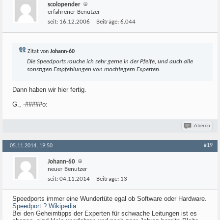
scolopender
erfahrener Benutzer
seit:
16.12.2006
Beiträge:
6.044
Zitat von
Johann-60
Die Speedports rauche ich sehr gerne in der Pfeife, und auch alle
sonstigen Empfehlungen von möchtegern Experten.
Dann haben wir hier fertig.
G., -#####o:
Zitieren
#19
05.11.2014, 19:50
Johann-60
neuer Benutzer
seit:
04.11.2014
Beiträge:
13
Speedports immer eine Wundertüte egal ob Software oder Hardware.
Speedport ? Wikipedia
Bei den Geheimtipps der Experten für schwache Leitungen ist es