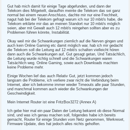
Gut hab mich damit für einige Tage abgefunden, und dann der
Telekom dies Mitgeteilt, daraufhin meinte die Telekom das sei ganz
normal bei einem neuen Anschluss, dachte mir nur eine Frechheit,
nagut hab bei der Telekom gefragt warum ich nur 10 mbit/s habe, die
Telekom erklärte mir das an meinen Standort nur 10 mbit/s möglich
seien, aber mit Gewalt auch 12 mbit/s reingehen sollten aber es zu
Problemen führen könnte, Instabilität.
Okay weil mir die Schwankungen ziemlich auf die Nerven gingen und
auch kein Online Gaming etc damit möglich war, hab ich mir gedacht
die Telekom soll die Leitung auf 12 mbit/s schalten vielleicht hören
dann auch die Schwankungen auf, Gut gesagt getan, Und Tatsächlich,
die Leitung wurde richtig schnell und die Schwankungen waren
Tatsächlich weg. Online Gaming, sowie auch Downloads machten
keine Probleme mehr.
Einige Wochen lief das auch Relativ Gut, jetzt kommen jedoch
langsam die Probleme, ich verliere zwar nicht die Verbindung beim
Internet, aber ich bekomme immer wieder Timeouts alle paar Stunden,
und manchmal kommen auch wieder die Schwankungen der
Geschwindigkeit.
Mein Internet Router ist eine FritzBox3272 (Annex A)
Ich gebe hier mal ein paar Daten der Leitung bekannt ob diese Normal
sind, und was ich genau machen soll, folgendes habe ich bereits
gemacht, Router für einige Stunden vom Netz genommen, Werkreset,
Firmware Update, dies hat jedoch alles nichts geholfen.