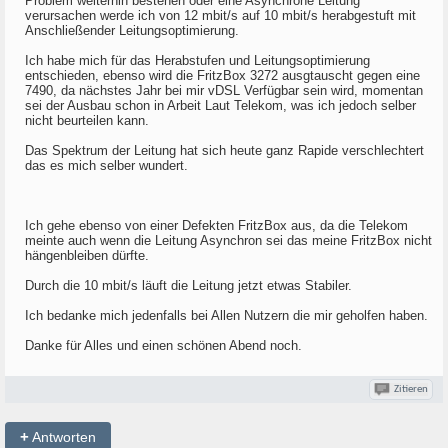
Problem weiterhin bestehen oder eine Asynchrone Leitung
verursachen werde ich von 12 mbit/s auf 10 mbit/s herabgestuft mit
Anschließender Leitungsoptimierung.
Ich habe mich für das Herabstufen und Leitungsoptimierung
entschieden, ebenso wird die FritzBox 3272 ausgtauscht gegen eine
7490, da nächstes Jahr bei mir vDSL Verfügbar sein wird, momentan
sei der Ausbau schon in Arbeit Laut Telekom, was ich jedoch selber
nicht beurteilen kann.
Das Spektrum der Leitung hat sich heute ganz Rapide verschlechtert
das es mich selber wundert.
Ich gehe ebenso von einer Defekten FritzBox aus, da die Telekom
meinte auch wenn die Leitung Asynchron sei das meine FritzBox nicht
hängenbleiben dürfte.
Durch die 10 mbit/s läuft die Leitung jetzt etwas Stabiler.
Ich bedanke mich jedenfalls bei Allen Nutzern die mir geholfen haben.
Danke für Alles und einen schönen Abend noch.
Zitieren
+
Antworten