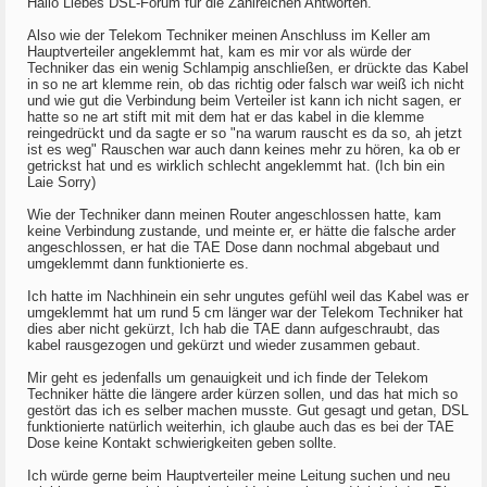
Hallo Liebes DSL-Forum für die Zahlreichen Antworten.
Also wie der Telekom Techniker meinen Anschluss im Keller am
Hauptverteiler angeklemmt hat, kam es mir vor als würde der
Techniker das ein wenig Schlampig anschließen, er drückte das Kabel
in so ne art klemme rein, ob das richtig oder falsch war weiß ich nicht
und wie gut die Verbindung beim Verteiler ist kann ich nicht sagen, er
hatte so ne art stift mit mit dem hat er das kabel in die klemme
reingedrückt und da sagte er so "na warum rauscht es da so, ah jetzt
ist es weg" Rauschen war auch dann keines mehr zu hören, ka ob er
getrickst hat und es wirklich schlecht angeklemmt hat. (Ich bin ein
Laie Sorry)
Wie der Techniker dann meinen Router angeschlossen hatte, kam
keine Verbindung zustande, und meinte er, er hätte die falsche arder
angeschlossen, er hat die TAE Dose dann nochmal abgebaut und
umgeklemmt dann funktionierte es.
Ich hatte im Nachhinein ein sehr ungutes gefühl weil das Kabel was er
umgeklemmt hat um rund 5 cm länger war der Telekom Techniker hat
dies aber nicht gekürzt, Ich hab die TAE dann aufgeschraubt, das
kabel rausgezogen und gekürzt und wieder zusammen gebaut.
Mir geht es jedenfalls um genauigkeit und ich finde der Telekom
Techniker hätte die längere arder kürzen sollen, und das hat mich so
gestört das ich es selber machen musste. Gut gesagt und getan, DSL
funktionierte natürlich weiterhin, ich glaube auch das es bei der TAE
Dose keine Kontakt schwierigkeiten geben sollte.
Ich würde gerne beim Hauptverteiler meine Leitung suchen und neu