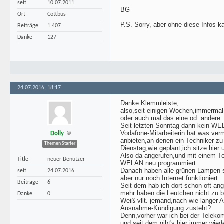
seit
10.07.2011
BG
Ort
Cottbus
P.S. Sorry, aber ohne diese Infos k
Beiträge
1.407
Danke
127
24.07.2016, 18:17
Danke Klemmleiste,
also,seit einigen Wochen,immermal 
oder auch mal das eine od. andere.
Seit letzten Sonntag dann kein WE
Vodafone-Mitarbeiterin hat was ve
Dolly
anbieten,an denen ein Techniker z
Themen Starter
Dienstag,wie geplant,ich sitze hier
Also da angerufen,und mit einem Te
Title
neuer Benutzer
WELAN neu programmiert.
Danach haben alle grünen Lampen s
seit
24.07.2016
aber nur noch Internet funktioniert.
Beiträge
6
Seit dem hab ich dort schon oft ang
mehr haben die Leutchen nicht zu b
Danke
0
Weiß vllt. jemand,nach wie langer Au
Ausnahme-Kündigung zusteht?
Denn,vorher war ich bei der Teleko
und seit dem gibt's hier immer wie