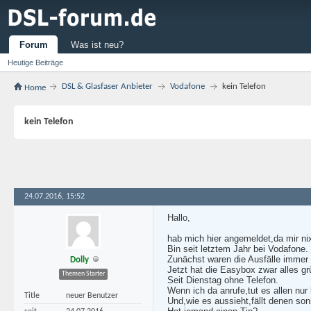
Forum
Was ist neu?
Heutige Beiträge
DSL & Glasfaser Anbieter
Vodafone
kein Telefon
Home
kein Telefon
24.07.2016, 15:52
Hallo,
hab mich hier angemeldet,da mir nix
Bin seit letztem Jahr bei Vodafone.
Zunächst waren die Ausfälle immer 
Dolly
Jetzt hat die Easybox zwar alles grü
Themen Starter
Seit Dienstag ohne Telefon.
Wenn ich da anrufe,tut es allen nur 
Title
neuer Benutzer
Und,wie es aussieht,fällt denen son