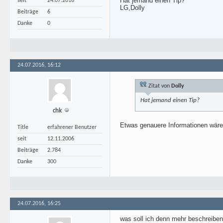
Hat jemand einen Tip?
seit
24.07.2016
LG,Dolly
Beiträge
6
Danke
0
24.07.2016, 16:12
Zitat von
Dolly
Hat jemand einen Tip?
chk
Etwas genauere Informationen wären 
Title
erfahrener Benutzer
seit
12.11.2006
Beiträge
2.784
Danke
300
24.07.2016, 16:25
was soll ich denn mehr beschreiben