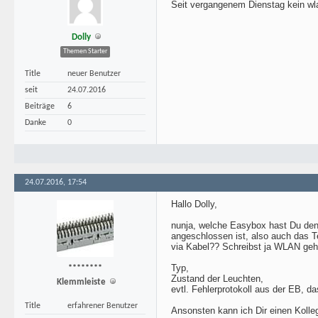
Seit vergangenem Dienstag kein wla
Dolly
Themen Starter
Title
neuer Benutzer
seit
24.07.2016
Beiträge
6
Danke
0
24.07.2016, 17:54
Hallo Dolly,
nunja, welche Easybox hast Du denn
angeschlossen ist, also auch das Te
via Kabel?? Schreibst ja WLAN geht
Typ,
********
Zustand der Leuchten,
Klemmleiste
evtl. Fehlerprotokoll aus der EB, da
Title
erfahrener Benutzer
Ansonsten kann ich Dir einen Kolleg