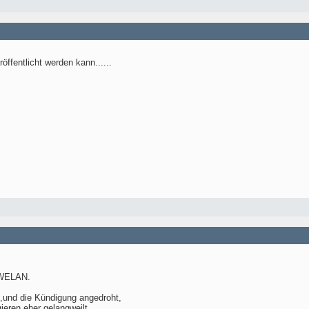
ffentlicht werden kann......
 WELAN.
,und die Kündigung angedroht,
ieren eher gelangweilt.