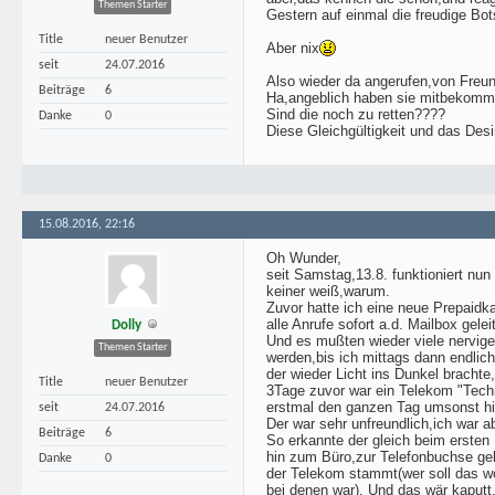
Themen Starter
Gestern auf einmal die freudige Bots
Title
neuer Benutzer
Aber nix
seit
24.07.2016
Also wieder da angerufen,von Freu
Beiträge
6
Ha,angeblich haben sie mitbekomme
Sind die noch zu retten????
Danke
0
Diese Gleichgültigkeit und das Desi
15.08.2016, 22:16
Oh Wunder,
seit Samstag,13.8. funktioniert nun 
keiner weiß,warum.
Zuvor hatte ich eine neue Prepaidk
alle Anrufe sofort a.d. Mailbox geleit
Dolly
Und es mußten wieder viele nervig
Themen Starter
werden,bis ich mittags dann endlic
der wieder Licht ins Dunkel brachte,
Title
neuer Benutzer
3Tage zuvor war ein Telekom "Tech
erstmal den ganzen Tag umsonst hie
seit
24.07.2016
Der war sehr unfreundlich,ich war a
Beiträge
6
So erkannte der gleich beim ersten
hin zum Büro,zur Telefonbuchse geh
Danke
0
der Telekom stammt(wer soll das wo
bei denen war). Und das wär kaputt