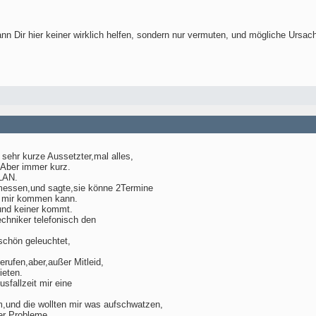
ann Dir hier keiner wirklich helfen, sondern nur vermuten, und mögliche Ursach
sehr kurze Aussetzter,mal alles,
 Aber immer kurz.
LAN.
rmessen,und sagte,sie könne 2Termine
u mir kommen kann.
 und keiner kommt.
chniker telefonisch den
chön geleuchtet,
erufen,aber,außer Mitleid,
ieten.
sfallzeit mir eine
m,und die wollten mir was aufschwatzen,
der Probleme.