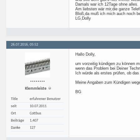
Damals war ich 12Tage ohne alles.
Am liebsten wär mir,die ganze Telef
Bloß,da muß ich mich auch noch be
LG,Dolly
26.07.2016, 05:52
Hallo Dolly,
um vorzeitig kündigen zu können m
wenn das Problem bei Deiner Technik
Ich würde als erstes prüfen, ob das 
Meine Angaben zum Kündigen wegen N
********
Klemmleiste
BG
Title
erfahrener Benutzer
seit
10.07.2011
Ort
Cottbus
Beiträge
1.407
Danke
127