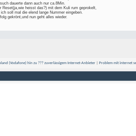
esuch dauerte dann auch nur ca.8Min.
r Reset(ja,wie heisst das?) mit dem Kuli rum geprokelt,
 ich soll mal die elend lange Nummer eingeben.
folg gekrönt,und nun geht alles wieder.
and (Vodafone) hin zu ??? zuverlässigem Internet-Anbieter
|
Problem mit internet se