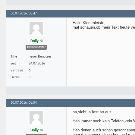
30.07.2016, 08:47
Hallo Klemmleiste,
mal schauen,ob mein Text heute verö
Dolly
Themen Starter
Title
neuer Benutzer
seit
24.07.2016
Beiträge
6
Danke
0
30.07.2016, 08:54
na,sieht ja fast so aus.......
Hab immer noch kein Telefon,kein
Hab denen auch schon geschrieben
Dolly
aber,das kennen die schon,und reag