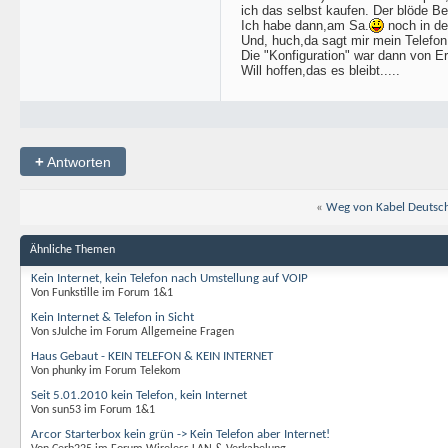
ich das selbst kaufen. Der blöde B
Ich habe dann,am Sa.
noch in de
Und, huch,da sagt mir mein Telefon
Die "Konfiguration" war dann von Er
Will hoffen,das es bleibt.....
+
Antworten
«
Weg von Kabel Deutschl
Ähnliche Themen
Kein Internet, kein Telefon nach Umstellung auf VOIP
Von Funkstille im Forum 1&1
Kein Internet & Telefon in Sicht
Von sJulche im Forum Allgemeine Fragen
Haus Gebaut - KEIN TELEFON & KEIN INTERNET
Von phunky im Forum Telekom
Seit 5.01.2010 kein Telefon, kein Internet
Von sun53 im Forum 1&1
Arcor Starterbox kein grün -> Kein Telefon aber Internet!