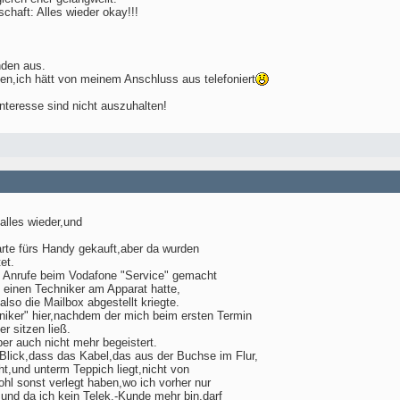
chaft: Alles wieder okay!!!
nden aus.
n,ich hätt von meinem Anschluss aus telefoniert
nteresse sind nicht auszuhalten!
alles wieder,und
arte fürs Handy gekauft,aber da wurden
et.
e Anrufe beim Vodafone "Service" gemacht
h einen Techniker am Apparat hatte,
also die Mailbox abgestellt kriegte.
niker" hier,nachdem der mich beim ersten Termin
r sitzen ließ.
ber auch nicht mehr begeistert.
 Blick,dass das Kabel,das aus der Buchse im Flur,
t,und unterm Teppich liegt,nicht von
hl sonst verlegt haben,wo ich vorher nur
,und da ich kein Telek.-Kunde mehr bin,darf