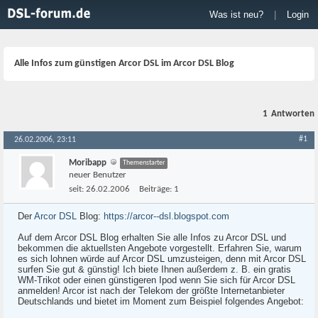
Was ist neu?
|
Login
Alle Infos zum günstigen Arcor DSL im Arcor DSL Blog
1
Antworten
#1
26.02.2006, 23:11
Moribapp
Themenstarter
neuer Benutzer
seit:
26.02.2006
Beiträge:
1
Der
Arcor DSL
Blog:
https://arcor--dsl.blogspot.com
Auf dem Arcor DSL Blog erhalten Sie alle Infos zu Arcor DSL und
bekommen die aktuellsten Angebote vorgestellt. Erfahren Sie, warum
es sich lohnen würde auf Arcor DSL umzusteigen, denn mit Arcor DSL
surfen Sie gut & günstig! Ich biete Ihnen außerdem z. B. ein gratis
WM-Trikot oder einen günstigeren Ipod wenn Sie sich für Arcor DSL
anmelden! Arcor ist nach der Telekom der größte Internetanbieter
Deutschlands und bietet im Moment zum Beispiel folgendes Angebot: