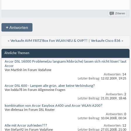
Zitieren
+
Antworten
«
Verkaufe AVM FRITZ!Box Fon WLAN NEU & OVP!!!
|
Verkaufe Cisco 836
»
Ähnliche Themen
Arcor DSL 16000 Probleme(zu langsam/Abbrüche) lassen sich nicht lösen! laut
Arcor
Von Martinh im Forum Vodafone
Antworten:
14
Letzter Beitrag:
12.02.2009,
19:25
Arcor DSL 600 - Lampen alle grün, aber keine Verbindung?
Von lodda78 im Forum Allgemeine Fragen
Antworten:
2
Letzter Beitrag:
21.01.2009,
18:46
kombination von Arcor Easybox A400 und Arcor WLAN A200?
Von dielenaa im Forum DSL Router
Antworten:
0
Letzter Beitrag:
10.04.2008,
00:34
Alle mit Arcor zufrieden???
Antworten:
12
Von Stefan92 im Forum Vodafone
Letzter Beitrag:
27.01.2008,
21:30