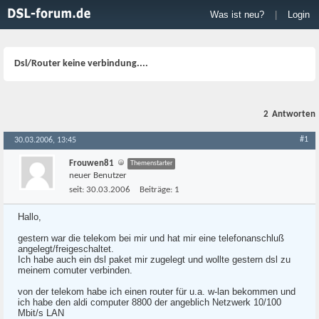
Was ist neu?
|
Login
Dsl/Router keine verbindung....
2
Antworten
#1
30.03.2006, 13:45
Frouwen81
Themenstarter
neuer Benutzer
seit:
30.03.2006
Beiträge:
1
Hallo,
gestern war die telekom bei mir und hat mir eine telefonanschluß
angelegt/freigeschaltet.
Ich habe auch ein dsl paket mir zugelegt und wollte gestern dsl zu
meinem comuter verbinden.
von der telekom habe ich einen router für u.a. w-lan bekommen und
ich habe den aldi computer 8800 der angeblich Netzwerk 10/100
Mbit/s LAN