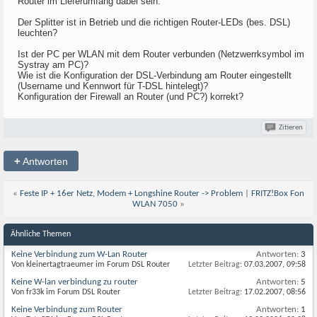
Router im Lieferumfang dabei sein.
Der Splitter ist in Betrieb und die richtigen Router-LEDs (bes. DSL)
leuchten?
Ist der PC per WLAN mit dem Router verbunden (Netzwerrksymbol im
Systray am PC)?
Wie ist die Konfiguration der DSL-Verbindung am Router eingestellt
(Username und Kennwort für T-DSL hintelegt)?
Konfiguration der Firewall an Router (und PC?) korrekt?
Zitieren
+
Antworten
«
Feste IP + 16er Netz, Modem + Longshine Router -> Problem
|
FRITZ!Box Fon
WLAN 7050
»
Ähnliche Themen
Keine Verbindung zum W-Lan Router
Antworten:
3
Von kleinertagtraeumer im Forum DSL Router
Letzter Beitrag:
07.03.2007,
09:58
Keine W-lan verbindung zu router
Antworten:
5
Von fr33k im Forum DSL Router
Letzter Beitrag:
17.02.2007,
08:56
Keine Verbindung zum Router
Antworten:
1