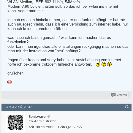
WLAN Medion, IEEE 802.11 b/g, 54Mbit/s
Modem V.90 56K enthalten soll, so das ich per w-lan ins internet
kann. sagte man mir.
ich hab es auch hinbekommen, das er den funk empfängt. er hat mir
auch rausgeschriebn, dass ich eine verbindung zum internet habe. nur
kann ich keine internetseite öffnen.
was habe ich falsch gemacht? was kann ich machen das es
funktioniert?
oder kann man irgendwie alle einstellungen rückgängig machen so das
man mit der instalation von "neu" anfängt?
fragen über fragen und sorry habe nicht soviel ahnung von internet....
hoffe ich bekomme trotzdem hilfreiche antworten...
grüßchen
Zitieren
#2
30.03.2006, 20:47
Sonicwave
Co-Administrator
seit:
30.11.2003
Beiträge:
5.955