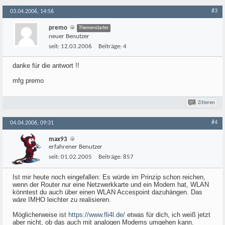
#3
03.04.2006, 14:56
premo
Themenstarter
neuer Benutzer
seit:
12.03.2006
Beiträge:
4
danke für die antwort !!
mfg premo
Zitieren
#4
04.04.2006, 09:31
max93
erfahrener Benutzer
seit:
01.02.2005
Beiträge:
857
Ist mir heute noch eingefallen: Es würde im Prinzip schon reichen,
wenn der Router nur eine Netzwerkkarte und ein Modem hat, WLAN
könntest du auch über einen WLAN Accespoint dazuhängen. Das
wäre IMHO leichter zu realisieren.
Möglicherweise ist
https://www.fli4l.de/
etwas für dich, ich weiß jetzt
aber nicht, ob das auch mit analogen Modems umgehen kann.