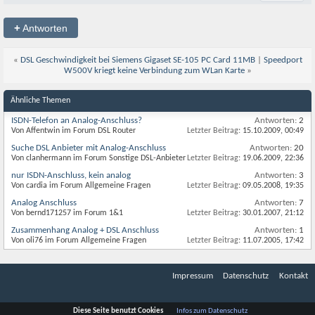
+
Antworten
«
DSL Geschwindigkeit bei Siemens Gigaset SE-105 PC Card 11MB
|
Speedport
W500V kriegt keine Verbindung zum WLan Karte
»
Ähnliche Themen
ISDN-Telefon an Analog-Anschluss?
Antworten:
2
Von Affentwin im Forum DSL Router
Letzter Beitrag:
15.10.2009,
00:49
Suche DSL Anbieter mit Analog-Anschluss
Antworten:
20
Von clanhermann im Forum Sonstige DSL-Anbieter
Letzter Beitrag:
19.06.2009,
22:36
nur ISDN-Anschluss, kein analog
Antworten:
3
Von cardia im Forum Allgemeine Fragen
Letzter Beitrag:
09.05.2008,
19:35
Analog Anschluss
Antworten:
7
Von bernd171257 im Forum 1&1
Letzter Beitrag:
30.01.2007,
21:12
Zusammenhang Analog + DSL Anschluss
Antworten:
1
Von oli76 im Forum Allgemeine Fragen
Letzter Beitrag:
11.07.2005,
17:42
Impressum
Datenschutz
Kontakt
Diese Seite benutzt Cookies
Infos zum Datenschutz