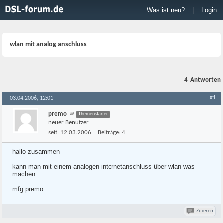
Was ist neu?
|
Login
wlan mit analog anschluss
4
Antworten
#1
03.04.2006, 12:01
premo
Themenstarter
neuer Benutzer
seit:
12.03.2006
Beiträge:
4
hallo zusammen
kann man mit einem analogen internetanschluss über wlan was
machen.
mfg premo
Zitieren