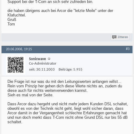
Support bei der T-Com an sich sehr zufrieden bin.
die haben übrigens auch bei Arcor die "letzte Meile" unter der
Klafuchtel.
Gruß
Tom
Zitieren
#3
20.06.2006, 19:25
Sonicwave
Co-Administrator
seit:
30.11.2003
Beiträge:
5.955
Die Frage ist nur was du mit den Leitungswerten anfangen willst...
Rein vom Prinzip her gehen dich diese Werte nichts an, zudem du
diese auch für nichts weiterverwenden kannst.
Sieh es mal von der Seite.
Dass Arcor dazu hergeht und nicht mehr jedem Kunden DSL schaltet,
obwohl es von der Technik nicht geht, liegt wohl sicher daran, dass
Arcor damit in der Vergangenheit schlechte Erfahrungen gemacht hat
und nun doch merkt dass T-Com nicht ohne Grund DSL nur bis 55 dB
schaltet.