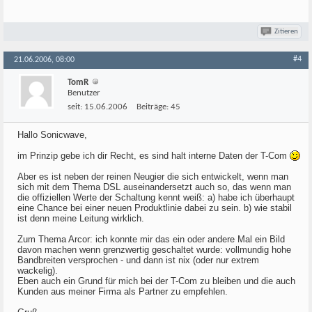
Zitieren
#4
21.06.2006, 08:00
TomR
Benutzer
seit:
15.06.2006
Beiträge:
45
Hallo Sonicwave,
im Prinzip gebe ich dir Recht, es sind halt interne Daten der T-Com
Aber es ist neben der reinen Neugier die sich entwickelt, wenn man
sich mit dem Thema DSL auseinandersetzt auch so, das wenn man
die offiziellen Werte der Schaltung kennt weiß: a) habe ich überhaupt
eine Chance bei einer neuen Produktlinie dabei zu sein. b) wie stabil
ist denn meine Leitung wirklich.
Zum Thema Arcor: ich konnte mir das ein oder andere Mal ein Bild
davon machen wenn grenzwertig geschaltet wurde: vollmundig hohe
Bandbreiten versprochen - und dann ist nix (oder nur extrem
wackelig).
Eben auch ein Grund für mich bei der T-Com zu bleiben und die auch
Kunden aus meiner Firma als Partner zu empfehlen.