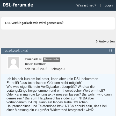
Was ist neu?
|
Login
DSL-Verfübgarkeit-wie wird gemessen?
6
Antworten
#1
20.06.2006, 07:26
zwieback
Themenstarter
neuer Benutzer
seit:
20.06.2006
Beiträge:
3
Ich bin seit kurzem bei arcor, kann aber kein DSL bekommen.
Es heißt-"aus technischen Gründen nicht möglich"
Wie wird eigentlich die Verfügbarkeit überprüft? Wird da die
Leitungslänge hergenommen und ein theoretischer Wert ermittelt?
Oder kann man die Leitung aktiv messen lassen? Bis wohin wird dann
gemessen? Bis zum Hauptanschluss oder zum NTBA (bei
vorhandenem ISDN). Kann ein langes Kabel zwischen
Hauptanschluss und Telefondose bzw. NTBA schuld sein, dass bei
einer Messung ein zu großer Widerstand festgestellt wird?