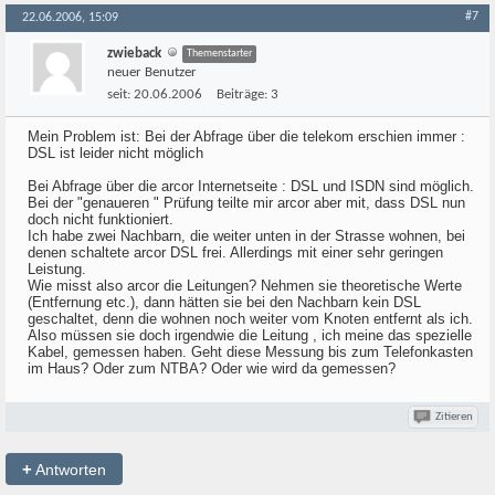
#7
22.06.2006, 15:09
zwieback
Themenstarter
neuer Benutzer
seit:
20.06.2006
Beiträge:
3
Mein Problem ist: Bei der Abfrage über die telekom erschien immer :
DSL ist leider nicht möglich
Bei Abfrage über die arcor Internetseite : DSL und ISDN sind möglich.
Bei der "genaueren " Prüfung teilte mir arcor aber mit, dass DSL nun
doch nicht funktioniert.
Ich habe zwei Nachbarn, die weiter unten in der Strasse wohnen, bei
denen schaltete arcor DSL frei. Allerdings mit einer sehr geringen
Leistung.
Wie misst also arcor die Leitungen? Nehmen sie theoretische Werte
(Entfernung etc.), dann hätten sie bei den Nachbarn kein DSL
geschaltet, denn die wohnen noch weiter vom Knoten entfernt als ich.
Also müssen sie doch irgendwie die Leitung , ich meine das spezielle
Kabel, gemessen haben. Geht diese Messung bis zum Telefonkasten
im Haus? Oder zum NTBA? Oder wie wird da gemessen?
Zitieren
+
Antworten