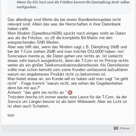
Wenn Du DSL hast und die FritzBox kannst die Daempfung doch selber
nachgucken...
Das allerdings sind Werte die bei einem Bandbreitenupdate nicht
relevant sind. Allein das was die Herrschaften in ihrer Datenbank
haben zählt.
Mein Modem (Speedtouch608i) spuckt noch einiges mehr an Daten
aus als die Fritzbox, so zB die komplette Bit-Matrix mit den
entsprechenden SNR Werten.
Aber was hilft das, wenn das Modem sagt z.B. Dämpfung 18dB und
bei der T-Com stehen 20dB und man möchte DSL6000 haben -nix!
Sonicwave meinte ja, die Daten gehen uns nichts an. Ist vieleicht
etwas sehr harsch ausgedrückt, denn die T-Com ist im Prinzip nichts
weiter als ein großer Telekomunikationsdienstleister. Als Dienstleister
sollte man schon bemüht sein seine Kunden umfassend aufzuklären
warum ein angebotenes Produkt nicht zu bekommen ist.
Man bietet etwas an, ein Kunde will es haben und man sagt "ne geht
nicht" - Frage kommt "warum nicht, wie sehen die Gegebenheiten
denn bei mir aus?"
Antwort: "das geht sie nichts an."
Trotzdem breche ich immer wieder eine Lanze für die T-Com, da der
Service um Längen besser ist als beim Mitbewerb. Aber wo Licht ist
ist eben auch Schatten.
tom
Zitieren