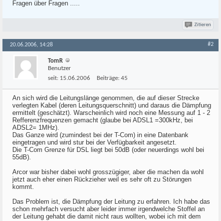
Fragen über Fragen .....
Zitieren
#2
20.06.2006, 14:28
TomR
Benutzer
seit:
15.06.2006
Beiträge:
45
An sich wird die Leitungslänge genommen, die auf dieser Strecke
verlegten Kabel (deren Leitungsquerschnitt) und daraus die Dämpfung
ermittelt (geschätzt). Warscheinlich wird noch eine Messung auf 1 - 2
Refferenzfrequenzen gemacht (glaube bei ADSL1 =300kHz, bei
ADSL2= 1MHz).
Das Ganze wird (zumindest bei der T-Com) in eine Datenbank
eingetragen und wird stur bei der Verfügbarkeit angesetzt.
Die T-Com Grenze für DSL liegt bei 50dB (oder neuerdings wohl bei
55dB).
Arcor war bisher dabei wohl grosszügiger, aber die machen da wohl
jetzt auch eher einen Rückzieher weil es sehr oft zu Störungen
kommt.
Das Problem ist, die Dämpfung der Leitung zu erfahren. Ich habe das
schon mehrfach versucht aber leider immer irgendwelche Stoffel an
der Leitung gehabt die damit nicht raus wollten, wobei ich mit dem