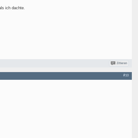
ls ich dachte.
Zitieren
#10