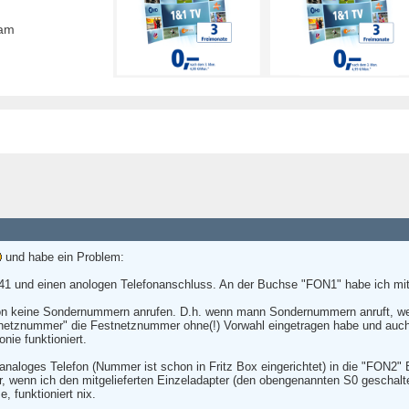
eam
und habe ein Problem:
141 und einen anologen Telefonanschluss. An der Buchse "FON1" habe ich mi
n keine Sondernummern anrufen. D.h. wenn mann Sondernummern anruft, werd
stnetznummer" die Festnetznummer ohne(!) Vorwahl eingetragen habe und auc
nie funktioniert.
naloges Telefon (Nummer ist schon in Fritz Box eingerichtet) in die "FON2
r, wenn ich den mitgelieferten Einzeladapter (den obengenannten S0 geschalt
, funktioniert nix.