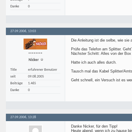
Danke
0
27.09.2006, 13:03
Die Anleitung ist die selbe, wie sie
Prüfe das Telefon am Splitter. Geht
Nächster Schritt: Alles von der Box
********
Nicker
Hatte ich auch alles durch.
Title
erfahrener Benutzer
Tausch mal das Kabel Splitter/Amts
seit
09.08.2005
Geht schnell, ein Versuch ist es wer
Beiträge
1.465
Danke
0
27.09.2006, 13:28
Danke Nicker, für den Tipp!
Heute abend, wenn ich zu hause bin,