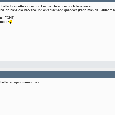
hatte Internettelefonie und Festnetztelefonie noch funktioniert.
und ich habe die Verkabelung entsprechend geändert (kann man da Fehler ma
(mit FON1).
t mehr
skette rausgenommen, ne?