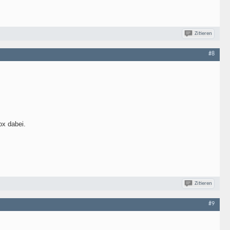
Zitieren
#8
ox dabei.
Zitieren
#9