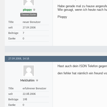
Habe gerade mal zu hause angerufen
Wie gesagt, wenn ich heute nach ha
ploppy
Themen Starter
Ploppy
Title
neuer Benutzer
seit
27.09.2006
Beiträge
7
Danke
0
27.09.2006, 14:16
Hast auch dein ISDN Telefon gegen
den fehler hat nämlich ein freund 
Melchahim
Title
erfahrener Benutzer
seit
22.08.2006
Beiträge
198
Danke
0