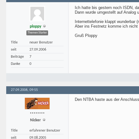
Ich hatte bis gestern noch ISDN, da 
Dann wurde umgestellt auf Analog 
Internettelefonie klappt wunderbar 
Aber ins Festnetz komme ich nich
ploppy
Themen Starter
Gruß Ploppy
Title
neuer Benutzer
seit
27.09.2006
Beiträge
7
Danke
0
27.09.2006, 09:55
Den NTBA haste aus der Anschlus
********
Nicker
Title
erfahrener Benutzer
seit
09.08.2005