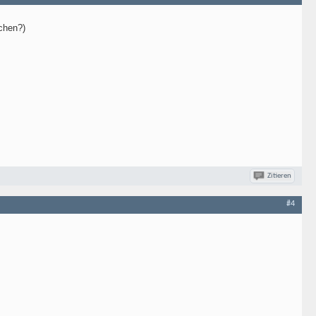
chen?)
Zitieren
#4