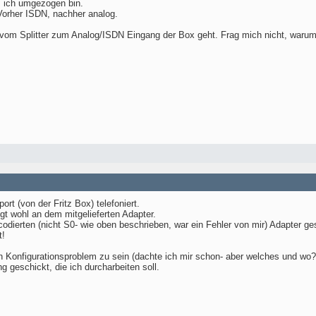
s ich umgezogen bin.
Vorher ISDN, nachher analog.
 vom Splitter zum Analog/ISDN Eingang der Box geht. Frag mich nicht, warum
t (von der Fritz Box) telefoniert.
egt wohl an dem mitgelieferten Adapter.
dierten (nicht S0- wie oben beschrieben, war ein Fehler von mir) Adapter ges
t!
in Konfigurationsproblem zu sein (dachte ich mir schon- aber welches und wo?
 geschickt, die ich durcharbeiten soll.