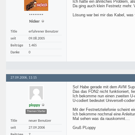
Ich hatte ein ähnliches Problem, al
Da ging auch klein Festnetz mehr. 
Lösung war bei mir das Kabel, was
********
Nicker
Title
erfahrener Benutzer
seit
09.08.2005
Beiträge
1.465
Danke
0
27.09.2006, 11:15
So! Habe gerade mit dem AVM Suppor
Das das FON2 nicht funktioniert, li
Ich bekomme nun einen zweiten U-co
U-codiert bedeutet Universell-codier
ploppy
Mit der Festnetztelefonie scheint e
Themen Starter
Ich bekomme nochmal eine Anleitung
Mal sehen was da rauskommt....
Title
neuer Benutzer
Gruß PLoppy
seit
27.09.2006
Beiträge
7