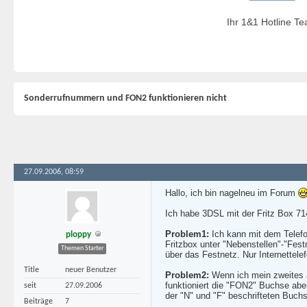
Ihr 1&1 Hotline T
Sonderrufnummern und FON2 funktionieren nicht
27.09.2006, 08:59
Hallo, ich bin nagelneu im Forum
Ich habe 3DSL mit der Fritz Box 7
Problem1:
Ich kann mit dem Telefo
ploppy
Fritzbox unter "Nebenstellen"-"Fe
Themen Starter
über das Festnetz. Nur Internettelefo
Title
neuer Benutzer
Problem2:
Wenn ich mein zweites a
funktioniert die "FON2" Buchse abe
seit
27.09.2006
der "N" und "F" beschrifteten Buchse
Beiträge
7