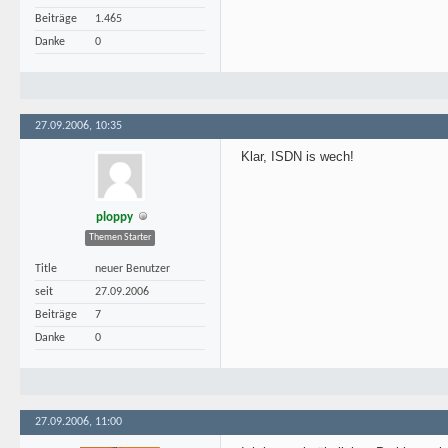
Beiträge
1.465
Danke
0
27.09.2006, 10:35
Klar, ISDN is wech!
ploppy
Themen Starter
Title
neuer Benutzer
seit
27.09.2006
Beiträge
7
Danke
0
27.09.2006, 11:00