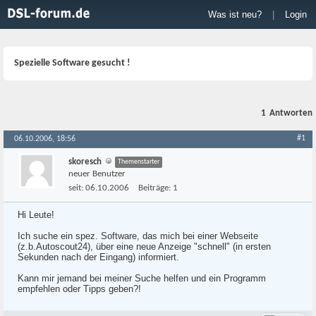
Was ist neu?
|
Login
Spezielle Software gesucht !
1
Antworten
#1
06.10.2006, 18:56
skoresch
Themenstarter
neuer Benutzer
seit:
06.10.2006
Beiträge:
1
Hi Leute!
Ich suche ein spez. Software, das mich bei einer Webseite
(z.b.Autoscout24), über eine neue Anzeige "schnell" (in ersten
Sekunden nach der Eingang) informiert.
Kann mir jemand bei meiner Suche helfen und ein Programm
empfehlen oder Tipps geben?!