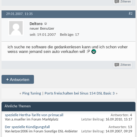
Zitieren
#2
29.01.2007, 11:35
Deltoro
neuer Benutzer
seit:
19.01.2007
Beiträge:
17
ich suche ne software die gedankenlesen kann und ich schon voher
weiss wann jemand sein auto verkaufen will :P
Zitieren
+
Antworten
«
Ping Tuning
|
Ports freischalten bei Sinus 154 DSL Basic 3
»
Ähnliche Themen
spezielle Hertha-Tarife von primacall
Antworten:
4
Von a.mueller im Forum Marktplatz
Letzter Beitrag:
16.09.2010,
15:17
Der spezielle Kündigungsfall
Antworten:
13
Von ketzer2006 im Forum Sonstige DSL-Anbieter
Letzter Beitrag:
14.09.2007,
09:29