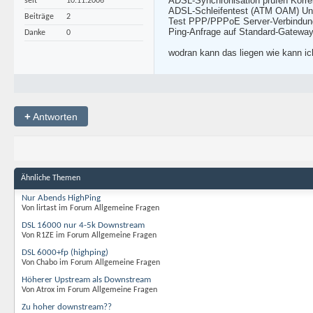
ADSL-Synchronisation prüfen Korre
seit
10.11.2006
ADSL-Schleifentest (ATM OAM) Ung
Beiträge
2
Test PPP/PPPoE Server-Verbindun
Ping-Anfrage auf Standard-Gateway
Danke
0
wodran kann das liegen wie kann i
+
Antworten
Ähnliche Themen
Nur Abends HighPing
Von lirtast im Forum Allgemeine Fragen
DSL 16000 nur 4-5k Downstream
Von R1ZE im Forum Allgemeine Fragen
DSL 6000+fp (highping)
Von Chabo im Forum Allgemeine Fragen
Höherer Upstream als Downstream
Von Atrox im Forum Allgemeine Fragen
Zu hoher downstream??