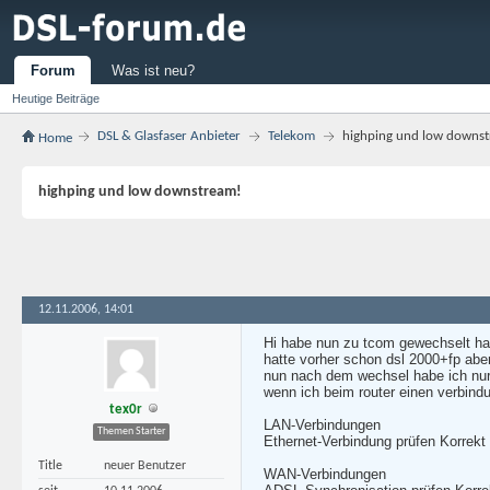
Forum
Was ist neu?
Heutige Beiträge
DSL & Glasfaser Anbieter
Telekom
highping und low downs
Home
highping und low downstream!
12.11.2006, 14:01
Hi habe nun zu tcom gewechselt ha
hatte vorher schon dsl 2000+fp aber 
nun nach dem wechsel habe ich nur
wenn ich beim router einen verbindu
tex0r
LAN-Verbindungen
Themen Starter
Ethernet-Verbindung prüfen Korrekt
Title
neuer Benutzer
WAN-Verbindungen