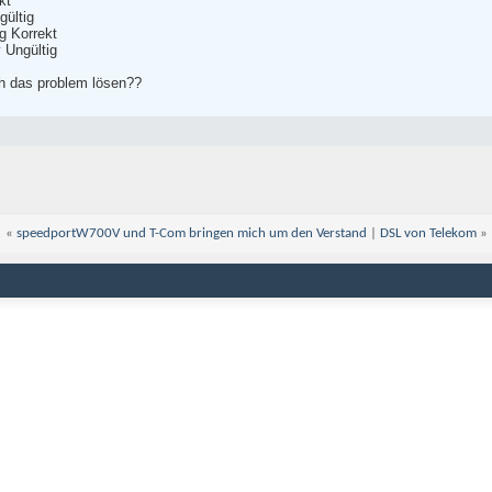
kt
ültig
g Korrekt
 Ungültig
ch das problem lösen??
«
speedportW700V und T-Com bringen mich um den Verstand
|
DSL von Telekom
»