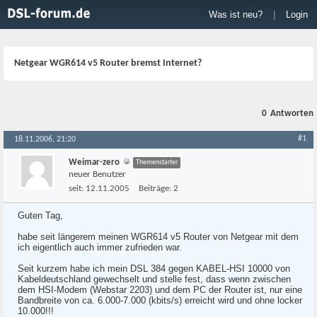
Was ist neu?
|
Login
Netgear WGR614 v5 Router bremst Internet?
0
Antworten
#1
18.11.2006, 21:20
Weimar-zero
Themenstarter
neuer Benutzer
seit:
12.11.2005
Beiträge:
2
Guten Tag,
habe seit längerem meinen WGR614 v5 Router von Netgear mit dem
ich eigentlich auch immer zufrieden war.
Seit kurzem habe ich mein DSL 384 gegen KABEL-HSI 10000 von
Kabeldeutschland gewechselt und stelle fest, dass wenn zwischen
dem HSI-Modem (Webstar 2203) und dem PC der Router ist, nur eine
Bandbreite von ca. 6.000-7.000 (kbits/s) erreicht wird und ohne locker
10.000!!!