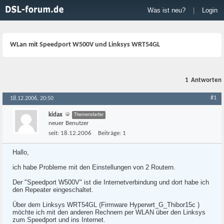
Was ist neu?
|
Login
WLan mit Speedport W500V und Linksys WRT54GL
1
Antworten
#1
18.12.2006, 20:50
kidax
Themenstarter
neuer Benutzer
seit:
18.12.2006
Beiträge:
1
Hallo,
ich habe Probleme mit den Einstellungen von 2 Routern.
Der "Speedport W500V" ist die Internetverbindung und dort habe ich
den Repeater eingeschaltet.
Über dem Linksys WRT54GL (Firmware Hyperwrt_G_Thibor15c )
möchte ich mit den anderen Rechnern per WLAN über den Linksys
zum Speedport und ins Internet.