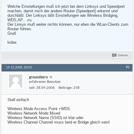
Welche Einstellungen muß ich jetzt bei dem Linksys und Speedport
machen, damit mich der andere Router (Speedport) erkennt und
durchläßt. Der Linksys läßt Einstellungen wie Wireless Bridging,
WDS,AP... zu.
Der Linsys muß weiter nichts können, nur eben die WLan-Clients zum
Router führen.
Gruß
kidax
Zitieren
#2
19.12.2006, 00:03
groundzero
erfahrener Benutzer
seit:
28.09.2006
Beiträge:
258
Stell einfach
Wireless Mode Access Point +WDS
Wireless Network Mode Mixed
Wireless Network Name (SSID) ist klar oder
Wireless Channel Channel muss beid er Bridge gleich sein!