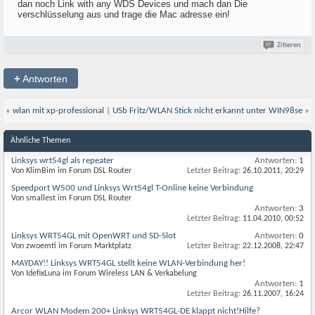
dan noch Link with any WDS Devices und mach dan Die
verschlüsselung aus und trage die Mac adresse ein!
Zitieren
+
Antworten
«
wlan mit xp-professional
|
USb Fritz/WLAN Stick nicht erkannt unter WIN98se
»
Ähnliche Themen
Linksys wrt54gl als repeater
Antworten:
1
Von KlimBim im Forum DSL Router
Letzter Beitrag:
26.10.2011,
20:29
Speedport W500 und Linksys Wrt54gl T-Online keine Verbindung
Von smallest im Forum DSL Router
Antworten:
3
Letzter Beitrag:
11.04.2010,
00:52
Linksys WRT54GL mit OpenWRT und SD-Slot
Antworten:
0
Von zwoemti im Forum Marktplatz
Letzter Beitrag:
22.12.2008,
22:47
MAYDAY!! Linksys WRT54GL stellt keine WLAN-Verbindung her!
Von IdefixLuna im Forum Wireless LAN & Verkabelung
Antworten:
1
Letzter Beitrag:
26.11.2007,
16:24
Arcor WLAN Modem 200+ Linksys WRT54GL-DE klappt nicht!Hilfe?