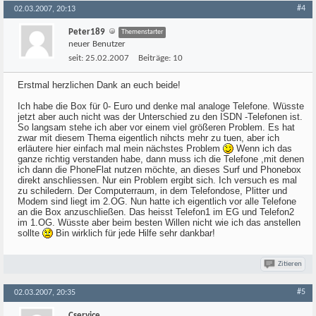
#4
02.03.2007, 20:13
Peter189
Themenstarter
neuer Benutzer
seit:
25.02.2007
Beiträge:
10
Erstmal herzlichen Dank an euch beide!
Ich habe die Box für 0- Euro und denke mal analoge Telefone. Wüsste
jetzt aber auch nicht was der Unterschied zu den ISDN -Telefonen ist.
So langsam stehe ich aber vor einem viel größeren Problem. Es hat
zwar mit diesem Thema eigentlich nihcts mehr zu tuen, aber ich
erläutere hier einfach mal mein nächstes Problem
Wenn ich das
ganze richtig verstanden habe, dann muss ich die Telefone ,mit denen
ich dann die PhoneFlat nutzen möchte, an dieses Surf und Phonebox
direkt anschliessen. Nur ein Problem ergibt sich. Ich versuch es mal
zu schiledern. Der Computerraum, in dem Telefondose, Plitter und
Modem sind liegt im 2.OG. Nun hatte ich eigentlich vor alle Telefone
an die Box anzuschließen. Das heisst Telefon1 im EG und Telefon2
im 1.OG. Wüsste aber beim besten Willen nicht wie ich das anstellen
sollte
Bin wirklich für jede Hilfe sehr dankbar!
Zitieren
#5
02.03.2007, 20:35
Cservice