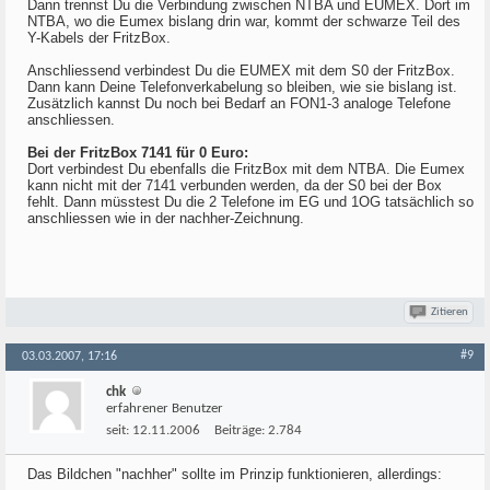
Dann trennst Du die Verbindung zwischen NTBA und EUMEX. Dort im
NTBA, wo die Eumex bislang drin war, kommt der schwarze Teil des
Y-Kabels der FritzBox.
Anschliessend verbindest Du die EUMEX mit dem S0 der FritzBox.
Dann kann Deine Telefonverkabelung so bleiben, wie sie bislang ist.
Zusätzlich kannst Du noch bei Bedarf an FON1-3 analoge Telefone
anschliessen.
Bei der FritzBox 7141 für 0 Euro:
Dort verbindest Du ebenfalls die FritzBox mit dem NTBA. Die Eumex
kann nicht mit der 7141 verbunden werden, da der S0 bei der Box
fehlt. Dann müsstest Du die 2 Telefone im EG und 1OG tatsächlich so
anschliessen wie in der nachher-Zeichnung.
Zitieren
#9
03.03.2007, 17:16
chk
erfahrener Benutzer
seit:
12.11.2006
Beiträge:
2.784
Das Bildchen "nachher" sollte im Prinzip funktionieren, allerdings: