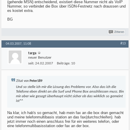
(gehende MSN) entscheidend, existiert diese Nummer nicht als VoIP
Nummer, so verbindet die Box über ISDN-Festnetz nach draussen und
es kostet extra.
BG
Zitieren
#13
04.03.2007, 11:08
targa
neuer Benutzer
seit:
24.02.2007
Beiträge:
10
Zitat von
Peter189
Und so stelle ich mir die Lösung des Problems vor. Also das ich die
Telefone eben direkt an die Surf und Phone Box anschliessen muss. Bin
mir aber wie gesagt überhaupt nicht sicher ob das wirklich so gemeint
ist^^
Na klar, ich hab's so gemacht, hab mein fax an die box dran gemacht
und meine telefonmultibasis station an das fax(durchschleifen). hab
jetzt immer noch einen anschluss frei für ein weiteres telefon, oder
eine telefonmultibasisstation oder fax an der box.