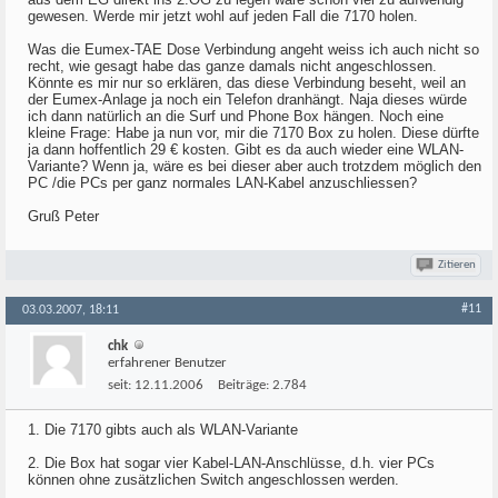
gewesen. Werde mir jetzt wohl auf jeden Fall die 7170 holen.
Was die Eumex-TAE Dose Verbindung angeht weiss ich auch nicht so
recht, wie gesagt habe das ganze damals nicht angeschlossen.
Könnte es mir nur so erklären, das diese Verbindung beseht, weil an
der Eumex-Anlage ja noch ein Telefon dranhängt. Naja dieses würde
ich dann natürlich an die Surf und Phone Box hängen. Noch eine
kleine Frage: Habe ja nun vor, mir die 7170 Box zu holen. Diese dürfte
ja dann hoffentlich 29 € kosten. Gibt es da auch wieder eine WLAN-
Variante? Wenn ja, wäre es bei dieser aber auch trotzdem möglich den
PC /die PCs per ganz normales LAN-Kabel anzuschliessen?
Gruß Peter
Zitieren
#11
03.03.2007, 18:11
chk
erfahrener Benutzer
seit:
12.11.2006
Beiträge:
2.784
1. Die 7170 gibts auch als WLAN-Variante
2. Die Box hat sogar vier Kabel-LAN-Anschlüsse, d.h. vier PCs
können ohne zusätzlichen Switch angeschlossen werden.