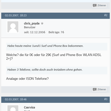
Zitieren
#2
02.03.2007, 18:23
chris_psyde
Benutzer
seit:
12.12.2006
Beiträge:
76
Habe heute meine 1und1 Surf und Phone Box bekommen.
Welche? die für 0€ oder für 29€ (Surf und Phone Box WLAN ADSL
2+)?
Haben 3 Telefone, sollte doch auch trotzdem ohne gehen.
Analage oder ISDN Telefone?
Zitieren
#3
02.03.2007, 18:46
Cservice