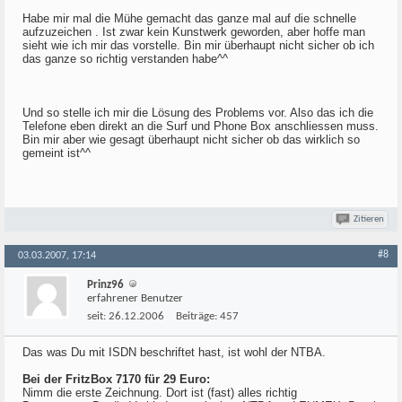
Habe mir mal die Mühe gemacht das ganze mal auf die schnelle
aufzuzeichen . Ist zwar kein Kunstwerk geworden, aber hoffe man
sieht wie ich mir das vorstelle. Bin mir überhaupt nicht sicher ob ich
das ganze so richtig verstanden habe^^
Und so stelle ich mir die Lösung des Problems vor. Also das ich die
Telefone eben direkt an die Surf und Phone Box anschliessen muss.
Bin mir aber wie gesagt überhaupt nicht sicher ob das wirklich so
gemeint ist^^
Zitieren
#8
03.03.2007, 17:14
Prinz96
erfahrener Benutzer
seit:
26.12.2006
Beiträge:
457
Das was Du mit ISDN beschriftet hast, ist wohl der NTBA.
Bei der FritzBox 7170 für 29 Euro:
Nimm die erste Zeichnung. Dort ist (fast) alles richtig