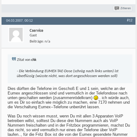
Zitieren
#12
04.03.2007, 00:12
Cservice
Gast
Beiträge:
n/a
Zitat von
chk
- Die Verbindung EUMEX-TAE-Dose (schräg nach links unten) ist
überflüssig (wüsste nicht, was dort angeschlossen werden soll)
Dies dürften die Telefone im Geschoß E und 1 sein, welche an der
Eumex angeschlossen sind und vermutlich in der Telefondose nach
unten geschalten werden (zusammenrödelkram)
.. ich würde auch,
um es Dir so einfach wie möglich zu machen, eine 7170 nehmen und
die Verschaltung Eumex--Telefone unberührt lassen.
Was Du noch wissen musst, wenn Du mit allen 3 Apparaten VoIP
betreiben willst, solltest Du diese drei Nummern auch als VoIP
Nummern freischalten und in der Fritzbox programmieren, machst Du
das nicht, so wird vermutlich nur eines der Telefone über VoIP
laufen.., für die Fritz Box ist die von der Eumex gesendete Nummer