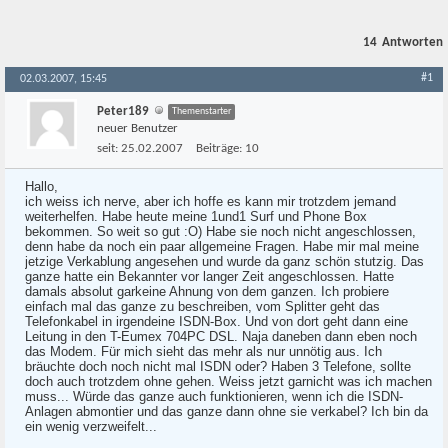
14
Antworten
#1
02.03.2007, 15:45
Peter189
Themenstarter
neuer Benutzer
seit:
25.02.2007
Beiträge:
10
Hallo,
ich weiss ich nerve, aber ich hoffe es kann mir trotzdem jemand
weiterhelfen. Habe heute meine 1und1 Surf und Phone Box
bekommen. So weit so gut :O) Habe sie noch nicht angeschlossen,
denn habe da noch ein paar allgemeine Fragen. Habe mir mal meine
jetzige Verkablung angesehen und wurde da ganz schön stutzig. Das
ganze hatte ein Bekannter vor langer Zeit angeschlossen. Hatte
damals absolut garkeine Ahnung von dem ganzen. Ich probiere
einfach mal das ganze zu beschreiben, vom Splitter geht das
Telefonkabel in irgendeine ISDN-Box. Und von dort geht dann eine
Leitung in den T-Eumex 704PC DSL. Naja daneben dann eben noch
das Modem. Für mich sieht das mehr als nur unnötig aus. Ich
bräuchte doch noch nicht mal ISDN oder? Haben 3 Telefone, sollte
doch auch trotzdem ohne gehen. Weiss jetzt garnicht was ich machen
muss... Würde das ganze auch funktionieren, wenn ich die ISDN-
Anlagen abmontier und das ganze dann ohne sie verkabel? Ich bin da
ein wenig verzweifelt...