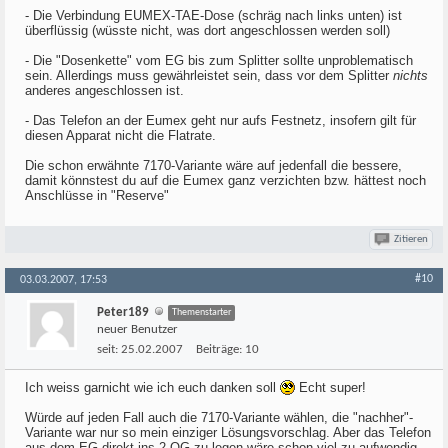
- Die Verbindung EUMEX-TAE-Dose (schräg nach links unten) ist
überflüssig (wüsste nicht, was dort angeschlossen werden soll)
- Die "Dosenkette" vom EG bis zum Splitter sollte unproblematisch
sein. Allerdings muss gewährleistet sein, dass vor dem Splitter
nichts
anderes angeschlossen ist.
- Das Telefon an der Eumex geht nur aufs Festnetz, insofern gilt für
diesen Apparat nicht die Flatrate.
Die schon erwähnte 7170-Variante wäre auf jedenfall die bessere,
damit könnstest du auf die Eumex ganz verzichten bzw. hättest noch
Anschlüsse in "Reserve"
Zitieren
#10
03.03.2007, 17:53
Peter189
Themenstarter
neuer Benutzer
seit:
25.02.2007
Beiträge:
10
Ich weiss garnicht wie ich euch danken soll
Echt super!
Würde auf jeden Fall auch die 7170-Variante wählen, die "nachher"-
Variante war nur so mein einziger Lösungsvorschlag. Aber das Telefon
aus dem EG direkt ins 2.OG zu legen wäre schon viel zu aufwendig