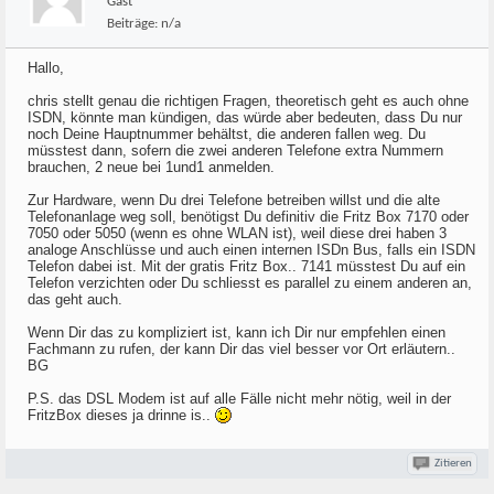
Gast
Beiträge:
n/a
Hallo,
chris stellt genau die richtigen Fragen, theoretisch geht es auch ohne
ISDN, könnte man kündigen, das würde aber bedeuten, dass Du nur
noch Deine Hauptnummer behältst, die anderen fallen weg. Du
müsstest dann, sofern die zwei anderen Telefone extra Nummern
brauchen, 2 neue bei 1und1 anmelden.
Zur Hardware, wenn Du drei Telefone betreiben willst und die alte
Telefonanlage weg soll, benötigst Du definitiv die Fritz Box 7170 oder
7050 oder 5050 (wenn es ohne WLAN ist), weil diese drei haben 3
analoge Anschlüsse und auch einen internen ISDn Bus, falls ein ISDN
Telefon dabei ist. Mit der gratis Fritz Box.. 7141 müsstest Du auf ein
Telefon verzichten oder Du schliesst es parallel zu einem anderen an,
das geht auch.
Wenn Dir das zu kompliziert ist, kann ich Dir nur empfehlen einen
Fachmann zu rufen, der kann Dir das viel besser vor Ort erläutern..
BG
P.S. das DSL Modem ist auf alle Fälle nicht mehr nötig, weil in der
FritzBox dieses ja drinne is..
Zitieren