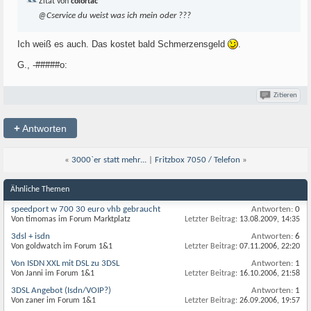
Zitat von
colortac
@Cservice du weist was ich mein oder ???
Ich weiß es auch. Das kostet bald Schmerzensgeld
.
G., -#####o:
Zitieren
+
Antworten
«
3000`er statt mehr...
|
Fritzbox 7050 / Telefon
»
Ähnliche Themen
speedport w 700 30 euro vhb gebraucht
Antworten:
0
Von timomas im Forum Marktplatz
Letzter Beitrag:
13.08.2009,
14:35
3dsl + isdn
Antworten:
6
Von goldwatch im Forum 1&1
Letzter Beitrag:
07.11.2006,
22:20
Von ISDN XXL mit DSL zu 3DSL
Antworten:
1
Von Janni im Forum 1&1
Letzter Beitrag:
16.10.2006,
21:58
3DSL Angebot (Isdn/VOIP?)
Antworten:
1
Von zaner im Forum 1&1
Letzter Beitrag:
26.09.2006,
19:57