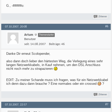
G., -#####o:
Zitieren
#6
07.10.2007, 20:08
Artum
Themenstarter
Benutzer
seit:
14.08.2007
Beiträge:
46
Danke Dir erneut Scolopender,
also dann doch lieber den härtesten Weg, die Verlegung eines sehr
langen Netzwerkkabels, in Kauf nehmen, um den DSL Anschluss
nicht noch mehr zu strapazieren
EDIT: Zu meiner Schande muss ich fragen, was für ein Netzwerkkabel
ich denn dazu dann brauche ? Eine normales oder ein crossed
?
Zitieren
#7
07.10.2007, 22:57