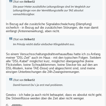
Zitat von
Striker52
Die paar Meter zusätzliche Leitungslänge sind im Vergleich zur
Leitungslänge von der Vermittlungsstelle zur TAE absolut
vernachlässigbar.
In Bezug auf die zusätzliche Signalabschwächung (Dämpfung)
sicherlich - in Bezug auf die zusätzlichen Störungen, die man damit
einfängt (Antennenwirkung), eben nicht.
Zitat von
Striker52
Im Prinzip reicht dafür einfacher Klingeldraht aus.
So einem Versuchsschaltungsdrahtverhauaufbau hatte ich zu Anfang
meiner "DSL-Zeit" auch im Haus - mit den typischen Folgen. Seitdem
alle "DSL-Kabel" möglichst kurz, möglichst übergangsfrei (keine
Flickstellen, keine Schraubklemmen, keine Stecker bis auf den am
DSL-Modem, keine TAE-Dose) und abgeschirmt sind, sind meine
einzigen Unterbrechungen die 24h-Zwangstrennungen.
Zitat von
Striker52
Damit kannst Du's ja erst mal probieren.
Gewiss - ich habe ja auch nicht behauptet, dass es absolut nicht geht.
Die Störeinflüsse werden über die Zeit aber nicht weniger.
G., -#####o: