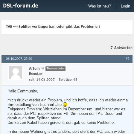
Was ist neu?
|
Login
TAE --> Splitter verlängerbar, oder gibt das Probleme ?
7
Antworten
#1
06.10.2007, 23:20
Artum
Themenstarter
Benutzer
seit:
14.08.2007
Beiträge:
46
Hallo Community,
mich drückt wieder ein Problem, und ich hoffe, dass ich wieder einmal
Himfestellung von Euch erhalte
Folgendes Problem: Wir ziehen im Dezember um, und bisher war es
so, dass der PC, respektive die FB, 2m neben der TAE Dose, und
damit auch dem Splitter, stand.
Die kurzen Kabel haben gereicht, dort gab es keine Probleme.
In der neuen Wohnung ist es anders, dort steht der PC, auch wieder