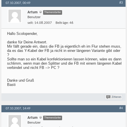
#3
07.10.2007, 00:49
Artum
Themenstarter
Benutzer
seit:
14.08.2007
Beiträge:
46
Hallo Scolopender,
danke für Deine Antwort.
Mir fällt gerade ein, dass die FB ja eigentlich eh im Flur stehen muss,
da es das Y-Kabel der FB ja nicht in einer längeren Variante gibt oder
?
Sollte man so ein Kabel konfektionieren lassen können, wäre es dann
schlimm, wenn man den Splitter und die FB mit einem längeren Kabel
verbindet und nicht FB --> PC ?
Danke und Gruß
Basti
Zitieren
#4
07.10.2007, 14:49
Artum
Themenstarter
Benutzer