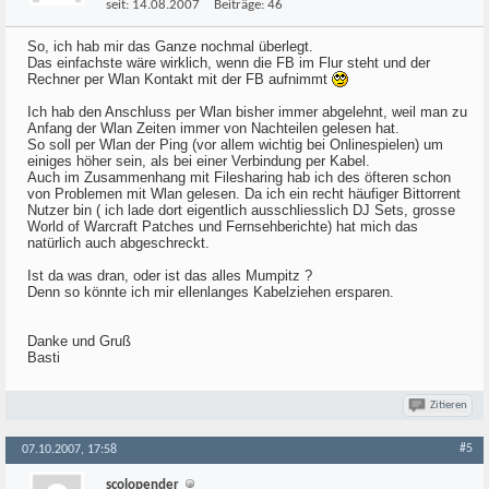
seit:
14.08.2007
Beiträge:
46
So, ich hab mir das Ganze nochmal überlegt.
Das einfachste wäre wirklich, wenn die FB im Flur steht und der
Rechner per Wlan Kontakt mit der FB aufnimmt
Ich hab den Anschluss per Wlan bisher immer abgelehnt, weil man zu
Anfang der Wlan Zeiten immer von Nachteilen gelesen hat.
So soll per Wlan der Ping (vor allem wichtig bei Onlinespielen) um
einiges höher sein, als bei einer Verbindung per Kabel.
Auch im Zusammenhang mit Filesharing hab ich des öfteren schon
von Problemen mit Wlan gelesen. Da ich ein recht häufiger Bittorrent
Nutzer bin ( ich lade dort eigentlich ausschliesslich DJ Sets, grosse
World of Warcraft Patches und Fernsehberichte) hat mich das
natürlich auch abgeschreckt.
Ist da was dran, oder ist das alles Mumpitz ?
Denn so könnte ich mir ellenlanges Kabelziehen ersparen.
Danke und Gruß
Basti
Zitieren
#5
07.10.2007, 17:58
scolopender