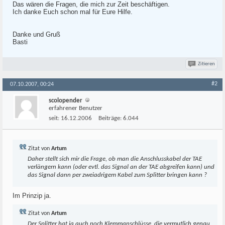
Das wären die Fragen, die mich zur Zeit beschäftigen.
Ich danke Euch schon mal für Eure Hilfe.
Danke und Gruß
Basti
Zitieren
#2
07.10.2007, 00:24
scolopender
erfahrener Benutzer
seit:
16.12.2006
Beiträge:
6.044
Zitat von
Artum
Daher stellt sich mir die Frage, ob man die Anschlusskabel der TAE
verlängern kann (oder evtl. das Signal an der TAE abgreifen kann) und
das Signal dann per zweiadrigem Kabel zum Splitter bringen kann ?
Im Prinzip ja.
Zitat von
Artum
Der Splitter hat ja auch noch Klemmanschlüsse, die vermutlich genau