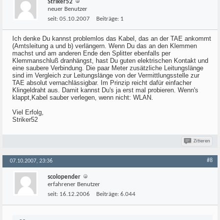
Striker52
neuer Benutzer
seit:
05.10.2007
Beiträge:
1
Ich denke Du kannst problemlos das Kabel, das an der TAE ankommt
(Amtsleitung a und b) verlängern. Wenn Du das an den Klemmen
machst und am anderen Ende den Splitter ebenfalls per
Klemmanschluß dranhängst, hast Du guten elektrischen Kontakt und
eine saubere Verbindung. Die paar Meter zusätzliche Leitungslänge
sind im Vergleich zur Leitungslänge von der Vermittlungsstelle zur
TAE absolut vernachlässigbar. Im Prinzip reicht dafür einfacher
Klingeldraht aus. Damit kannst Du's ja erst mal probieren. Wenn's
klappt,Kabel sauber verlegen, wenn nicht: WLAN.
Viel Erfolg,
Striker52
Zitieren
#8
07.10.2007, 23:36
scolopender
erfahrener Benutzer
seit:
16.12.2006
Beiträge:
6.044