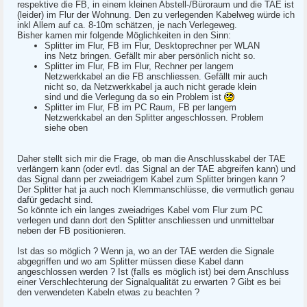
respektive die FB, in einem kleinen Abstell-/Büroraum und die TAE ist
(leider) im Flur der Wohnung. Den zu verlegenden Kabelweg würde ich
inkl Allem auf ca. 8-10m schätzen, je nach Verlegeweg.
Bisher kamen mir folgende Möglichkeiten in den Sinn:
Splitter im Flur, FB im Flur, Desktoprechner per WLAN
ins Netz bringen. Gefällt mir aber persönlich nicht so.
Splitter im Flur, FB im Flur, Rechner per langem
Netzwerkkabel an die FB anschliessen. Gefällt mir auch
nicht so, da Netzwerkkabel ja auch nicht gerade klein
sind und die Verlegung da so ein Problem ist
Splitter im Flur, FB im PC Raum, FB per langem
Netzwerkkabel an den Splitter angeschlossen. Problem
siehe oben
Daher stellt sich mir die Frage, ob man die Anschlusskabel der TAE
verlängern kann (oder evtl. das Signal an der TAE abgreifen kann) und
das Signal dann per zweiadrigem Kabel zum Splitter bringen kann ?
Der Splitter hat ja auch noch Klemmanschlüsse, die vermutlich genau
dafür gedacht sind.
So könnte ich ein langes zweiadriges Kabel vom Flur zum PC
verlegen und dann dort den Splitter anschliessen und unmittelbar
neben der FB positionieren.
Ist das so möglich ? Wenn ja, wo an der TAE werden die Signale
abgegriffen und wo am Splitter müssen diese Kabel dann
angeschlossen werden ? Ist (falls es möglich ist) bei dem Anschluss
einer Verschlechterung der Signalqualität zu erwarten ? Gibt es bei
den verwendeten Kabeln etwas zu beachten ?