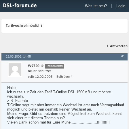
Was ist neu?
|
Login
Tarifwechsel möglich?
1
Antworten
#1
25.03.2005, 14:48
W9720
Themenstarter
neuer Benutzer
seit:
12.02.2005
Beiträge:
4
Hallo,
ich nutze zur Zeit den Tarif T-Online DSL 1500MB und möchte
wechseln,
z.B. Flatrate.
T-Online sagt mir aber immer ein Wechsel ist erst nach Vertragsablauf
möglich und bietet mir deshalb keinen Wechsel an.
Meine Frage: Gibt es trotzdem eine Möglichkeit zum Wechsel. kennt
sich einer mit diesem Thema aus?
Vielen Dank schon mal für Eure Mühe.......................!!!!!!!!!!!