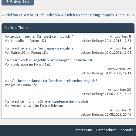
+
Antworten
«
Telekom vs. Arcor
|
Hilfe...Telekom will mich an eine Leitung koppeln u kein DSL
»
Ähnliche Themen
Vorzeitiger interner Tarifwechsel möglich ?
Antworten:
8
Von friedolin im Forum 1&1
Letzter Beitrag:
22.11.2013,
12:31
Tarifwechsel erst bei Vertragsende möglich
Antworten:
4
Von Katrin102 im Forum 1&1
Letzter Beitrag:
10.01.2008,
13:05
1&1 Tarifwechsel angeblich nicht möglich..brauche rat...
Von randgruppe im Forum 1&1
Antworten:
29
Letzter Beitrag:
04.01.2008,
14:11
als 1&1 bestandskunde tarifwechsel problemlos möglich?
Von jos im Forum 1&1
Antworten:
20
Letzter Beitrag:
21.06.2007,
14:47
Tarifwechsel nicht im Online/Kundencenter möglich
Von werner hartwig im Forum Telekom
Antworten:
2
Letzter Beitrag:
23.08.2005,
23:46
Impressum
Datenschutz
Kontakt